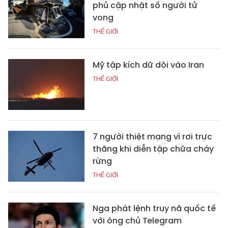
phủ cập nhật số người tử
vong
THẾ GIỚI
Mỹ tập kích dữ dội vào Iran
THẾ GIỚI
7 người thiệt mạng vì rơi trực
thăng khi diễn tập chữa cháy
rừng
THẾ GIỚI
Nga phát lệnh truy nã quốc tế
với ông chủ Telegram