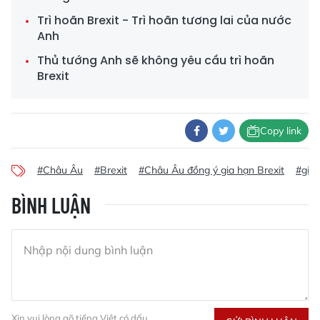
Trì hoãn Brexit - Trì hoãn tương lai của nước
Anh
Thủ tướng Anh sẽ không yêu cầu trì hoãn
Brexit
Copy link
#Châu Âu
#Brexit
#Châu Âu đồng ý gia hạn Brexit
#gia 
BÌNH LUẬN
Xin vui lòng gõ tiếng Việt có dấu