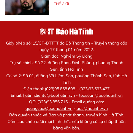
THẾ GIỚI
Giấy phép số: 15/GP-BTTTT do Bộ Thông tin - Truyền thông cấp
ngày 17 tháng 01 năm 2022.
Giám đốc: Nghiêm Sỹ Đống
Trụ sở chính: Số 22, đường Phan Đình Phùng, phường Thành
Sen, tỉnh Hà Tĩnh
Cơ sở 2: Số 01, đường Võ Liêm Sơn, phường Thành Sen, tỉnh Hà
Tĩnh
Điện thoại: (023)95.858.608 - (023)93.693.427
Email:
hatinhdientu@baohatinh.vn
-
toasoan@baohatinh.vn
QC: (023)93.856.715 - Email quảng cáo:
quangcao@baohatinh.vn
-
ads@hatinhtv.vn
Bản quyền thuộc về Báo và phát thanh, truyền hình Hà Tĩnh.
Cấm sao chép dưới mọi hình thức nếu không có sự chấp thuận
bằng văn bản.