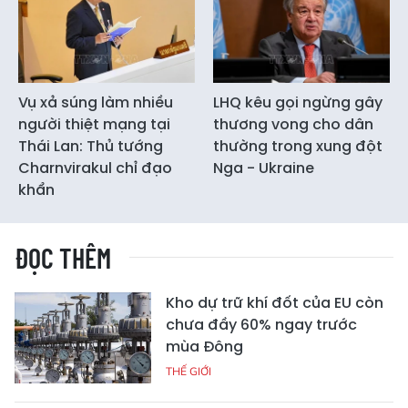
Vụ xả súng làm nhiều
LHQ kêu gọi ngừng gây
người thiệt mạng tại
thương vong cho dân
Thái Lan: Thủ tướng
thường trong xung đột
Charnvirakul chỉ đạo
Nga - Ukraine
khẩn
ĐỌC THÊM
Kho dự trữ khí đốt của EU còn
chưa đầy 60% ngay trước
mùa Đông
THẾ GIỚI