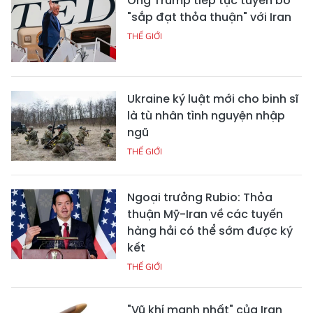
Ông Trump tiếp tục tuyên bố
"sắp đạt thỏa thuận" với Iran
THẾ GIỚI
Ukraine ký luật mới cho binh sĩ
là tù nhân tình nguyện nhập
ngũ
THẾ GIỚI
Ngoại trưởng Rubio: Thỏa
thuận Mỹ-Iran về các tuyến
hàng hải có thể sớm được ký
kết
THẾ GIỚI
"Vũ khí mạnh nhất" của Iran