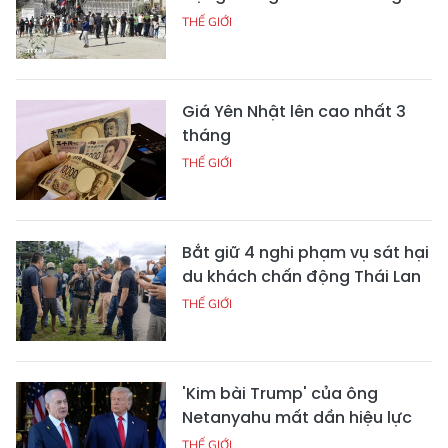
THẾ GIỚI
Giá Yên Nhật lên cao nhất 3
tháng
THẾ GIỚI
Bắt giữ 4 nghi phạm vụ sát hại
du khách chấn động Thái Lan
THẾ GIỚI
'Kim bài Trump' của ông
Netanyahu mất dần hiệu lực
THẾ GIỚI