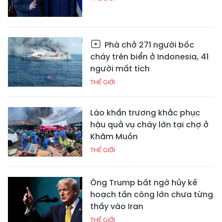
Phà chở 271 người bốc
cháy trên biển ở Indonesia, 41
người mất tích
THẾ GIỚI
Lào khẩn trương khắc phục
hậu quả vụ cháy lớn tại chợ ở
Khăm Muồn
THẾ GIỚI
Ông Trump bất ngờ hủy kế
hoạch tấn công lớn chưa từng
thấy vào Iran
THẾ GIỚI