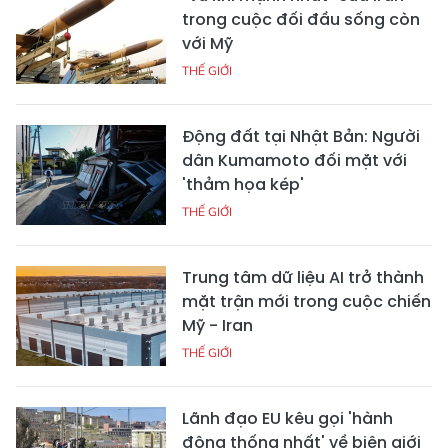
trong cuộc đối đầu sống còn
với Mỹ
THẾ GIỚI
Động đất tại Nhật Bản: Người
dân Kumamoto đối mặt với
'thảm họa kép'
THẾ GIỚI
Trung tâm dữ liệu AI trở thành
mặt trận mới trong cuộc chiến
Mỹ - Iran
THẾ GIỚI
Lãnh đạo EU kêu gọi 'hành
động thống nhất' về biên giới