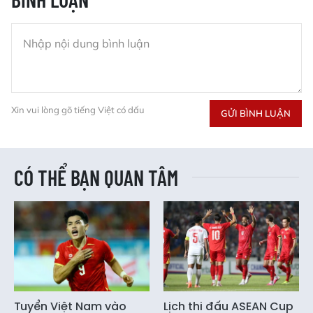
Xin vui lòng gõ tiếng Việt có dấu
GỬI BÌNH LUẬN
CÓ THỂ BẠN QUAN TÂM
Tuyển Việt Nam vào
Lịch thi đấu ASEAN Cup