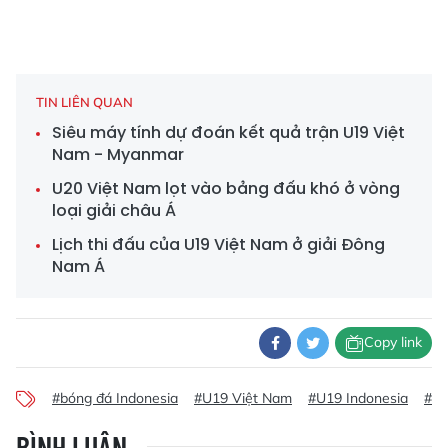
TIN LIÊN QUAN
Siêu máy tính dự đoán kết quả trận U19 Việt
Nam - Myanmar
U20 Việt Nam lọt vào bảng đấu khó ở vòng
loại giải châu Á
Lịch thi đấu của U19 Việt Nam ở giải Đông
Nam Á
Copy link
#bóng đá Indonesia
#U19 Việt Nam
#U19 Indonesia
#Ch
BÌNH LUẬN