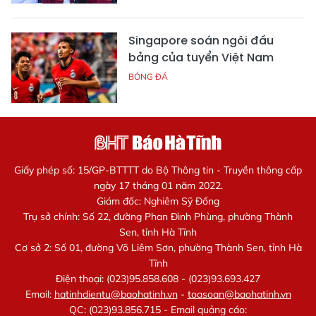
Singapore soán ngôi đầu
bảng của tuyển Việt Nam
BÓNG ĐÁ
Giấy phép số: 15/GP-BTTTT do Bộ Thông tin - Truyền thông cấp
ngày 17 tháng 01 năm 2022.
Giám đốc: Nghiêm Sỹ Đống
Trụ sở chính: Số 22, đường Phan Đình Phùng, phường Thành
Sen, tỉnh Hà Tĩnh
Cơ sở 2: Số 01, đường Võ Liêm Sơn, phường Thành Sen, tỉnh Hà
Tĩnh
Điện thoại: (023)95.858.608 - (023)93.693.427
Email:
hatinhdientu@baohatinh.vn
-
toasoan@baohatinh.vn
QC: (023)93.856.715 - Email quảng cáo: