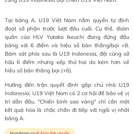
Tại bảng A, U19 Việt Nam nắm quyền tự định
đoạt số phận trước lượt đấu cuối. Cụ thể, đoàn
quân của HLV Yutaka Ikeuchi đang đứng đầu
bảng với 6 điểm và hiệu số bàn thắng/bại +8.
Bám sát phía sau là U19 Indonesia, đội cũng sở
hữu 6 điểm nhưng xếp thứ hai do kém hơn về
hiệu số bàn thắng bại (+6).
Hướng đến trận quyết định gặp chủ nhà U19
Indonesia, U19 Việt Nam có 2 cơ hội để bảo vệ vị
trí dẫn đầu. "Chiến binh sao vàng" chỉ cần một
kết quả hòa là chắc chắn đi tiếp với ngôi vị nhất
bảng A.
Xem link nguồn
tienphong.vn