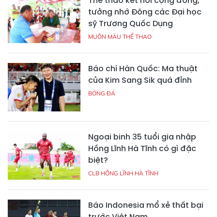
Thể thao kết nối cộng đồng,
tưởng nhớ Đông các Đại học
sỹ Trương Quốc Dụng
MUÔN MÀU THỂ THAO
Báo chí Hàn Quốc: Ma thuật
của Kim Sang Sik quá đỉnh
BÓNG ĐÁ
Ngoại binh 35 tuổi gia nhập
Hồng Lĩnh Hà Tĩnh có gì đặc
biệt?
CLB HỒNG LĨNH HÀ TĨNH
Báo Indonesia mổ xẻ thất bại
trước Việt Nam