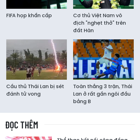
FIFA họp khẩn cấp
Cơ thủ Việt Nam vô
địch "nghẹt thở" trên
đất Hàn
Cầu thủ Thái Lan bị sét
Toàn thắng 3 trận, Thái
đánh tử vong
Lan ở rất gần ngôi đầu
bảng B
ĐỌC THÊM