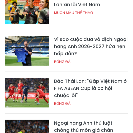
Lan xin lỗi Việt Nam
MUÔN MÀU THỂ THAO
Vì sao cuộc đua vô địch Ngoại
hạng Anh 2026-2027 hứa hẹn
hấp dẫn?
BÓNG ĐÁ
Báo Thái Lan: "Gặp Việt Nam ở
FIFA ASEAN Cup là cơ hội
chuộc lỗi"
BÓNG ĐÁ
Ngoại hạng Anh thử luật
chống thủ môn giả chấn