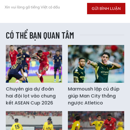
Xin vui lòng gõ tiếng Việt có dấu
GỬI BÌNH LUẬN
CÓ THỂ BẠN QUAN TÂM
Chuyên gia dự đoán
Marmoush lập cú đúp
hai đội lọt vào chung
giúp Man City thắng
kết ASEAN Cup 2026
ngược Atletico