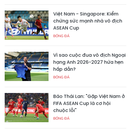
Việt Nam - Singapore: Kiểm
chứng sức mạnh nhà vô địch
ASEAN Cup
BÓNG ĐÁ
Vì sao cuộc đua vô địch Ngoại
hạng Anh 2026-2027 hứa hẹn
hấp dẫn?
BÓNG ĐÁ
Báo Thái Lan: "Gặp Việt Nam ở
FIFA ASEAN Cup là cơ hội
chuộc lỗi"
BÓNG ĐÁ