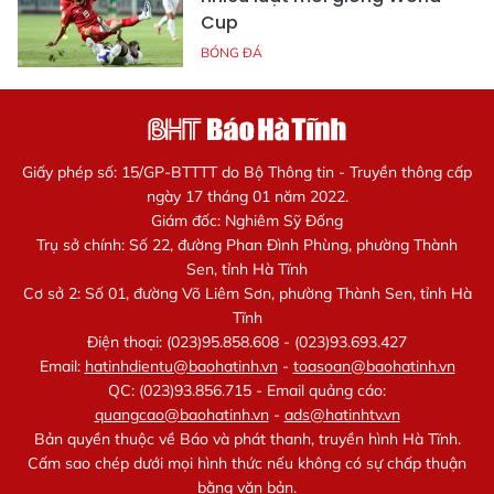
Cup
BÓNG ĐÁ
Giấy phép số: 15/GP-BTTTT do Bộ Thông tin - Truyền thông cấp
ngày 17 tháng 01 năm 2022.
Giám đốc: Nghiêm Sỹ Đống
Trụ sở chính: Số 22, đường Phan Đình Phùng, phường Thành
Sen, tỉnh Hà Tĩnh
Cơ sở 2: Số 01, đường Võ Liêm Sơn, phường Thành Sen, tỉnh Hà
Tĩnh
Điện thoại: (023)95.858.608 - (023)93.693.427
Email:
hatinhdientu@baohatinh.vn
-
toasoan@baohatinh.vn
QC: (023)93.856.715 - Email quảng cáo:
quangcao@baohatinh.vn
-
ads@hatinhtv.vn
Bản quyền thuộc về Báo và phát thanh, truyền hình Hà Tĩnh.
Cấm sao chép dưới mọi hình thức nếu không có sự chấp thuận
bằng văn bản.