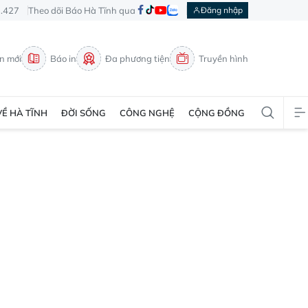
3.427
Theo dõi Báo Hà Tĩnh qua
Đăng nhập
in mới
Báo in
Đa phương tiện
Truyền hình
VỀ HÀ TĨNH
ĐỜI SỐNG
CÔNG NGHỆ
CỘNG ĐỒNG