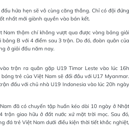
 đấu hứa hẹn sẽ vô cùng căng thẳng. Chỉ có đội đứn
tốt nhất mới giành quyền vào bán kết.
ệt Nam thậm chí không vượt qua được vòng bảng giả
ai bảng B với 4 điểm sau 3 trận. Do đó, đoàn quân củ
ng ở giải đấu năm nay.
 vào trận ra quân gặp U19 Timor Leste vào lúc 16
đội bóng trẻ của Việt Nam sẽ đối đầu với U17 Myanmar
trận đấu với chủ nhà U19 Indonesia vào lúc 20h ngà
 Nam đã có chuyến tập huấn kéo dài 10 ngày ở Nhậ
 trận giao hữu ở đất nước xứ mặt trời mọc. Sau đó
 đá trẻ Việt Nam dưới điều kiện thời tiết khắc nghiệt