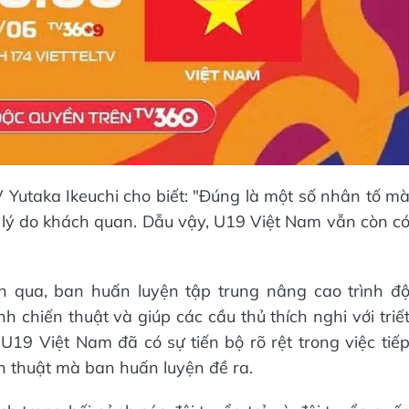
V Yutaka Ikeuchi cho biết: "Đúng là một số nhân tố m
lý do khách quan. Dẫu vậy, U19 Việt Nam vẫn còn c
n qua, ban huấn luyện tập trung nâng cao trình đ
chiến thuật và giúp các cầu thủ thích nghi với triế
U19 Việt Nam đã có sự tiến bộ rõ rệt trong việc tiế
n thuật mà ban huấn luyện đề ra.