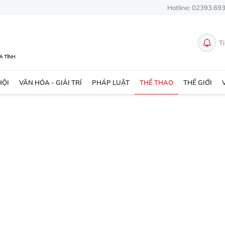
Hotline: 02393.69
T
HỘI
VĂN HÓA - GIẢI TRÍ
PHÁP LUẬT
THỂ THAO
THẾ GIỚI