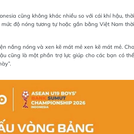
donesia cũng không khác nhiều so với cái khí hậu, thờ
ó mức độ nóng tương tự hoặc gần bằng Việt Nam thờ
 kiện nắng nóng và xen kẽ mát mẻ xen kẽ mát mẻ. Ch
 hậu cũng là một phần trợ lực giúp cho các bạn có th
này”.