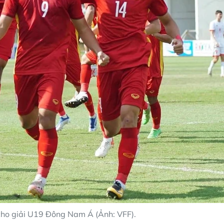
ho giải U19 Đông Nam Á (Ảnh: VFF).