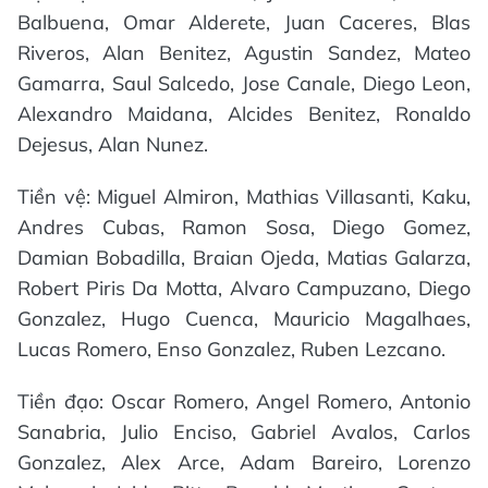
Balbuena, Omar Alderete, Juan Caceres, Blas
Riveros, Alan Benitez, Agustin Sandez, Mateo
Gamarra, Saul Salcedo, Jose Canale, Diego Leon,
Alexandro Maidana, Alcides Benitez, Ronaldo
Dejesus, Alan Nunez.
Tiền vệ: Miguel Almiron, Mathias Villasanti, Kaku,
Andres Cubas, Ramon Sosa, Diego Gomez,
Damian Bobadilla, Braian Ojeda, Matias Galarza,
Robert Piris Da Motta, Alvaro Campuzano, Diego
Gonzalez, Hugo Cuenca, Mauricio Magalhaes,
Lucas Romero, Enso Gonzalez, Ruben Lezcano.
Tiền đạo: Oscar Romero, Angel Romero, Antonio
Sanabria, Julio Enciso, Gabriel Avalos, Carlos
Gonzalez, Alex Arce, Adam Bareiro, Lorenzo