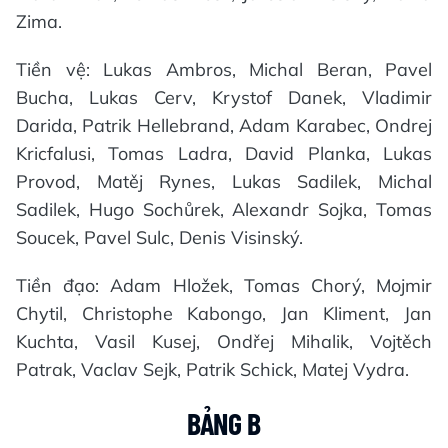
Zima.
Tiền vệ: Lukas Ambros, Michal Beran, Pavel
Bucha, Lukas Cerv, Krystof Danek, Vladimir
Darida, Patrik Hellebrand, Adam Karabec, Ondrej
Kricfalusi, Tomas Ladra, David Planka, Lukas
Provod, Matěj Rynes, Lukas Sadilek, Michal
Sadilek, Hugo Sochůrek, Alexandr Sojka, Tomas
Soucek, Pavel Sulc, Denis Visinský.
Tiền đạo: Adam Hložek, Tomas Chorý, Mojmir
Chytil, Christophe Kabongo, Jan Kliment, Jan
Kuchta, Vasil Kusej, Ondřej Mihalik, Vojtěch
Patrak, Vaclav Sejk, Patrik Schick, Matej Vydra.
BẢNG B