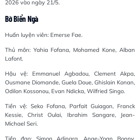
2026 vào ngày 21/5.
Bờ Biển Ngà
Huấn luyện viên: Emerse Fae.
Thủ môn: Yahia Fofana, Mohamed ​Kone, Alban
Lafont.
Hậu vệ: Emmanuel Agbadou, Clement Akpa,
Ousmane Diomande, Guela Doue, Ghislain Konan,
Odilon Kossonou, Evan Ndicka, Wilfried Singo.
Tiền vệ: Seko Fofana, Parfait Guiagon, Franck
Kessie, Christ Oulai, Ibrahim Sangare, Jean-
Michael Seri.
Tiền đạo: Simon ‌Adingra, Ange-Yoan ​Bonny,