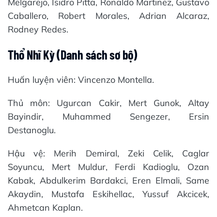
Melgarejo, Isidro Pitta, Ronaldo Martinez, Gustavo
Caballero, Robert Morales, Adrian Alcaraz,
Rodney Redes.
Thổ Nhĩ Kỳ (Danh sách sơ bộ)
Huấn luyện viên: Vincenzo Montella.
Thủ môn: Ugurcan Cakir, Mert Gunok, Altay
Bayindir, Muhammed Sengezer, Ersin
Destanoglu.
Hậu vệ: Merih Demiral, Zeki Celik, Caglar
Soyuncu, Mert Muldur, Ferdi Kadioglu, Ozan
Kabak, Abdulkerim Bardakci, Eren Elmali, Same
Akaydin, Mustafa Eskihellac, Yussuf Akcicek,
Ahmetcan Kaplan.