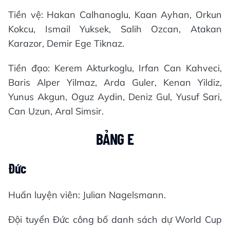
Tiền vệ: Hakan Calhanoglu, Kaan Ayhan, Orkun
Kokcu, Ismail Yuksek, Salih Ozcan, Atakan
Karazor, Demir Ege Tiknaz.
Tiền đạo: Kerem Akturkoglu, Irfan Can Kahveci,
Baris Alper Yilmaz, Arda Guler, Kenan Yildiz,
Yunus Akgun, Oguz Aydin, Deniz Gul, Yusuf Sari,
Can Uzun, Aral Simsir.
BẢNG E
Đức
Huấn luyện viên: Julian Nagelsmann.
Đội tuyển Đức công bố danh sách dự World Cup