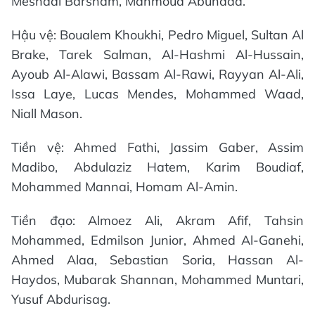
Meshaal Barsham, Mahmoud Abunada.
Hậu vệ: Boualem Khoukhi, Pedro Miguel, Sultan Al
Brake, Tarek Salman, Al-Hashmi Al-Hussain,
Ayoub Al-Alawi, Bassam Al-Rawi, Rayyan Al-Ali,
Issa Laye, Lucas Mendes, Mohammed Waad,
Niall Mason.
Tiền vệ: Ahmed Fathi, Jassim Gaber, Assim
Madibo, Abdulaziz Hatem, Karim Boudiaf,
Mohammed Mannai, Homam Al-Amin.
Tiền đạo: Almoez Ali, Akram Afif, Tahsin
Mohammed, Edmilson Junior, Ahmed Al-Ganehi,
Ahmed Alaa, Sebastian Soria, Hassan Al-
Haydos, Mubarak Shannan, Mohammed Muntari,
Yusuf Abdurisag.