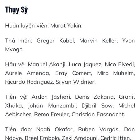
Thụy Sỹ
Huấn luyện viên: Murat Yakin.
Thủ môn: Gregor Kobel, Marvin Keller, Yvon
Mvogo.
Hậu vệ: Manuel Akanji, Luca Jaquez, Nico Elvedi,
Aurele Amenda, Eray Comert, Miro Muheim,
Ricardo Rodriguez, Silvan Widmer.
Tiền vệ: Ardon Jashari, Denis Zakaria, Granit
Xhaka, Johan Manzambi, Djibril Sow, Michel
Aebischer, Remo Freuler, Christian Fassnacht.
Tiền đạo: Noah Okafor, Ruben Vargas, Dan
Ndoye, Breel Embolo, Zeki Amdouni, Cedric Itten.