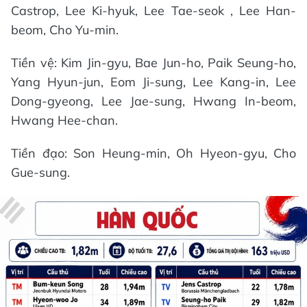
Castrop, Lee Ki-hyuk, Lee Tae-seok , Lee Han-
beom, Cho Yu-min.
Tiền vệ: Kim Jin-gyu, Bae Jun-ho, Paik Seung-ho,
Yang Hyun-jun, Eom Ji-sung, Lee Kang-in, Lee
Dong-gyeong, Lee Jae-sung, Hwang In-beom,
Hwang Hee-chan.
Tiền đạo: Son Heung-min, Oh Hyeon-gyu, Cho
Gue-sung.