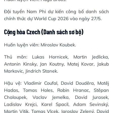
Đội tuyển Nam Phi dự kiến công bố danh sách
chính thức dự World Cup 2026 vào ngày 27/5.
Cộng hòa Czech (Danh sách sơ bộ)
Huấn luyện viên: Miroslav Koubek.
Thủ môn: Lukas Hornicek, Martin Jedlicka,
Antonin Kinsky, Jan Koutny, Matej Kovar, Jakub
Markovic, Jindrich Stanek.
Hậu vệ: Vladimir Coufal, David Douděra, Matěj
Hadas, Tomas Holes, Robin Hranac, Stěpan
Chaloupek, Vaclav Jemelka, David Jurasek,
Ladislav Krejci, Karel Spacil, Adam Sevinský,
Martin Vitik, Tomas Vlcek, Jaroslav Zelený, David