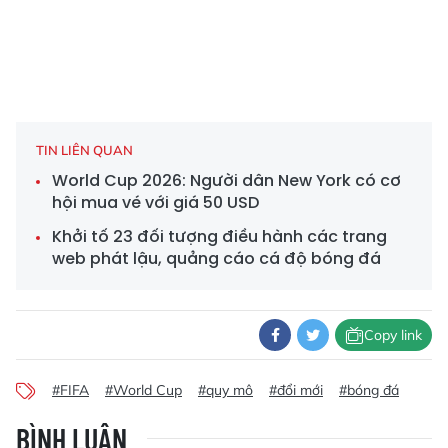
TIN LIÊN QUAN
World Cup 2026: Người dân New York có cơ
hội mua vé với giá 50 USD
Khởi tố 23 đối tượng điều hành các trang
web phát lậu, quảng cáo cá độ bóng đá
Copy link
#FIFA
#World Cup
#quy mô
#đổi mới
#bóng đá
BÌNH LUẬN