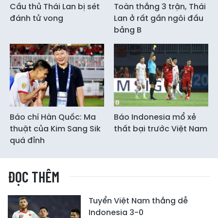
Cầu thủ Thái Lan bị sét
Toàn thắng 3 trận, Thái
đánh tử vong
Lan ở rất gần ngôi đầu
bảng B
Báo chí Hàn Quốc: Ma
Báo Indonesia mổ xẻ
thuật của Kim Sang Sik
thất bại trước Việt Nam
quá đỉnh
ĐỌC THÊM
Tuyển Việt Nam thắng dễ
Indonesia 3-0