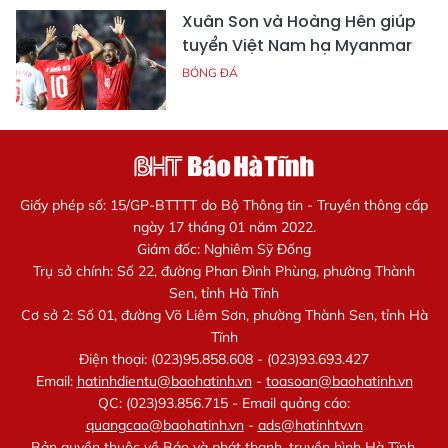
Xuân Son và Hoàng Hên giúp
tuyển Việt Nam hạ Myanmar
BÓNG ĐÁ
Giấy phép số: 15/GP-BTTTT do Bộ Thông tin - Truyền thông cấp
ngày 17 tháng 01 năm 2022.
Giám đốc: Nghiêm Sỹ Đống
Trụ sở chính: Số 22, đường Phan Đình Phùng, phường Thành
Sen, tỉnh Hà Tĩnh
Cơ sở 2: Số 01, đường Võ Liêm Sơn, phường Thành Sen, tỉnh Hà
Tĩnh
Điện thoại: (023)95.858.608 - (023)93.693.427
Email:
hatinhdientu@baohatinh.vn
-
toasoan@baohatinh.vn
QC: (023)93.856.715 - Email quảng cáo:
quangcao@baohatinh.vn
-
ads@hatinhtv.vn
Bản quyền thuộc về Báo và phát thanh, truyền hình Hà Tĩnh.