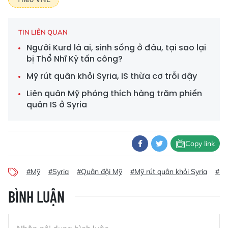
TIN LIÊN QUAN
Người Kurd là ai, sinh sống ở đâu, tại sao lại
bị Thổ Nhĩ Kỳ tấn công?
Mỹ rút quân khỏi Syria, IS thừa cơ trỗi dậy
Liên quân Mỹ phóng thích hàng trăm phiến
quân IS ở Syria
Copy link
#Mỹ
#Syria
#Quân đội Mỹ
#Mỹ rút quân khỏi Syria
#lín
BÌNH LUẬN