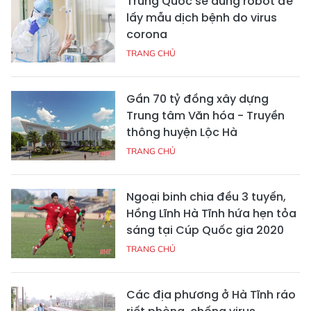
Trung Quốc sẽ dùng robot để
lấy mẫu dịch bệnh do virus
corona
TRANG CHỦ
Gần 70 tỷ đồng xây dựng
Trung tâm Văn hóa - Truyền
thông huyện Lộc Hà
TRANG CHỦ
Ngoại binh chia đều 3 tuyến,
Hồng Lĩnh Hà Tĩnh hứa hẹn tỏa
sáng tại Cúp Quốc gia 2020
TRANG CHỦ
Các địa phương ở Hà Tĩnh ráo