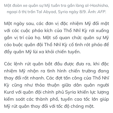
Một đoàn xe quân sự Mỹ tuần tra gần làng al-Hashisha,
ngoại ô thị trấn Tal Abyad, Syria ngày 8/9. Ảnh:
AFP
.
Một ngày sau, các đơn vị đặc nhiệm Mỹ đối mặt
với các cuộc pháo kích của Thổ Nhĩ Kỳ rơi xuống
gần vị trí của họ. Một số quan chức quân sự Mỹ
cáo buộc quân đội Thổ Nhĩ Kỳ cố tình rót pháo để
đẩy quân Mỹ lùi xa khỏi chiến tuyến.
Các lệnh rút quân bắt đầu được đưa ra, khi đặc
nhiệm Mỹ nhận ra tình hình chiến trường đang
thay đổi rất nhanh. Các đợt tấn công của Thổ Nhĩ
Kỳ cũng như thỏa thuận giữa dân quân người
Kurd với quân đội chính phủ Syria khiến lực lượng
kiểm soát các thành phố, tuyến cao tốc lớn giúp
Mỹ rút quân thay đổi với tốc độ chóng mặt.