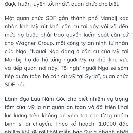
được huấn luyện tốt nhất”, quan chức cho biết.
Một quan chức SDF gần thành phố Manbij xác
nhận lính Mỹ rút khỏi căn cứ tại đây vội vã đến
mức họ buộc phải trao quyền kiểm soát căn cứ
cho Wagner Group, một công ty an ninh tư nhân
của Nga. “Người Nga đang ở căn cứ của Mỹ tại
Manbij, họ đã hộ tống người Mỹ ra khỏi khu vực
và tiếp quản nơi này. Tôi nghĩ người Nga sẽ sớm
tiếp quản toàn bộ căn cứ Mỹ tại Syria”, quan chức
SDF nói.
Lãnh đạo Lầu Năm Góc cho biết nhiệm vụ trọng
tâm của Mỹ là rút quân an toàn và đã triển khai
lực lượng trên không để yểm trợ cho từng nhóm
binh sĩ di chuyển. Theo kế hoạch, 1.0000 đặc
nhiệm Mỹ sẽ rời khỏi miền bắc Syria nhanh nhất