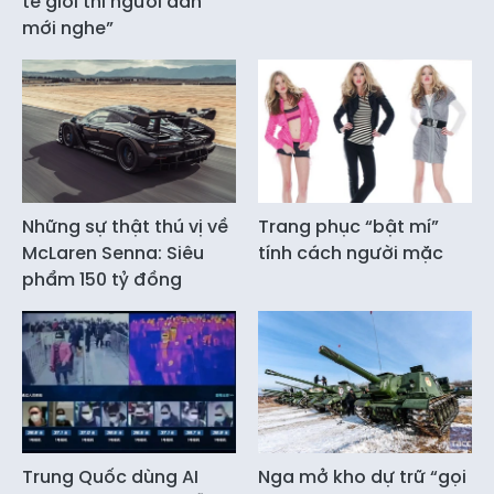
tế giỏi thì người dân
mới nghe”
Những sự thật thú vị về
Trang phục “bật mí”
McLaren Senna: Siêu
tính cách người mặc
phẩm 150 tỷ đồng
Trung Quốc dùng AI
Nga mở kho dự trữ “gọi