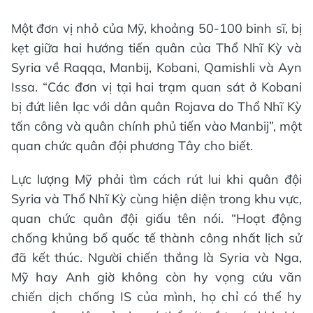
Một đơn vị nhỏ của Mỹ, khoảng 50-100 binh sĩ, bị
kẹt giữa hai hướng tiến quân của Thổ Nhĩ Kỳ và
Syria về Raqqa, Manbij, Kobani, Qamishli và Ayn
Issa. “Các đơn vị tại hai trạm quan sát ở Kobani
bị đứt liên lạc với dân quân Rojava do Thổ Nhĩ Kỳ
tấn công và quân chính phủ tiến vào Manbij”, một
quan chức quân đội phương Tây cho biết.
Lực lượng Mỹ phải tìm cách rút lui khi quân đội
Syria và Thổ Nhĩ Kỳ cùng hiện diện trong khu vực,
quan chức quân đội giấu tên nói. “Hoạt động
chống khủng bố quốc tế thành công nhất lịch sử
đã kết thúc. Người chiến thắng là Syria và Nga,
Mỹ hay Anh giờ không còn hy vọng cứu vãn
chiến dịch chống IS của mình, họ chỉ có thể hy