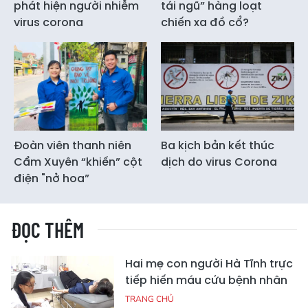
phát hiện người nhiễm
tái ngũ” hàng loạt
virus corona
chiến xa đồ cổ?
Đoàn viên thanh niên
Ba kịch bản kết thúc
Cẩm Xuyên “khiến” cột
dịch do virus Corona
điện "nở hoa”
ĐỌC THÊM
Hai mẹ con người Hà Tĩnh trực
tiếp hiến máu cứu bệnh nhân
TRANG CHỦ