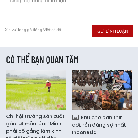
Xin vui lòng gõ tiếng Việt có dấu
GỬI BÌNH LUẬN
CÓ THỂ BẠN QUAN TÂM
Chi hội trưởng sản xuất
Khu chợ bán thịt
gần 1,4 mẫu lúa: “Mình
dơi, rắn đáng sợ nhất
phải cố gắng làm kinh
Indonesia