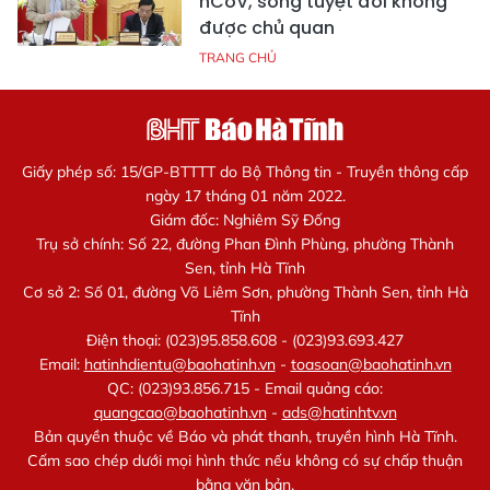
nCoV, song tuyệt đối không
được chủ quan
TRANG CHỦ
Giấy phép số: 15/GP-BTTTT do Bộ Thông tin - Truyền thông cấp
ngày 17 tháng 01 năm 2022.
Giám đốc: Nghiêm Sỹ Đống
Trụ sở chính: Số 22, đường Phan Đình Phùng, phường Thành
Sen, tỉnh Hà Tĩnh
Cơ sở 2: Số 01, đường Võ Liêm Sơn, phường Thành Sen, tỉnh Hà
Tĩnh
Điện thoại: (023)95.858.608 - (023)93.693.427
Email:
hatinhdientu@baohatinh.vn
-
toasoan@baohatinh.vn
QC: (023)93.856.715 - Email quảng cáo:
quangcao@baohatinh.vn
-
ads@hatinhtv.vn
Bản quyền thuộc về Báo và phát thanh, truyền hình Hà Tĩnh.
Cấm sao chép dưới mọi hình thức nếu không có sự chấp thuận
bằng văn bản.