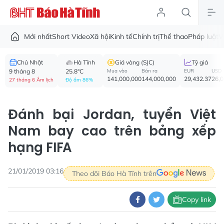
Mới nhất
Short Video
Xã hội
Kinh tế
Chính trị
Thể thao
Pháp luật
V
Chủ Nhật
Hà Tĩnh
Giá vàng (SJC)
Tỷ giá
9 tháng 8
25.8°C
Mua vào
Bán ra
EUR
USD
141,000,000
144,000,000
29,432.37
26,
27 tháng 6 Âm lịch
Độ ẩm 86%
Đánh bại Jordan, tuyển Việt
Nam bay cao trên bảng xếp
hạng FIFA
21/01/2019 03:16
Theo dõi Báo Hà Tĩnh trên
Copy link