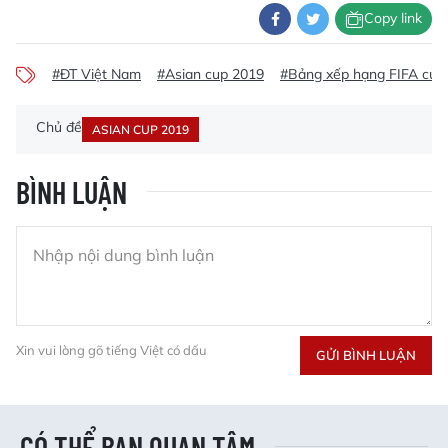
Copy link
#ĐT Việt Nam
#Asian cup 2019
#Bảng xếp hạng FIFA của
Chủ đề
ASIAN CUP 2019
BÌNH LUẬN
Xin vui lòng gõ tiếng Việt có dấu
GỬI BÌNH LUẬN
CÓ THỂ BẠN QUAN TÂM