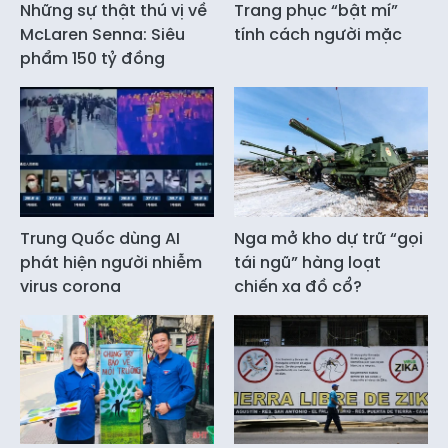
Những sự thật thú vị về
Trang phục “bật mí”
McLaren Senna: Siêu
tính cách người mặc
phẩm 150 tỷ đồng
Trung Quốc dùng AI
Nga mở kho dự trữ “gọi
phát hiện người nhiễm
tái ngũ” hàng loạt
virus corona
chiến xa đồ cổ?