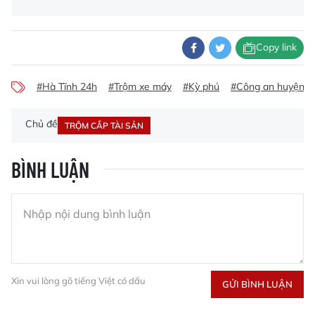
Copy link
#Hà Tĩnh 24h
#Trộm xe máy
#Kỳ phú
#Công an huyện K
Chủ đề
TRỘM CẮP TÀI SẢN
BÌNH LUẬN
Xin vui lòng gõ tiếng Việt có dấu
GỬI BÌNH LUẬN