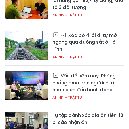
lãi nặng gần 82,4 tỷ đồng, khởi
tố 3 đối tượng
AN NINH TRẬT TỰ
Xóa bỏ 4 lối đi tự mở
ngang qua đường sắt ở Hà
Tĩnh
AN NINH TRẬT TỰ
Vấn đề hôm nay: Phòng
chống mua bán người - từ
nhận diện đến hành động
AN NINH TRẬT TỰ
Tụ tập đánh xóc đĩa ăn tiền, 10
bị cáo nhận án