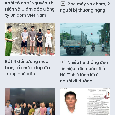
Khởi tố ca sĩ Nguyễn Thị
2 xe máy va chạm, 2
Hiền và Giám đốc Công
người bị thương nặng
ty Unicorn Việt Nam
Bắt 4 đối tượng mua
Nhiều hệ thống đèn
bán, tổ chức "đập đá"
tín hiệu trên quốc lộ ở
trong nhà dân
Hà Tĩnh "đánh lừa"
người đi đường