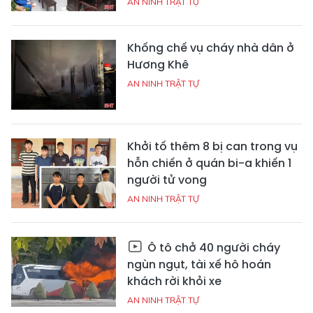
AN NINH TRẬT TỰ
Khống chế vụ cháy nhà dân ở
Hương Khê
AN NINH TRẬT TỰ
Khởi tố thêm 8 bị can trong vụ
hỗn chiến ở quán bi-a khiến 1
người tử vong
AN NINH TRẬT TỰ
Ô tô chở 40 người cháy
ngùn ngụt, tài xế hô hoán
khách rời khỏi xe
AN NINH TRẬT TỰ