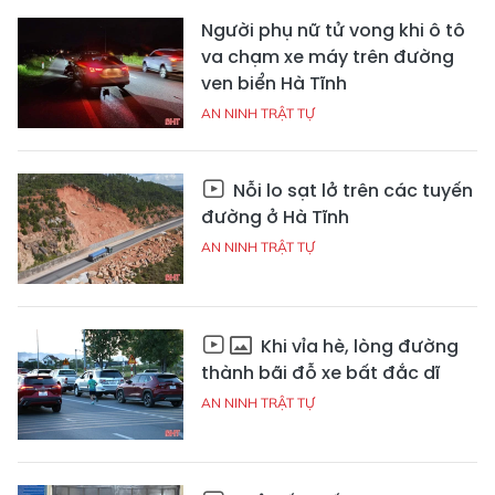
Người phụ nữ tử vong khi ô tô
va chạm xe máy trên đường
ven biển Hà Tĩnh
AN NINH TRẬT TỰ
Nỗi lo sạt lở trên các tuyến
đường ở Hà Tĩnh
AN NINH TRẬT TỰ
Khi vỉa hè, lòng đường
thành bãi đỗ xe bất đắc dĩ
AN NINH TRẬT TỰ