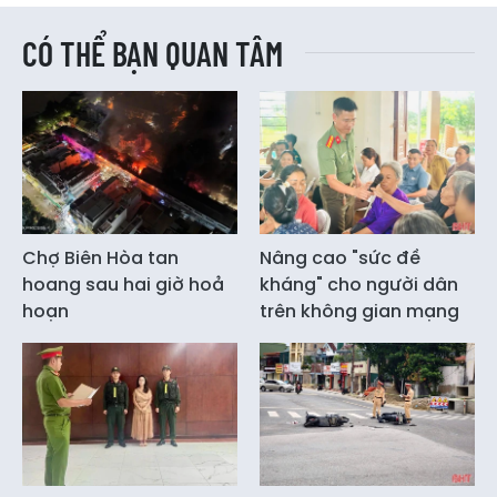
CÓ THỂ BẠN QUAN TÂM
Chợ Biên Hòa tan
Nâng cao "sức đề
hoang sau hai giờ hoả
kháng" cho người dân
hoạn
trên không gian mạng