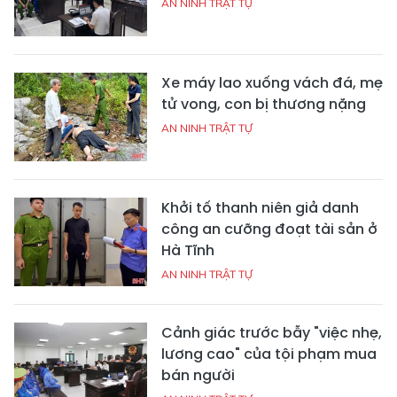
AN NINH TRẬT TỰ
Xe máy lao xuống vách đá, mẹ
tử vong, con bị thương nặng
AN NINH TRẬT TỰ
Khởi tố thanh niên giả danh
công an cưỡng đoạt tài sản ở
Hà Tĩnh
AN NINH TRẬT TỰ
Cảnh giác trước bẫy "việc nhẹ,
lương cao" của tội phạm mua
bán người