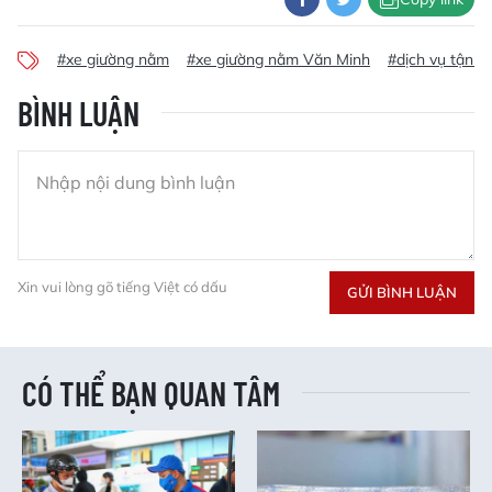
#xe giường nằm
#xe giường nằm Văn Minh
#dịch vụ tận t
BÌNH LUẬN
Xin vui lòng gõ tiếng Việt có dấu
GỬI BÌNH LUẬN
CÓ THỂ BẠN QUAN TÂM