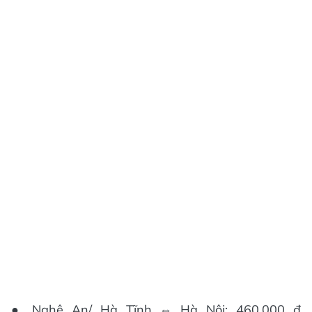
● Nghệ An/ Hà Tĩnh ⇔ Hà Nội: 460.000 đ