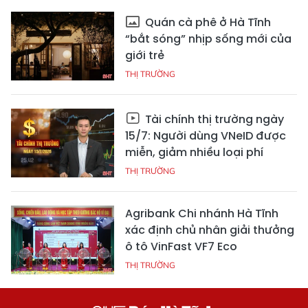
Quán cà phê ở Hà Tĩnh
“bắt sóng” nhịp sống mới của
giới trẻ
THỊ TRƯỜNG
Tài chính thị trường ngày
15/7: Người dùng VNeID được
miễn, giảm nhiều loại phí
THỊ TRƯỜNG
Agribank Chi nhánh Hà Tĩnh
xác định chủ nhân giải thưởng
ô tô VinFast VF7 Eco
THỊ TRƯỜNG