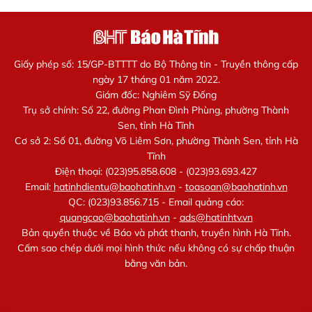
Giấy phép số: 15/GP-BTTTT do Bộ Thông tin - Truyền thông cấp
ngày 17 tháng 01 năm 2022.
Giám đốc: Nghiêm Sỹ Đống
Trụ sở chính: Số 22, đường Phan Đình Phùng, phường Thành
Sen, tỉnh Hà Tĩnh
Cơ sở 2: Số 01, đường Võ Liêm Sơn, phường Thành Sen, tỉnh Hà
Tĩnh
Điện thoại: (023)95.858.608 - (023)93.693.427
Email:
hatinhdientu@baohatinh.vn
-
toasoan@baohatinh.vn
QC: (023)93.856.715 - Email quảng cáo:
quangcao@baohatinh.vn
-
ads@hatinhtv.vn
Bản quyền thuộc về Báo và phát thanh, truyền hình Hà Tĩnh.
Cấm sao chép dưới mọi hình thức nếu không có sự chấp thuận
bằng văn bản.