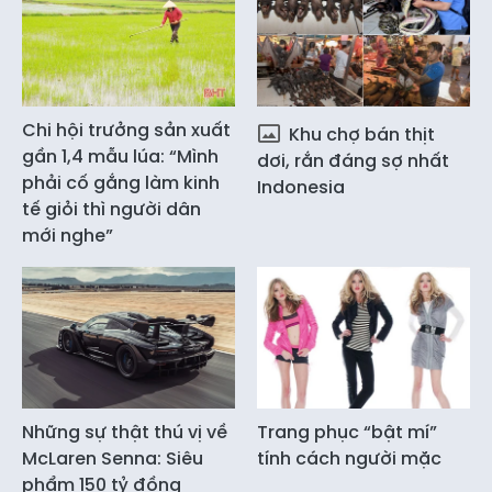
Chi hội trưởng sản xuất
Khu chợ bán thịt
gần 1,4 mẫu lúa: “Mình
dơi, rắn đáng sợ nhất
phải cố gắng làm kinh
Indonesia
tế giỏi thì người dân
mới nghe”
Những sự thật thú vị về
Trang phục “bật mí”
McLaren Senna: Siêu
tính cách người mặc
phẩm 150 tỷ đồng