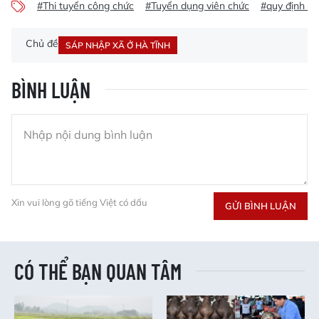
#Thi tuyển công chức
#Tuyển dụng viên chức
#quy định m
Chủ đề
SÁP NHẬP XÃ Ở HÀ TĨNH
BÌNH LUẬN
Xin vui lòng gõ tiếng Việt có dấu
GỬI BÌNH LUẬN
CÓ THỂ BẠN QUAN TÂM