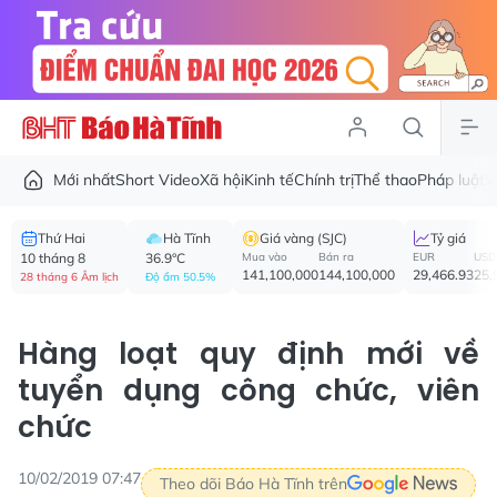
Mới nhất
Short Video
Xã hội
Kinh tế
Chính trị
Thể thao
Pháp luật
V
Thứ Hai
Hà Tĩnh
Giá vàng (SJC)
Tỷ giá
10 tháng 8
36.9°C
Mua vào
Bán ra
EUR
USD
141,100,000
144,100,000
29,466.93
25,
28 tháng 6 Âm lịch
Độ ẩm 50.5%
Hàng loạt quy định mới về
tuyển dụng công chức, viên
chức
10/02/2019 07:47
Theo dõi Báo Hà Tĩnh trên