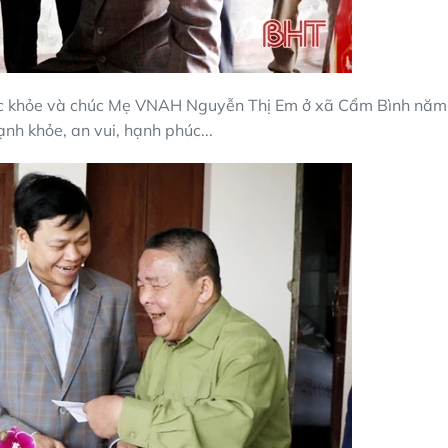
ức khỏe và chúc Mẹ VNAH Nguyễn Thị Em ở xã Cẩm Bình năm
nh khỏe, an vui, hạnh phúc...