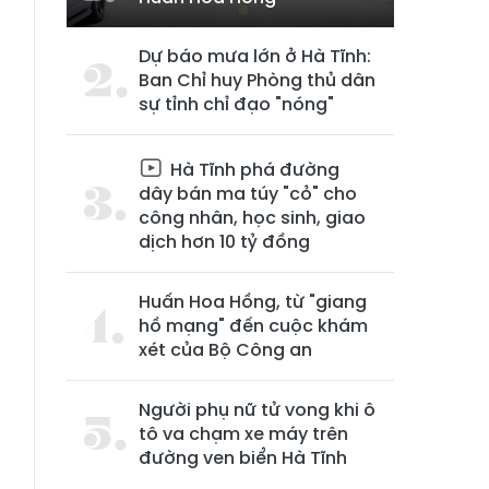
,
Dự báo mưa lớn ở Hà Tĩnh:
Ban Chỉ huy Phòng thủ dân
sự tỉnh chỉ đạo "nóng"
Hà Tĩnh phá đường
dây bán ma túy "cỏ" cho
công nhân, học sinh, giao
dịch hơn 10 tỷ đồng
Huấn Hoa Hồng, từ "giang
hồ mạng" đến cuộc khám
xét của Bộ Công an
Người phụ nữ tử vong khi ô
tô va chạm xe máy trên
đường ven biển Hà Tĩnh