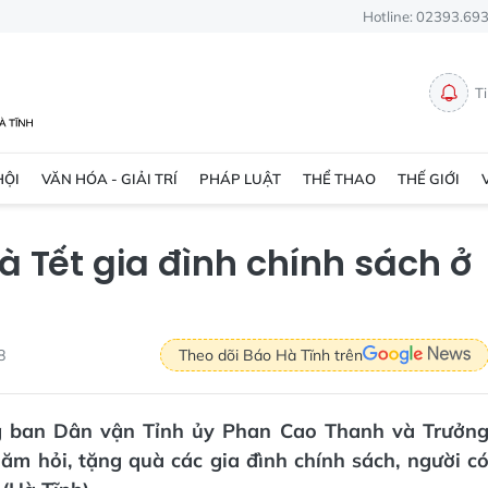
Hotline: 02393.69
T
HỘI
VĂN HÓA - GIẢI TRÍ
PHÁP LUẬT
THỂ THAO
THẾ GIỚI
à Tết gia đình chính sách ở
8
Theo dõi Báo Hà Tĩnh trên
ởng ban Dân vận Tỉnh ủy Phan Cao Thanh và Trưởn
ăm hỏi, tặng quà các gia đình chính sách, người c