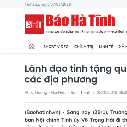
Thứ Sáu, ngày 07/08/2026
SHORT VIDEO
CHÍNH TRỊ
KINH TẾ
XÃ 
Lãnh đạo tỉnh tặng qu
các địa phương
Phúc Quang - Gia Hiếu - Sơn Thanh
28/01/2019 06:2
(Baohatinh.vn) - Sáng nay (28/1), Trư
ban Nội chính Tỉnh ủy Võ Trọng Hải đi th