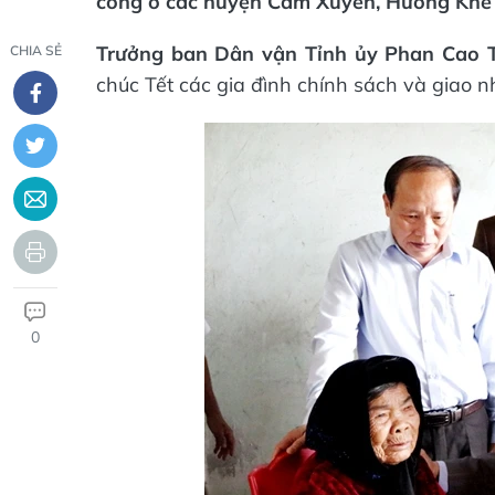
công ở các huyện Cẩm Xuyên, Hương Khê 
Trưởng ban Dân vận Tỉnh ủy Phan Cao 
CHIA SẺ
chúc Tết các gia đình chính sách và giao n
0