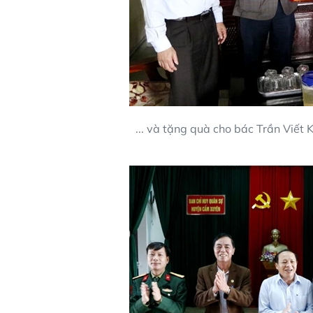
... và tặng quà cho bác Trần Viết