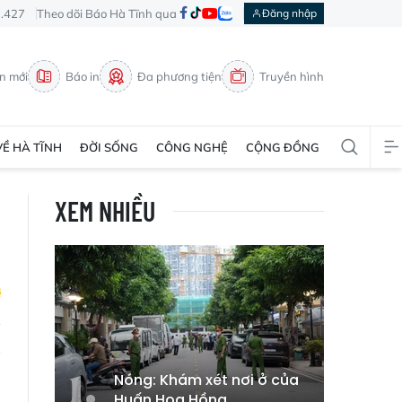
3.427
Theo dõi Báo Hà Tĩnh qua
Đăng nhập
in mới
Báo in
Đa phương tiện
Truyền hình
VỀ HÀ TĨNH
ĐỜI SỐNG
CÔNG NGHỆ
CỘNG ĐỒNG
XEM NHIỀU
g
ó
Nóng: Khám xét nơi ở của
Huấn Hoa Hồng