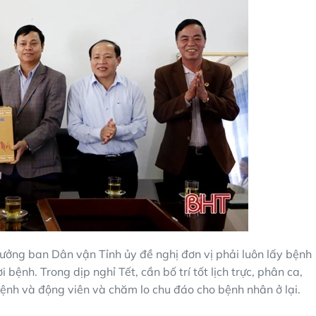
ưởng ban Dân vận Tỉnh ủy đề nghị đơn vị phải luôn lấy bệnh
bệnh. Trong dịp nghỉ Tết, cần bố trí tốt lịch trực, phân ca,
bệnh và động viên và chăm lo chu đáo cho bệnh nhân ở lại.