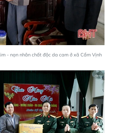
 Kim - nạn nhân chất độc da cam ở xã Cẩm Vịnh