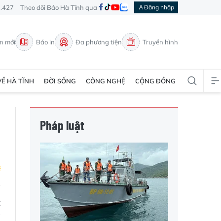
3.427
Theo dõi Báo Hà Tĩnh qua
Đăng nhập
in mới
Báo in
Đa phương tiện
Truyền hình
VỀ HÀ TĨNH
ĐỜI SỐNG
CÔNG NGHỆ
CỘNG ĐỒNG
Pháp luật
t
g