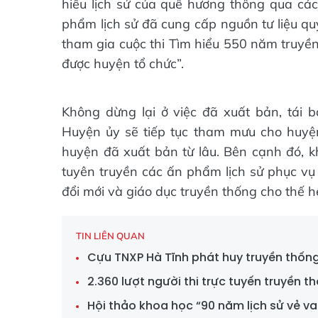
hiểu lịch sử của quê hương thông qua các
phẩm lịch sử đã cung cấp nguồn tư liệu qu
tham gia cuộc thi Tìm hiểu 550 năm truyề
được huyện tổ chức”.
Không dừng lại ở việc đã xuất bản, tái b
Huyện ủy sẽ tiếp tục tham mưu cho huyện
huyện đã xuất bản từ lâu. Bên cạnh đó, k
tuyên truyền các ấn phẩm lịch sử phục vụ 
đổi mới và giáo dục truyền thống cho thế hệ
TIN LIÊN QUAN
Cựu TNXP Hà Tĩnh phát huy truyền thống
2.360 lượt người thi trực tuyến truyền t
Hội thảo khoa học “90 năm lịch sử vẻ v