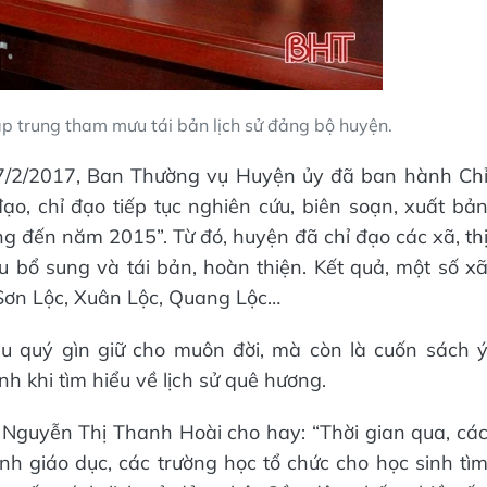
p trung tham mưu tái bản lịch sử đảng bộ huyện.
y 7/2/2017, Ban Thường vụ Huyện ủy đã ban hành Ch
o, chỉ đạo tiếp tục nghiên cứu, biên soạn, xuất bả
ng đến năm 2015”. Từ đó, huyện đã chỉ đạo các xã, th
ứu bổ sung và tái bản, hoàn thiện. Kết quả, một số x
Sơn Lộc, Xuân Lộc, Quang Lộc…
ệu quý gìn giữ cho muôn đời, mà còn là cuốn sách 
h khi tìm hiểu về lịch sử quê hương.
Nguyễn Thị Thanh Hoài cho hay: “Thời gian qua, cá
h giáo dục, các trường học tổ chức cho học sinh tì