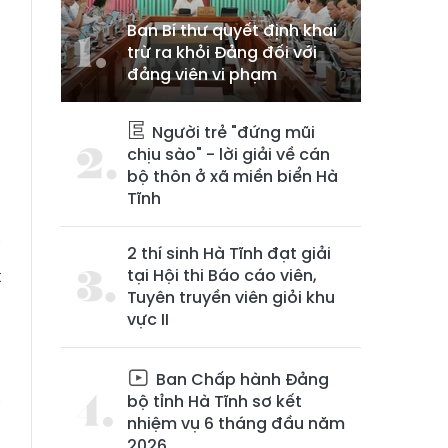
Ban Bí thư quyết định khai
trừ ra khỏi Đảng đối với
đảng viên vi phạm
g
Người trẻ "đứng mũi
-
chịu sào" - lời giải về cán
bộ thôn ở xã miền biển Hà
Tĩnh
n
i
2 thí sinh Hà Tĩnh đạt giải
t
tại Hội thi Báo cáo viên,
Tuyên truyền viên giỏi khu
vực II
á
g
Ban Chấp hành Đảng
bộ tỉnh Hà Tĩnh sơ kết
i
nhiệm vụ 6 tháng đầu năm
2026