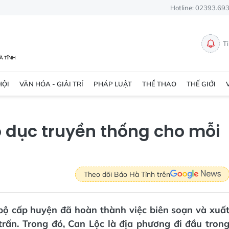
Hotline: 02393.69
T
HỘI
VĂN HÓA - GIẢI TRÍ
PHÁP LUẬT
THỂ THAO
THẾ GIỚI
o dục truyền thống cho mỗi
Theo dõi Báo Hà Tĩnh trên
 bộ cấp huyện đã hoàn thành việc biên soạn và xuấ
trấn. Trong đó, Can Lộc là địa phương đi đầu tron