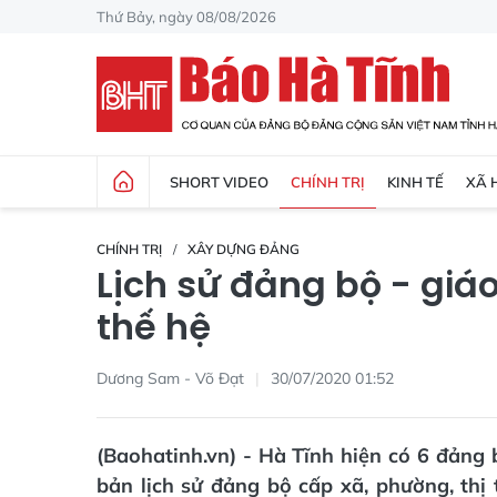
Thứ Bảy, ngày 08/08/2026
SHORT VIDEO
CHÍNH TRỊ
KINH TẾ
XÃ 
CHÍNH TRỊ
XÂY DỰNG ĐẢNG
Lịch sử đảng bộ - giá
thế hệ
Dương Sam - Võ Đạt
30/07/2020 01:52
(Baohatinh.vn) - Hà Tĩnh hiện có 6 đảng
bản lịch sử đảng bộ cấp xã, phường, thị 