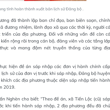
ong tỉnh hoàn thành xuất bản lịch sử Đảng bộ .
hương đã thành lập ban chỉ đạo, ban biên soạn, chỉn
 xã đương nhiệm, lãnh đạo xã qua các thời kỳ, người c
t triển của địa phương. Đối với những vấn đề còn c
 kiến rộng rãi trong cán bộ, đảng viên và các tầng lớ
thực và mang đậm nét truyền thống của từng đị
thực hiện đề án sáp nhập các đơn vị hành chính cấ
ạn lịch sử của đơn vị trước khi sáp nhập, Đảng bộ huyệ
n khích các địa phương thuộc diện sáp nhập tiến hàn
ăm 2019.
n Nghèn cho biết: “Theo đề án, xã Tiến Lộc (cũ) sá
ước khi tiến hành sáp nhập, 2 địa phương đều đã ch