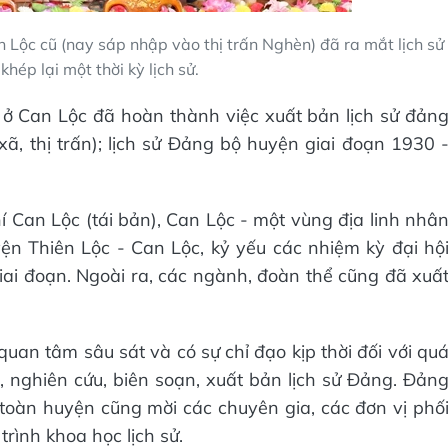
 Lộc cũ (nay sáp nhập vào thị trấn Nghèn) đã ra mắt lịch sử
hép lại một thời kỳ lịch sử.
ấn ở Can Lộc đã hoàn thành việc xuất bản lịch sử đản
xã, thị trấn); lịch sử Đảng bộ huyện giai đoạn 1930 
 Can Lộc (tái bản), Can Lộc - một vùng địa linh nhâ
uyện Thiên Lộc - Can Lộc, kỷ yếu các nhiệm kỳ đại hộ
i đoạn. Ngoài ra, các ngành, đoàn thể cũng đã xuấ
uan tâm sâu sát và có sự chỉ đạo kịp thời đối với qu
m, nghiên cứu, biên soạn, xuất bản lịch sử Đảng. Đản
toàn huyện cũng mời các chuyên gia, các đơn vị phố
rình khoa học lịch sử.