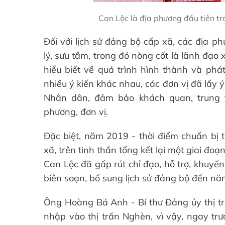
Can Lộc là địa phương đầu tiên tr
Đối với lịch sử đảng bộ cấp xã, các địa p
lý, sưu tầm, trong đó nòng cốt là lãnh đạo
hiểu biết về quá trình hình thành và phá
nhiều ý kiến khác nhau, các đơn vị đã lấy ý
Nhân dân, đảm bảo khách quan, trung 
phương, đơn vị.
Đặc biệt, năm 2019 - thời điểm chuẩn bị 
xã, trên tinh thần tổng kết lại một giai đo
Can Lộc đã gấp rút chỉ đạo, hỗ trợ, khuyế
biên soạn, bổ sung lịch sử đảng bộ đến n
Ông Hoàng Bá Anh - Bí thư Đảng ủy thị trấ
nhập vào thị trấn Nghèn, vì vậy, ngay tr