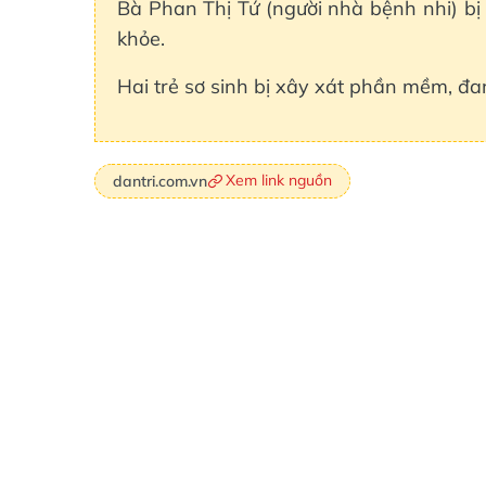
Bà Phan Thị Tứ (người nhà bệnh nhi) bị 
khỏe.
Hai trẻ sơ sinh bị xây xát phần mềm, đan
Xem link nguồn
dantri.com.vn