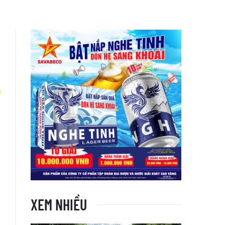
ả
XEM NHIỀU