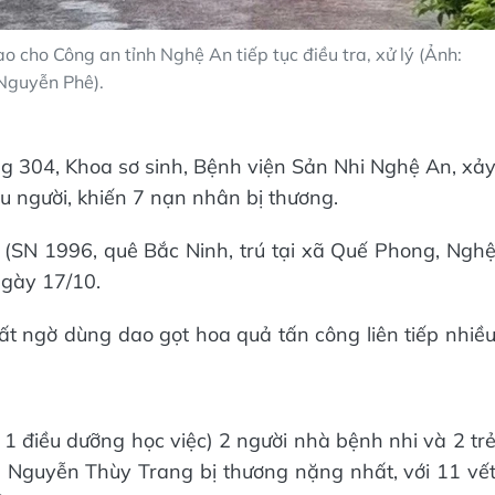
 cho Công an tỉnh Nghệ An tiếp tục điều tra, xử lý (Ảnh:
Nguyễn Phê).
g 304, Khoa sơ sinh, Bệnh viện Sản Nhi Nghệ An, xả
u người, khiến 7 nạn nhân bị thương.
(SN 1996, quê Bắc Ninh, trú tại xã Quế Phong, Ngh
 ngày 17/10.
bất ngờ dùng dao gọt hoa quả tấn công liên tiếp nhiề
ó 1 điều dưỡng học việc) 2 người nhà bệnh nhi và 2 tr
g Nguyễn Thùy Trang bị thương nặng nhất, với 11 vế