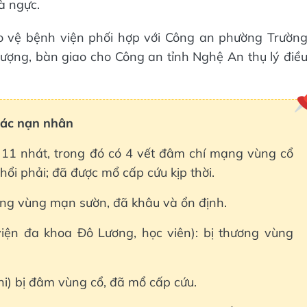
à ngực.
ảo vệ bệnh viện phối hợp với Công an phường Trườn
ượng, bàn giao cho Công an tỉnh Nghệ An thụ lý điề
các nạn nhân
11 nhát, trong đó có 4 vết đâm chí mạng vùng cổ
i phải; đã được mổ cấp cứu kịp thời.
ng vùng mạn sườn, đã khâu và ổn định.
ện đa khoa Đô Lương, học viên): bị thương vùng
i) bị đâm vùng cổ, đã mổ cấp cứu.