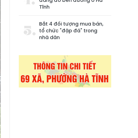
đang đỗ bên đường ở Hà
Tĩnh
Bắt 4 đối tượng mua bán,
tổ chức "đập đá" trong
nhà dân