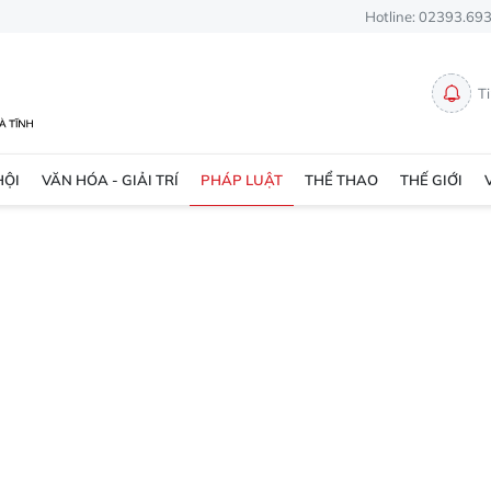
Hotline: 02393.69
T
HỘI
VĂN HÓA - GIẢI TRÍ
PHÁP LUẬT
THỂ THAO
THẾ GIỚI