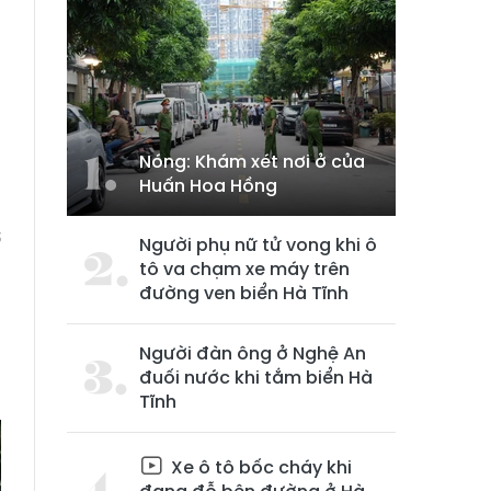
Nóng: Khám xét nơi ở của
Huấn Hoa Hồng
g
ơ
Người phụ nữ tử vong khi ô
tô va chạm xe máy trên
đường ven biển Hà Tĩnh
,
,
Người đàn ông ở Nghệ An
đuối nước khi tắm biển Hà
Tĩnh
Xe ô tô bốc cháy khi