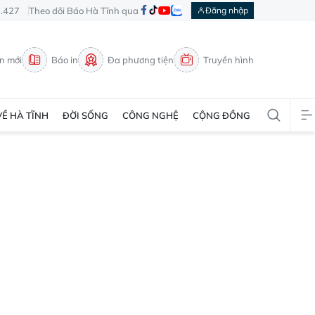
3.427
Theo dõi Báo Hà Tĩnh qua
Đăng nhập
in mới
Báo in
Đa phương tiện
Truyền hình
VỀ HÀ TĨNH
ĐỜI SỐNG
CÔNG NGHỆ
CỘNG ĐỒNG