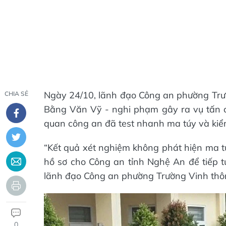
Ngày 24/10, lãnh đạo Công an phường Trườn
CHIA SẺ
Bằng Văn Vỹ - nghi phạm gây ra vụ tấn c
quan công an đã test nhanh ma túy và kiể
“Kết quả xét nghiệm không phát hiện ma tú
hồ sơ cho Công an tỉnh Nghệ An để tiếp tụ
lãnh đạo Công an phường Trường Vinh thôn
0