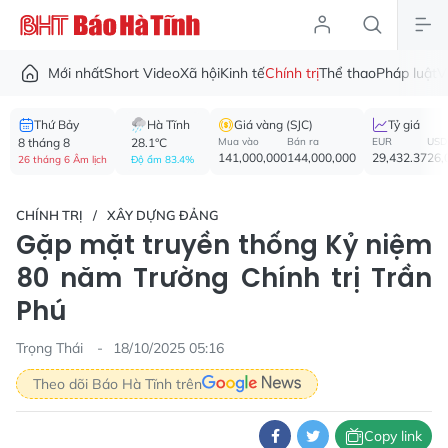
Mới nhất
Short Video
Xã hội
Kinh tế
Chính trị
Thể thao
Pháp luật
V
Thứ Bảy
Hà Tĩnh
Giá vàng (SJC)
Tỷ giá
8 tháng 8
28.1°C
Mua vào
Bán ra
EUR
USD
141,000,000
144,000,000
29,432.37
26,
26 tháng 6 Âm lịch
Độ ẩm 83.4%
CHÍNH TRỊ
XÂY DỰNG ĐẢNG
Gặp mặt truyền thống Kỷ niệm
80 năm Trường Chính trị Trần
Phú
Trọng Thái
18/10/2025 05:16
Theo dõi Báo Hà Tĩnh trên
Copy link