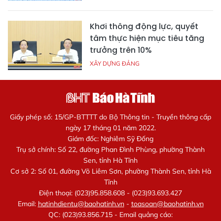
Khơi thông động lực, quyết
tâm thực hiện mục tiêu tăng
trưởng trên 10%
XÂY DỰNG ĐẢNG
Giấy phép số: 15/GP-BTTTT do Bộ Thông tin - Truyền thông cấp
ngày 17 tháng 01 năm 2022.
Giám đốc: Nghiêm Sỹ Đống
Trụ sở chính: Số 22, đường Phan Đình Phùng, phường Thành
Sen, tỉnh Hà Tĩnh
Cơ sở 2: Số 01, đường Võ Liêm Sơn, phường Thành Sen, tỉnh Hà
Tĩnh
Điện thoại: (023)95.858.608 - (023)93.693.427
Email:
hatinhdientu@baohatinh.vn
-
toasoan@baohatinh.vn
QC: (023)93.856.715 - Email quảng cáo: