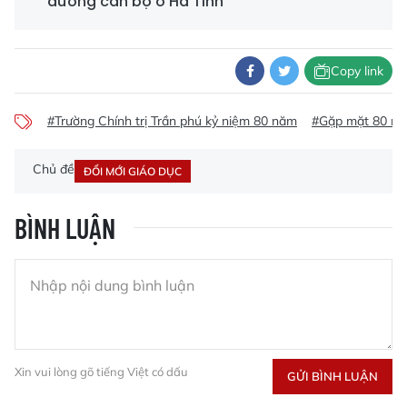
dưỡng cán bộ ở Hà Tĩnh
Copy link
#Trường Chính trị Trần phú kỷ niệm 80 năm
#Gặp mặt 80 năm
Chủ đề
ĐỔI MỚI GIÁO DỤC
BÌNH LUẬN
Xin vui lòng gõ tiếng Việt có dấu
GỬI BÌNH LUẬN