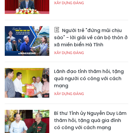
XÂY DỰNG ĐẢNG
Người trẻ "đứng mũi chịu
sào" - lời giải về cán bộ thôn ở
xã miền biển Hà Tĩnh
XÂY DỰNG ĐẢNG
Lãnh đạo tỉnh thăm hỏi, tặng
quà người có công với cách
mạng
XÂY DỰNG ĐẢNG
Bí thư Tỉnh ủy Nguyễn Duy Lâm
thăm hỏi, tặng quà gia đình
có công với cách mạng