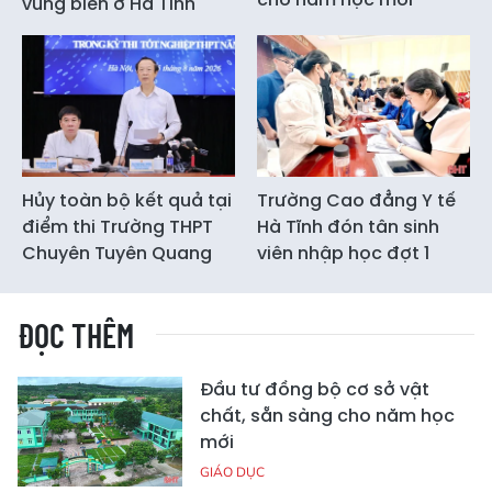
vùng biên ở Hà Tĩnh
Hủy toàn bộ kết quả tại
Trường Cao đẳng Y tế
điểm thi Trường THPT
Hà Tĩnh đón tân sinh
Chuyên Tuyên Quang
viên nhập học đợt 1
ĐỌC THÊM
Đầu tư đồng bộ cơ sở vật
chất, sẵn sàng cho năm học
mới
GIÁO DỤC