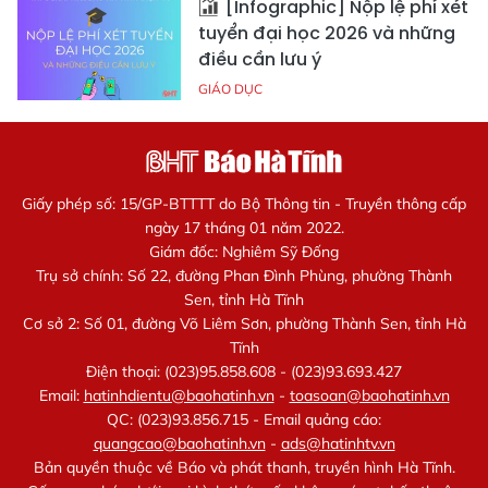
[Infographic] Nộp lệ phí xét
tuyển đại học 2026 và những
điều cần lưu ý
GIÁO DỤC
Giấy phép số: 15/GP-BTTTT do Bộ Thông tin - Truyền thông cấp
ngày 17 tháng 01 năm 2022.
Giám đốc: Nghiêm Sỹ Đống
Trụ sở chính: Số 22, đường Phan Đình Phùng, phường Thành
Sen, tỉnh Hà Tĩnh
Cơ sở 2: Số 01, đường Võ Liêm Sơn, phường Thành Sen, tỉnh Hà
Tĩnh
Điện thoại: (023)95.858.608 - (023)93.693.427
Email:
hatinhdientu@baohatinh.vn
-
toasoan@baohatinh.vn
QC: (023)93.856.715 - Email quảng cáo:
quangcao@baohatinh.vn
-
ads@hatinhtv.vn
Bản quyền thuộc về Báo và phát thanh, truyền hình Hà Tĩnh.