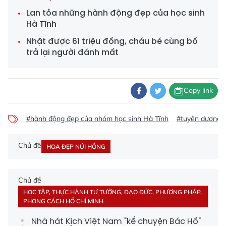
Lan tỏa những hành động đẹp của học sinh
Hà Tĩnh
Nhặt được 61 triệu đồng, cháu bé cùng bố
trả lại người đánh mất
Copy link
#hành động đẹp của nhóm học sinh Hà Tĩnh
#tuyên dương 
Chủ đề
HOA ĐẸP NÚI HỒNG
Chủ đề
HỌC TẬP, THỰC HÀNH TƯ TƯỞNG, ĐẠO ĐỨC, PHƯƠNG PHÁP,
PHONG CÁCH HỒ CHÍ MINH
Nhà hát Kịch Việt Nam "kể chuyện Bác Hồ"