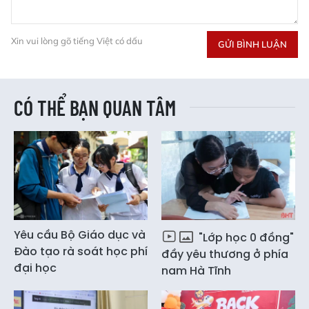
Xin vui lòng gõ tiếng Việt có dấu
GỬI BÌNH LUẬN
CÓ THỂ BẠN QUAN TÂM
Yêu cầu Bộ Giáo dục và
"Lớp học 0 đồng"
Đào tạo rà soát học phí
đầy yêu thương ở phía
đại học
nam Hà Tĩnh