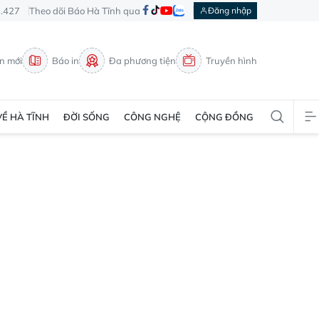
3.427
Theo dõi Báo Hà Tĩnh qua
Đăng nhập
in mới
Báo in
Đa phương tiện
Truyền hình
VỀ HÀ TĨNH
ĐỜI SỐNG
CÔNG NGHỆ
CỘNG ĐỒNG