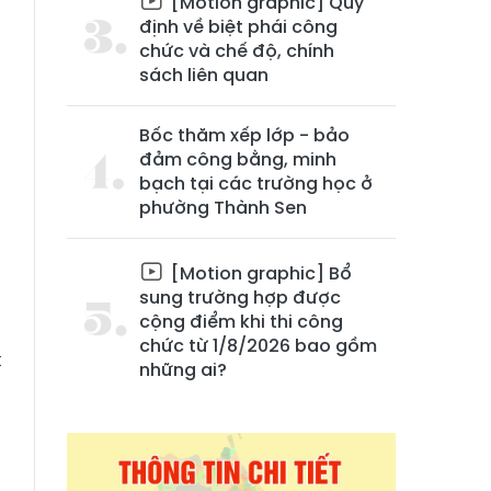
[Motion graphic] Quy
định về biệt phái công
chức và chế độ, chính
sách liên quan
Bốc thăm xếp lớp - bảo
đảm công bằng, minh
bạch tại các trường học ở
phường Thành Sen
g
u
[Motion graphic] Bổ
n
sung trường hợp được
cộng điểm khi thi công
g
chức từ 1/8/2026 bao gồm
t
những ai?
a
g