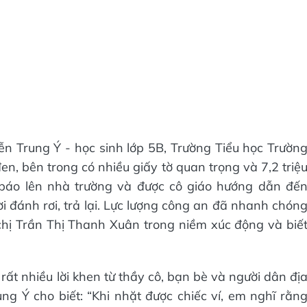
n Trung Ý - học sinh lớp 5B, Trường Tiểu học Trườn
en, bên trong có nhiều giấy tờ quan trọng và 7,2 triệ
 báo lên nhà trường và được cô giáo hướng dẫn đế
i đánh rơi, trả lại. Lực lượng công an đã nhanh chón
o chị Trần Thị Thanh Xuân trong niềm xúc động và biế
t nhiều lời khen từ thầy cô, bạn bè và người dân đị
ng Ý cho biết: “Khi nhặt được chiếc ví, em nghĩ rằn