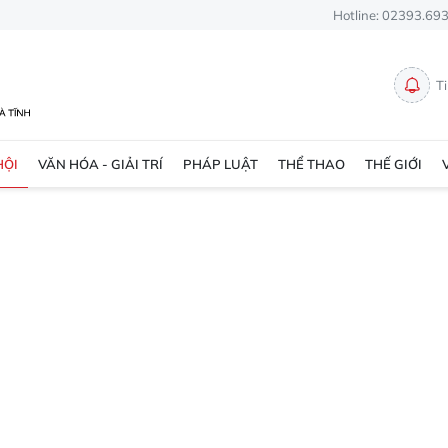
Hotline: 02393.69
T
HỘI
VĂN HÓA - GIẢI TRÍ
PHÁP LUẬT
THỂ THAO
THẾ GIỚI