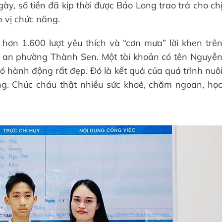
y, số tiền đã kịp thời được Bảo Long trao trả cho ch
 vị chức năng.
n 1.600 lượt yêu thích và “cơn mưa” lời khen trê
 an phường Thành Sen. Một tài khoản có tên Nguyễ
ó hành động rất đẹp. Đó là kết quả của quá trình nuô
g. Chúc cháu thật nhiều sức khoẻ, chăm ngoan, họ