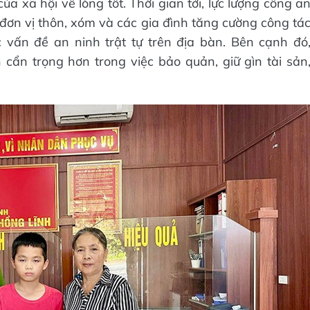
a xã hội về lòng tốt. Thời gian tới, lực lượng công a
, đơn vị thôn, xóm và các gia đình tăng cường công tá
 vấn đề an ninh trật tự trên địa bàn. Bên cạnh đó
cẩn trọng hơn trong việc bảo quản, giữ gìn tài sản