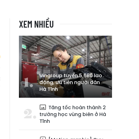
XEM NHIỀU
Vingroup tuyển 5.680 lao
c
động, ưu tiên người dân
g
Hà Tĩnh
Tăng tốc hoàn thành 2
trường học vùng biên ở Hà
Tĩnh