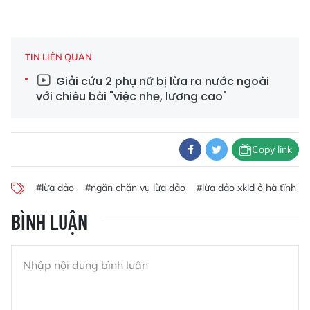
TIN LIÊN QUAN
Giải cứu 2 phụ nữ bị lừa ra nước ngoài
với chiêu bài "việc nhẹ, lương cao"
Copy link
#lừa đảo
#ngăn chặn vụ lừa đảo
#lừa đảo xklđ ở hà tĩnh
BÌNH LUẬN