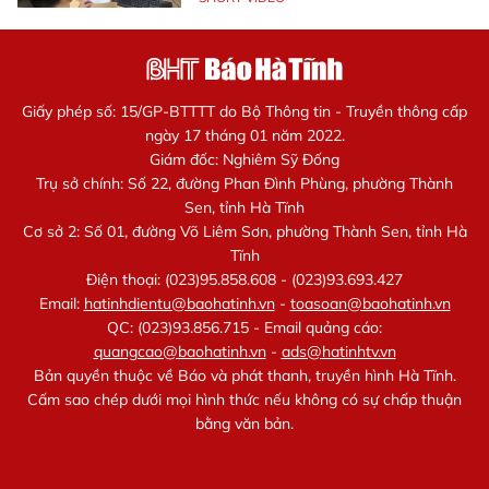
Giấy phép số: 15/GP-BTTTT do Bộ Thông tin - Truyền thông cấp
ngày 17 tháng 01 năm 2022.
Giám đốc: Nghiêm Sỹ Đống
Trụ sở chính: Số 22, đường Phan Đình Phùng, phường Thành
Sen, tỉnh Hà Tĩnh
Cơ sở 2: Số 01, đường Võ Liêm Sơn, phường Thành Sen, tỉnh Hà
Tĩnh
Điện thoại: (023)95.858.608 - (023)93.693.427
Email:
hatinhdientu@baohatinh.vn
-
toasoan@baohatinh.vn
QC: (023)93.856.715 - Email quảng cáo:
quangcao@baohatinh.vn
-
ads@hatinhtv.vn
Bản quyền thuộc về Báo và phát thanh, truyền hình Hà Tĩnh.
Cấm sao chép dưới mọi hình thức nếu không có sự chấp thuận
bằng văn bản.