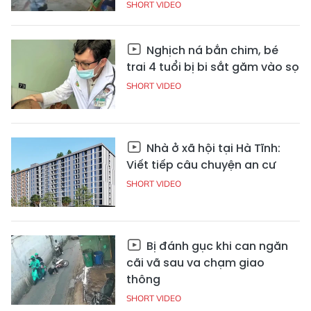
SHORT VIDEO
Nghịch ná bắn chim, bé
trai 4 tuổi bị bi sắt găm vào sọ
SHORT VIDEO
Nhà ở xã hội tại Hà Tĩnh:
Viết tiếp câu chuyện an cư
SHORT VIDEO
Bị đánh gục khi can ngăn
cãi vã sau va chạm giao
thông
SHORT VIDEO