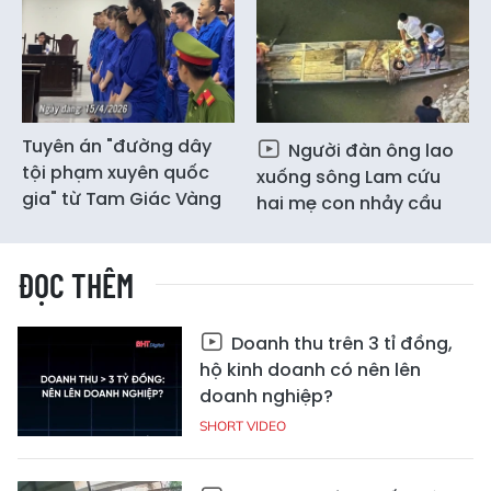
Tuyên án "đường dây
Người đàn ông lao
tội phạm xuyên quốc
xuống sông Lam cứu
gia" từ Tam Giác Vàng
hai mẹ con nhảy cầu
ĐỌC THÊM
Doanh thu trên 3 tỉ đồng,
hộ kinh doanh có nên lên
doanh nghiệp?
SHORT VIDEO