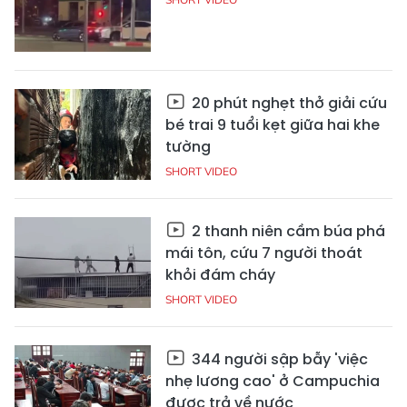
20 phút nghẹt thở giải cứu
bé trai 9 tuổi kẹt giữa hai khe
tường
SHORT VIDEO
2 thanh niên cầm búa phá
mái tôn, cứu 7 người thoát
khỏi đám cháy
SHORT VIDEO
344 người sập bẫy 'việc
nhẹ lương cao' ở Campuchia
được trả về nước