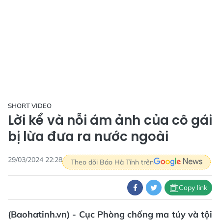
SHORT VIDEO
Lời kể và nỗi ám ảnh của cô gái
bị lừa đưa ra nước ngoài
29/03/2024 22:28
Theo dõi Báo Hà Tĩnh trên
Copy link
(Baohatinh.vn) - Cục Phòng chống ma túy và tội