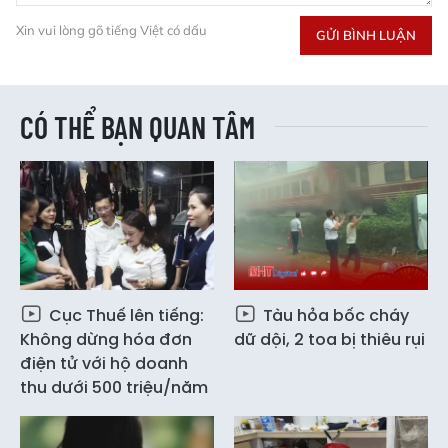
Xin vui lòng gõ tiếng Việt có dấu
GỬI BÌNH LUẬN
CÓ THỂ BẠN QUAN TÂM
Cục Thuế lên tiếng:
Tàu hỏa bốc cháy
Không dừng hóa đơn
dữ dội, 2 toa bị thiêu rụi
điện tử với hộ doanh
thu dưới 500 triệu/năm