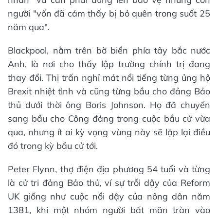
người "vốn đã cảm thấy bị bỏ quên trong suốt 25
năm qua".
Blackpool, nằm trên bờ biển phía tây bắc nước
Anh, là nơi cho thấy lập trường chính trị đang
thay đổi. Thị trấn nghỉ mát nổi tiếng từng ủng hộ
Brexit nhiệt tình và cũng từng bầu cho đảng Bảo
thủ dưới thời ông Boris Johnson. Họ đã chuyển
sang bầu cho Công đảng trong cuộc bầu cử vừa
qua, nhưng ít ai kỳ vọng vùng này sẽ lặp lại điều
đó trong kỳ bầu cử tới.
Peter Flynn, thợ điện địa phương 54 tuổi và từng
là cử tri đảng Bảo thủ, ví sự trỗi dậy của Reform
UK giống như cuộc nổi dậy của nông dân năm
1381, khi một nhóm người bất mãn tràn vào