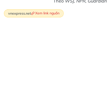
Theo
WSJ, NPR, Guardian
Xem link nguồn
vnexpress.net