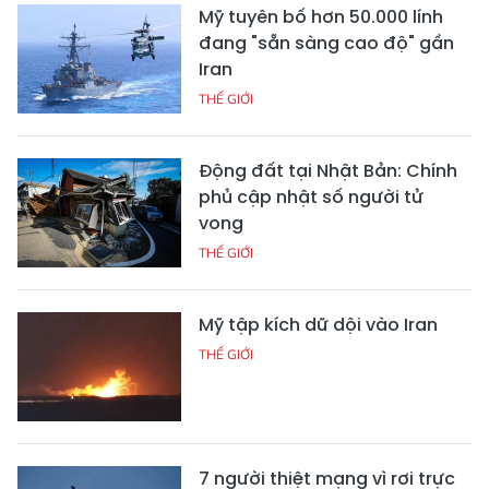
Mỹ tuyên bố hơn 50.000 lính
đang "sẵn sàng cao độ" gần
Iran
THẾ GIỚI
Động đất tại Nhật Bản: Chính
phủ cập nhật số người tử
vong
THẾ GIỚI
Mỹ tập kích dữ dội vào Iran
THẾ GIỚI
7 người thiệt mạng vì rơi trực