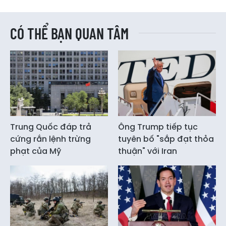
CÓ THỂ BẠN QUAN TÂM
Trung Quốc đáp trả
Ông Trump tiếp tục
cứng rắn lệnh trừng
tuyên bố "sắp đạt thỏa
phạt của Mỹ
thuận" với Iran