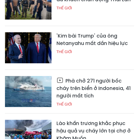
THẾ GIỚI
'Kim bài Trump' của ông
Netanyahu mất dần hiệu lực
THẾ GIỚI
Phà chở 271 người bốc
cháy trên biển ở Indonesia, 41
người mất tích
THẾ GIỚI
Lào khẩn trương khắc phục
hậu quả vụ cháy lớn tại chợ ở
Khăm Muồn