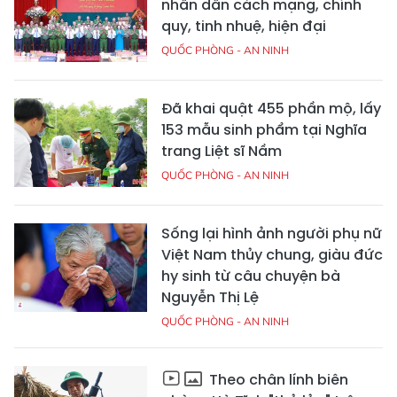
nhân dân cách mạng, chính
quy, tinh nhuệ, hiện đại
QUỐC PHÒNG - AN NINH
Đã khai quật 455 phần mộ, lấy
153 mẫu sinh phẩm tại Nghĩa
trang Liệt sĩ Nầm
QUỐC PHÒNG - AN NINH
Sống lại hình ảnh người phụ nữ
Việt Nam thủy chung, giàu đức
hy sinh từ câu chuyện bà
Nguyễn Thị Lệ
QUỐC PHÒNG - AN NINH
Theo chân lính biên