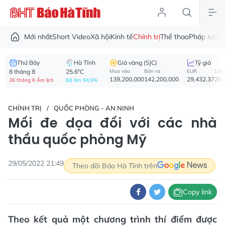
Mới nhất
Short Video
Xã hội
Kinh tế
Chính trị
Thể thao
Pháp luật
V
Thứ Bảy
Hà Tĩnh
Giá vàng (SJC)
Tỷ giá
8 tháng 8
25.6°C
Mua vào
Bán ra
EUR
USD
139,200,000
142,200,000
29,432.37
26,
26 tháng 6 Âm lịch
Độ ẩm 94.5%
CHÍNH TRỊ
QUỐC PHÒNG - AN NINH
Mối đe dọa đối với các nhà
thầu quốc phòng Mỹ
29/05/2022 21:49
Theo dõi Báo Hà Tĩnh trên
Copy link
Theo kết quả một chương trình thí điểm được