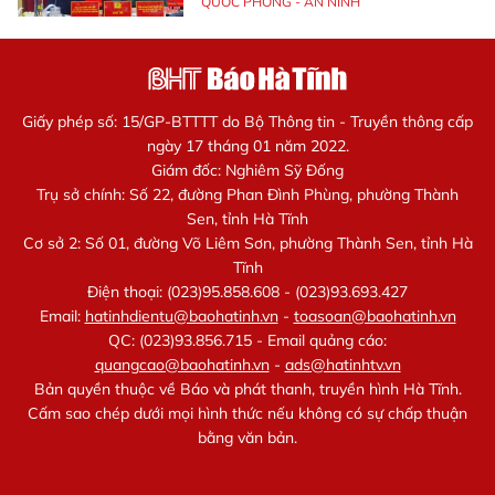
QUỐC PHÒNG - AN NINH
Giấy phép số: 15/GP-BTTTT do Bộ Thông tin - Truyền thông cấp
ngày 17 tháng 01 năm 2022.
Giám đốc: Nghiêm Sỹ Đống
Trụ sở chính: Số 22, đường Phan Đình Phùng, phường Thành
Sen, tỉnh Hà Tĩnh
Cơ sở 2: Số 01, đường Võ Liêm Sơn, phường Thành Sen, tỉnh Hà
Tĩnh
Điện thoại: (023)95.858.608 - (023)93.693.427
Email:
hatinhdientu@baohatinh.vn
-
toasoan@baohatinh.vn
QC: (023)93.856.715 - Email quảng cáo:
quangcao@baohatinh.vn
-
ads@hatinhtv.vn
Bản quyền thuộc về Báo và phát thanh, truyền hình Hà Tĩnh.
Cấm sao chép dưới mọi hình thức nếu không có sự chấp thuận
bằng văn bản.