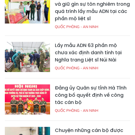
và giữ gìn sự tôn nghiêm trong
quá trình lấy mẫu ADN tại các
phần mộ liệt sĩ
QUỐC PHÒNG - AN NINH
Lấy mẫu ADN 63 phần mộ
chưa xác định danh tính tại
Nghĩa trang Liệt sĩ Núi Nài
QUỐC PHÒNG - AN NINH
Đảng ủy Quân sự tỉnh Hà Tĩnh
công bố quyết định về công
tác cán bộ
QUỐC PHÒNG - AN NINH
Chuyện những cán bộ được