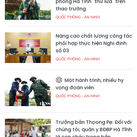
phòng Hà Tĩnh "thử lửa" trên
thao trường
QUỐC PHÒNG - AN NINH
Nâng cao chất lượng công tác
phối hợp thực hiện Nghị định
số 03
QUỐC PHÒNG - AN NINH
Một hành trình, nhiều hy
vọng đoàn viên
QUỐC PHÒNG - AN NINH
Trưởng bản Thọong Pẹ: Đối với
chúng tôi, quân y BĐBP Hà Tĩnh
là con cháu trong bản