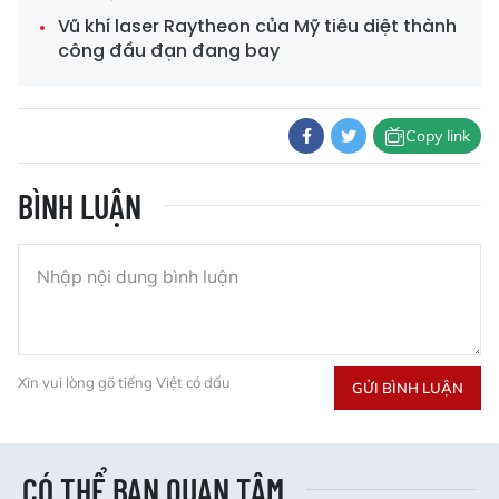
Vũ khí laser Raytheon của Mỹ tiêu diệt thành
công đầu đạn đang bay
Copy link
BÌNH LUẬN
Xin vui lòng gõ tiếng Việt có dấu
GỬI BÌNH LUẬN
CÓ THỂ BẠN QUAN TÂM