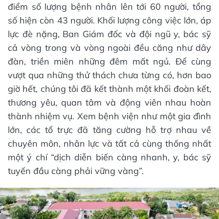
điểm số lượng bệnh nhân lên tới 60 người, tổng
số hiện còn 43 người. Khối lượng công việc lớn, áp
lực đè nặng, Ban Giám đốc và đội ngũ y, bác sỹ
cả vòng trong và vòng ngoài đều căng như dây
đàn, triền miên những đêm mất ngủ. Để cùng
vượt qua những thử thách chưa từng có, hơn bao
giờ hết, chúng tôi đã kết thành một khối đoàn kết,
thương yêu, quan tâm và động viên nhau hoàn
thành nhiệm vụ. Xem bệnh viện như một gia đình
lớn, các tổ trực đã tăng cường hỗ trợ nhau về
chuyên môn, nhân lực và tất cả cùng thống nhất
một ý chí “dịch diễn biến càng nhanh, y, bác sỹ
tuyến đầu càng phải vững vàng”.