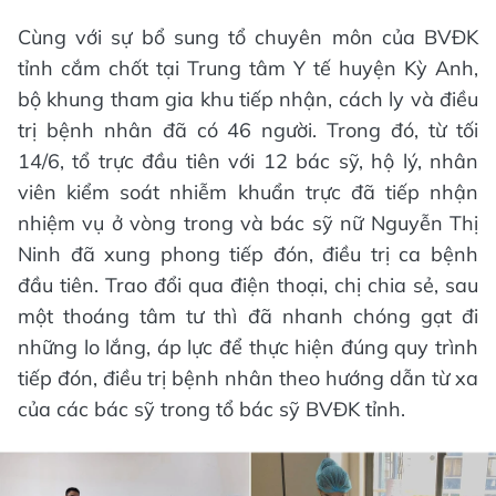
Cùng với sự bổ sung tổ chuyên môn của BVĐK
tỉnh cắm chốt tại Trung tâm Y tế huyện Kỳ Anh,
bộ khung tham gia khu tiếp nhận, cách ly và điều
trị bệnh nhân đã có 46 người. Trong đó, từ tối
14/6, tổ trực đầu tiên với 12 bác sỹ, hộ lý, nhân
viên kiểm soát nhiễm khuẩn trực đã tiếp nhận
nhiệm vụ ở vòng trong và bác sỹ nữ Nguyễn Thị
Ninh đã xung phong tiếp đón, điều trị ca bệnh
đầu tiên. Trao đổi qua điện thoại, chị chia sẻ, sau
một thoáng tâm tư thì đã nhanh chóng gạt đi
những lo lắng, áp lực để thực hiện đúng quy trình
tiếp đón, điều trị bệnh nhân theo hướng dẫn từ xa
của các bác sỹ trong tổ bác sỹ BVĐK tỉnh.