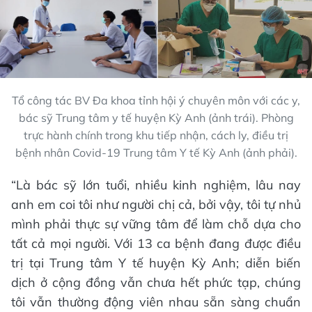
Tổ công tác BV Đa khoa tỉnh hội ý chuyên môn với các y,
bác sỹ Trung tâm y tế huyện Kỳ Anh (ảnh trái). Phòng
trực hành chính trong khu tiếp nhận, cách ly, điều trị
bệnh nhân Covid-19 Trung tâm Y tế Kỳ Anh (ảnh phải).
“Là bác sỹ lớn tuổi, nhiều kinh nghiệm, lâu nay
anh em coi tôi như người chị cả, bởi vậy, tôi tự nhủ
mình phải thực sự vững tâm để làm chỗ dựa cho
tất cả mọi người. Với 13 ca bệnh đang được điều
trị tại Trung tâm Y tế huyện Kỳ Anh; diễn biến
dịch ở cộng đồng vẫn chưa hết phức tạp, chúng
tôi vẫn thường động viên nhau sẵn sàng chuẩn