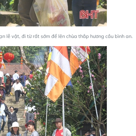
n lễ vật, đi từ rất sớm để lên chùa thắp hương cầu bình an.