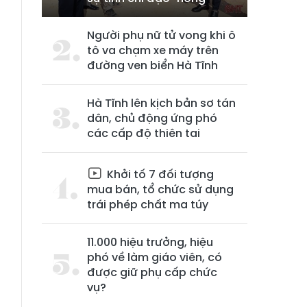
Người phụ nữ tử vong khi ô
tô va chạm xe máy trên
đường ven biển Hà Tĩnh
Hà Tĩnh lên kịch bản sơ tán
dân, chủ động ứng phó
các cấp độ thiên tai
Khởi tố 7 đối tượng
mua bán, tổ chức sử dụng
trái phép chất ma túy
11.000 hiệu trưởng, hiệu
phó về làm giáo viên, có
được giữ phụ cấp chức
vụ?