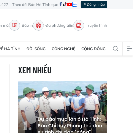
3.427
Theo dõi Báo Hà Tĩnh qua
Đăng nhập
in mới
Báo in
Đa phương tiện
Truyền hình
VỀ HÀ TĨNH
ĐỜI SỐNG
CÔNG NGHỆ
CỘNG ĐỒNG
XEM NHIỀU
à
g
Dự báo mưa lớn ở Hà Tĩnh:
Ban Chỉ huy Phòng thủ dân
sự tỉnh chỉ đạo "nóng"