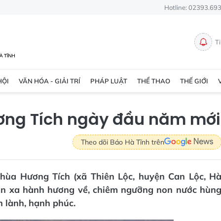
Hotline: 02393.69
T
HỘI
VĂN HÓA - GIẢI TRÍ
PHÁP LUẬT
THỂ THAO
THẾ GIỚI
ương Tích ngày đầu năm mới
Theo dõi Báo Hà Tĩnh trên
chùa Hương Tích (xã Thiên Lộc, huyện Can Lộc, H
 gần xa hành hương về, chiêm ngưỡng non nước hùn
 lành, hạnh phúc.