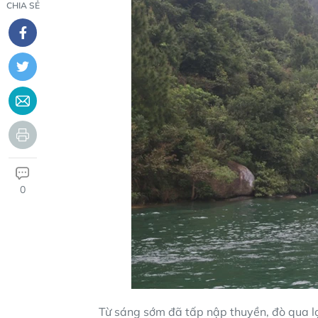
CHIA SẺ
0
Từ sáng sớm đã tấp nập thuyền, đò qua lạ