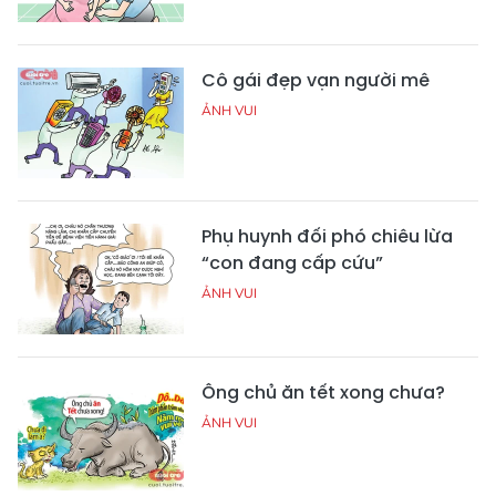
Cô gái đẹp vạn người mê
ẢNH VUI
Phụ huynh đối phó chiêu lừa
“con đang cấp cứu”
ẢNH VUI
Ông chủ ăn tết xong chưa?
ẢNH VUI