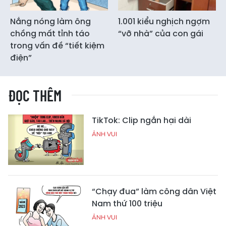
Nắng nóng làm ông
1.001 kiểu nghịch ngợm
chồng mất tỉnh táo
“vỡ nhà” của con gái
trong vấn đề “tiết kiệm
điện”
ĐỌC THÊM
TikTok: Clip ngắn hại dài
ẢNH VUI
“Chạy đua” làm công dân Việt
Nam thứ 100 triệu
ẢNH VUI