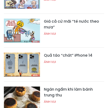
Giá cả cứ mãi “té nước theo
mưa”
ẢNH VUI
Quả táo “chát” iPhone 14
ẢNH VUI
Ngán ngẩm khi làm bánh
trung thu
ẢNH VUI