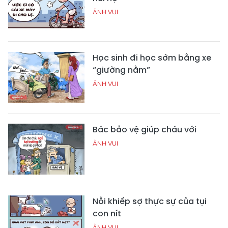
ẢNH VUI
Học sinh đi học sớm bằng xe
“giường nằm”
ẢNH VUI
Bác bảo vệ giúp cháu với
ẢNH VUI
Nỗi khiếp sợ thực sự của tụi
con nít
ẢNH VUI