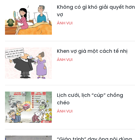
Không có gì khó giải quyết hơn
vợ
ẢNH VUI
Khen vợ già một cách tế nhị
ẢNH VUI
Lịch cưới, lịch “cúp” chồng
chéo
ẢNH VUI
“Giáo trình” dạy ông nội dùng