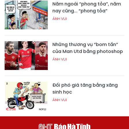
Năm ngoái “phong tỏa”, năm
nay cũng... “phong tỏa”
ẢNH VUI
Những thương vụ “bom tấn”
của Man Utd bằng photoshop
ẢNH VUI
Đối phó giá tăng bằng xăng
sinh học
ẢNH VUI