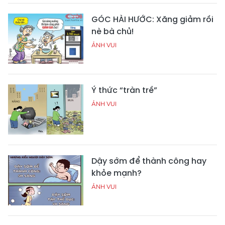
GÓC HÀI HƯỚC: Xăng giảm rồi
nè bà chủ!
ẢNH VUI
Ý thức “tràn trề”
ẢNH VUI
Dậy sớm để thành công hay
khỏe mạnh?
ẢNH VUI