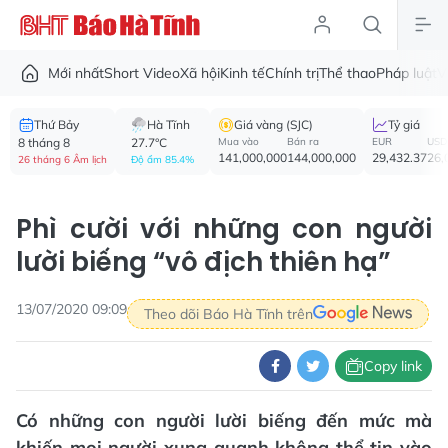
Mới nhất
Short Video
Xã hội
Kinh tế
Chính trị
Thể thao
Pháp luật
V
Thứ Bảy
Hà Tĩnh
Giá vàng (SJC)
Tỷ giá
8 tháng 8
27.7°C
Mua vào
Bán ra
EUR
USD
141,000,000
144,000,000
29,432.37
26,
26 tháng 6 Âm lịch
Độ ẩm 85.4%
Phì cười với những con người
lười biếng “vô địch thiên hạ”
13/07/2020 09:09
Theo dõi Báo Hà Tĩnh trên
Copy link
Có những con người lười biếng đến mức mà
khiến mọi người xung quanh không thể tin vào