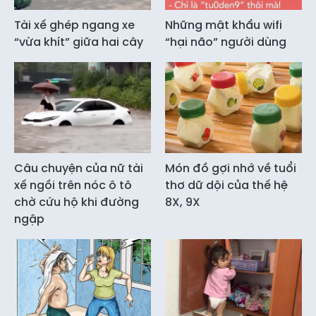
Tài xế ghép ngang xe
Những mật khẩu wifi
“vừa khít” giữa hai cây
“hại não” người dùng
Câu chuyện của nữ tài
Món đồ gợi nhớ về tuổi
xế ngồi trên nóc ô tô
thơ dữ dội của thế hệ
chờ cứu hộ khi đường
8X, 9X
ngập