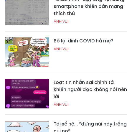
smartphone khiến dân mạng
thích thú
ẢNH VUI
Bố lại dính COVID hả mẹ?
ẢNH VUI
Loạt tin nhắn sai chính tả
khiến người đọc không nói nên
lời
ẢNH VUI
Tài xế hệ... “đứng núi này trông
núi nọ”