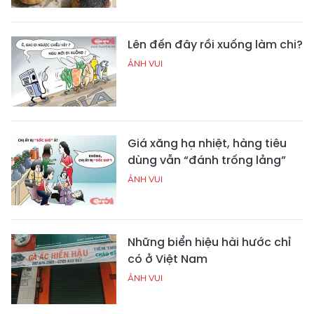
Lên đến đây rồi xuống làm chi?
ẢNH VUI
Giá xăng hạ nhiệt, hàng tiêu
dùng vẫn “đánh trống lảng”
ẢNH VUI
Những biển hiệu hài hước chỉ
có ở Việt Nam
ẢNH VUI