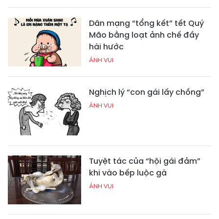
Dân mạng “tổng kết” tết Quý
Mão bằng loạt ảnh chế đầy
hài hước
ẢNH VUI
Nghịch lý “con gái lấy chồng”
ẢNH VUI
Tuyệt tác của “hội gái đảm”
khi vào bếp luộc gà
ẢNH VUI