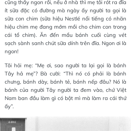
cũng thấy ngon rồi, nếu ở nhà thì mẹ tôi rót ra đĩa
ít sữa đặc có đường mà ngày ấy người ta gọi là
sữa con chim (sữa hiệu Nestlé nổi tiếng có nhãn
hiệu chim mẹ đang mớm mồi cho chim con trong
cái tổ chim). Ăn đến mẩu bánh cuối cùng vét
sạch sành sanh chút sữa dính trên đĩa. Ngon ơi là
ngon!
Tôi hỏi mẹ: “Mẹ ơi, sao người ta lại gọi là bánh
Tây hả mẹ”? Bà cười: “Thì nó có phải là bánh
chưng, bánh dày, bánh tẻ, bánh nếp đâu? Nó là
bánh của người Tây người ta đem vào, chứ Việt
Nam ban đầu làm gì có bột mì mà làm ra cái thứ
ấy”.