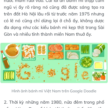
nước mắm rưới vào. Cái lối ăn bánh mì thập cẩm
ngũ vị ấy rõ ràng nó cũng đã được sáng tạo ra
trên đất Hà Nội lâu rồi từ trước năm 1975 nhưng
có lẽ nó cũng chỉ dừng lại ở chỗ ấy, không dược
đa dạng như các kiểu bánh mì kẹp thịt trong Sài
Gòn và nhiều tỉnh thành miền Nam thuở ấy.
Hình ảnh bánh mì Việt Nam trên Google Doodle
2. Thời kỳ những năm 1980, nửa đêm trong phố