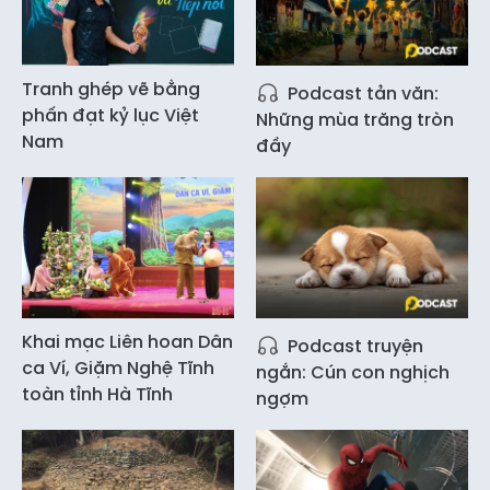
Tranh ghép vẽ bằng
Podcast tản văn:
phấn đạt kỷ lục Việt
Những mùa trăng tròn
Nam
đầy
Khai mạc Liên hoan Dân
Podcast truyện
ca Ví, Giặm Nghệ Tĩnh
ngắn: Cún con nghịch
toàn tỉnh Hà Tĩnh
ngợm