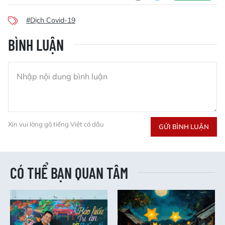
#Dịch Covid-19
BÌNH LUẬN
Xin vui lòng gõ tiếng Việt có dấu
GỬI BÌNH LUẬN
CÓ THỂ BẠN QUAN TÂM