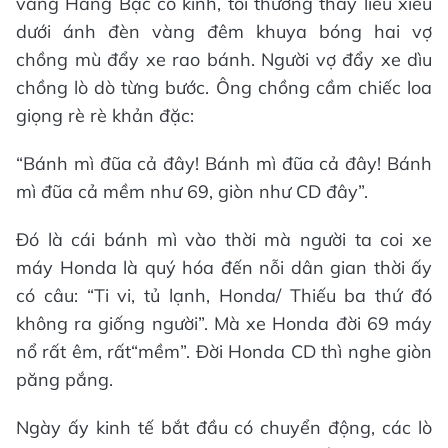
vắng Hàng Bạc cổ kính, tôi thường thấy liêu xiêu
dưới ánh đèn vàng đêm khuya bóng hai vợ
chồng mù đẩy xe rao bánh. Người vợ đẩy xe dìu
chồng lò dò từng bước. Ông chồng cầm chiếc loa
giọng rè rè khản đặc:
“Bánh mì đũa cả đây! Bánh mì đũa cả đây! Bánh
mì đũa cả mềm như 69, giòn như CD đây”.
Đó là cái bánh mì vào thời mà người ta coi xe
máy Honda là quý hóa đến nỗi dân gian thời ấy
có câu: “Ti vi, tủ lạnh, Honda/ Thiếu ba thứ đó
không ra giống người”. Mà xe Honda đời 69 máy
nổ rất êm, rất“mềm”. Đời Honda CD thì nghe giòn
păng pắng.
Ngày ấy kinh tế bắt đầu có chuyển động, các lò