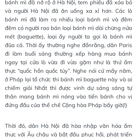
bánh mì đã nở rộ ở Hà Nội, tem phiếu đã xóa bỏ
và người Hà Nội đã ăn uống xa xỉ hơn. Các lò
bánh mì đã làm ra nhiều loại bánh mì và đêm
đêm có người rao bán loại bánh mì dài chừng nửa
mét (baguette), loại ấy người ta gọi là bánh mì
đũa cả. Thời ấy thường nghe đồnrằng, dân Paris
đi làm buổi sáng thường xếp hàng mua bánh
ngay tại cửa lò vừa đi vừa gặm như là thứ ẩm
thực “quốc hồn quốc túy”. Nghe nói cứ mấy năm,
ở Pháp lại tổ chức thi bánh mì baguette này và ai
chiếm giải Nhất thì được vinh dự sáng sáng tự
thân mang bánh mì nóng vào tiến bánh cho vị
đứng đầu của thể chế Cộng hòa Pháp bấy giờ(!)
Thời đó, dân Hà Nội đã hòa nhập văn hóa ẩm
thực với Âu châu và bắt đầu phục hồi, phát triển