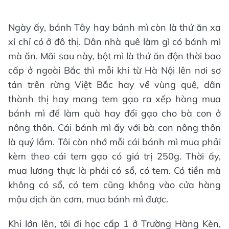
Ngày ấy, bánh Tây hay bánh mì còn là thứ ăn xa
xỉ chỉ có ở đô thị. Dân nhà quê làm gì có bánh mì
mà ăn. Mãi sau này, bột mì là thứ ăn độn thời bao
cấp ở ngoài Bắc thì mỗi khi từ Hà Nội lên nơi sơ
tán trên rừng Việt Bắc hay về vùng quê, dân
thành thị hay mang tem gạo ra xếp hàng mua
bánh mì để làm quà hay đổi gạo cho bà con ở
nông thôn. Cái bánh mì ấy với bà con nông thôn
là quý lắm. Tôi còn nhớ mỗi cái bánh mì mua phải
kèm theo cái tem gạo có giá trị 250g. Thời ấy,
mua lương thực là phải có sổ, có tem. Có tiền mà
không có sổ, có tem cũng không vào cửa hàng
mậu dịch ăn cơm, mua bánh mì được.
Khi lớn lên, tôi đi học cấp 1 ở Trường Hàng Kèn,