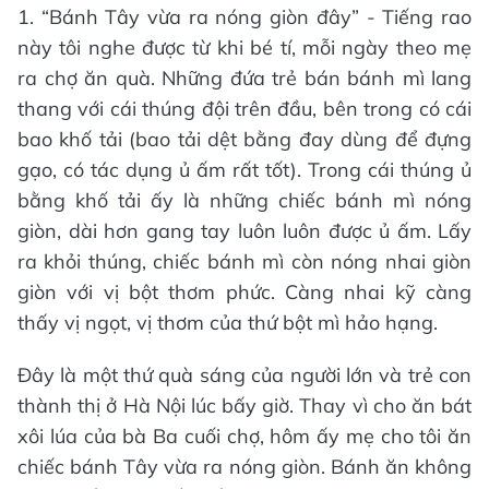
1. “Bánh Tây vừa ra nóng giòn đây” - Tiếng rao
này tôi nghe được từ khi bé tí, mỗi ngày theo mẹ
ra chợ ăn quà. Những đứa trẻ bán bánh mì lang
thang với cái thúng đội trên đầu, bên trong có cái
bao khố tải (bao tải dệt bằng đay dùng để đựng
gạo, có tác dụng ủ ấm rất tốt). Trong cái thúng ủ
bằng khố tải ấy là những chiếc bánh mì nóng
giòn, dài hơn gang tay luôn luôn được ủ ấm. Lấy
ra khỏi thúng, chiếc bánh mì còn nóng nhai giòn
giòn với vị bột thơm phức. Càng nhai kỹ càng
thấy vị ngọt, vị thơm của thứ bột mì hảo hạng.
Đây là một thứ quà sáng của người lớn và trẻ con
thành thị ở Hà Nội lúc bấy giờ. Thay vì cho ăn bát
xôi lúa của bà Ba cuối chợ, hôm ấy mẹ cho tôi ăn
chiếc bánh Tây vừa ra nóng giòn. Bánh ăn không