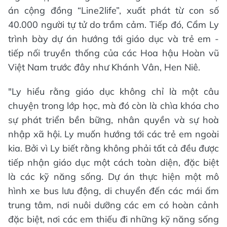
án cộng đồng “Line2life”, xuất phát từ con số
40.000 người tự tử do trầm cảm. Tiếp đó, Cẩm Ly
trình bày dự án hướng tới giáo dục và trẻ em -
tiếp nối truyền thống của các Hoa hậu Hoàn vũ
Việt Nam trước đây như Khánh Vân, Hen Niê.
"Ly hiểu rằng giáo dục không chỉ là một câu
chuyện trong lớp học, mà đó còn là chìa khóa cho
sự phát triển bền bững, nhân quyền và sự hoà
nhập xã hội. Ly muốn hướng tới các trẻ em ngoài
kia. Bởi vì Ly biết rằng không phải tất cả đều được
tiếp nhận giáo dục một cách toàn diện, đặc biệt
là các kỹ năng sống. Dự án thực hiện một mô
hình xe bus lưu động, di chuyển đến các mái ấm
trung tâm, nơi nuôi dưỡng các em có hoàn cảnh
đặc biệt, nơi các em thiếu đi những kỹ năng sống