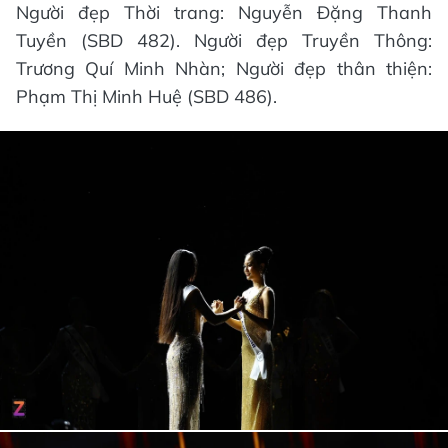
Người đẹp Thời trang: Nguyễn Đặng Thanh
Tuyền (SBD 482). Người đẹp Truyền Thông:
Trương Quí Minh Nhàn; Người đẹp thân thiện:
Phạm Thị Minh Huệ (SBD 486).