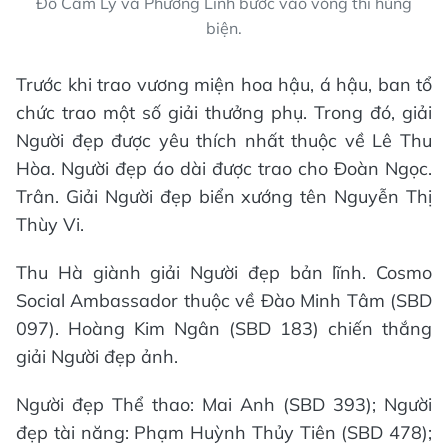
Đỗ Cẩm Ly và Phương Linh bước vào vòng thi hùng
biện.
Trước khi trao vương miện hoa hậu, á hậu, ban tổ
chức trao một số giải thưởng phụ. Trong đó, giải
Người đẹp được yêu thích nhất thuộc về Lê Thu
Hòa. Người đẹp áo dài được trao cho Đoàn Ngọc.
Trân. Giải Người đẹp biển xướng tên Nguyễn Thị
Thùy Vi.
Thu Hà giành giải Người đẹp bản lĩnh. Cosmo
Social Ambassador thuộc về Đào Minh Tâm (SBD
097). Hoàng Kim Ngân (SBD 183) chiến thắng
giải Người đẹp ảnh.
Người đẹp Thể thao: Mai Anh (SBD 393); Người
đẹp tài năng: Phạm Huỳnh Thủy Tiên (SBD 478);