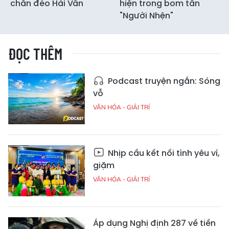
chân đèo Hải Vân
hiện trong bom tấn
"Người Nhện"
ĐỌC THÊM
Podcast truyện ngắn: Sóng
vỗ
VĂN HÓA - GIẢI TRÍ
Nhịp cầu kết nối tình yêu ví,
giặm
VĂN HÓA - GIẢI TRÍ
Áp dụng Nghị định 287 về tiền