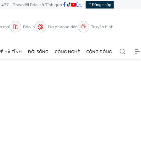
3.427
Theo dõi Báo Hà Tĩnh qua
Đăng nhập
in mới
Báo in
Đa phương tiện
Truyền hình
VỀ HÀ TĨNH
ĐỜI SỐNG
CÔNG NGHỆ
CỘNG ĐỒNG