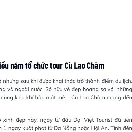
hiều năm tổ chức tour Cù Lao Chàm
hưng sau khi được khai thác trở thành điểm du lịch
ng và ngoài nước. Sở hữu vẻ đẹp hoang sơ với nhữn
ú cùng kiểu khí hậu mát mẻ,... Cù Lao Chàm mang đế
xinh đẹp này, ngay từ đầu Đại Việt Tourist đã tiê
m 1 ngày xuất phát từ Đà Nẵng hoặc Hội An. Tính đế