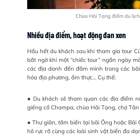
Chùa Hải Tạng điểm du lịch
Nhiều địa điểm, hoạt động đan xen
Hầu hết du khách sau khi tham gia tour Cù
bất ngờ khi một “chiếc tour” ngắn ngày mà
các địa danh đến đắm mình trong các bã
hóa địa phương, ẩm thực… Cụ thể:
● Du khách sẽ tham quan các địa điểm nổ
giếng cổ Champa, chùa Hải Tạng, chợ Tân H
● Thư giãn, tắm biển tại bãi Ông hoặc Bãi
hô rực rỡ cùng các loài sinh vật biển đa dạ