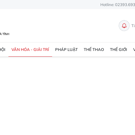
Hotline: 02393.69
T
HỘI
VĂN HÓA - GIẢI TRÍ
PHÁP LUẬT
THỂ THAO
THẾ GIỚI