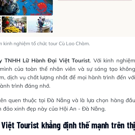
ăm kinh nghiệm tổ chức tour Cù Lao Chàm.
y TNHH Lữ Hành Đại Việt Tourist
. Với kinh nghiệ
 mình của toàn thể nhân viên và sự sáng tạo khôn
, dịch vụ chất lượng nhất để mọi hành trình đến vớ
ành trình đáng nhớ.
i tên quen thuộc tại Đà Nẵng và là lựa chọn hàng đầ
n đảo xinh đẹp này của Hội An - Đà Nẵng.
Việt Tourist khẳng định thế mạnh trên th