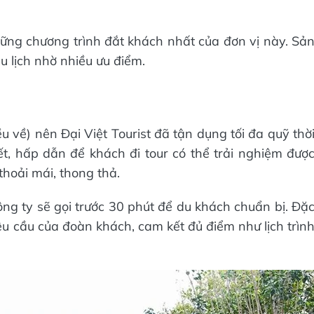
ững chương trình đắt khách nhất của đơn vị này. Sả
u lịch nhờ nhiều ưu điểm.
ều về) nên Đại Việt Tourist đã tận dụng tối đa quỹ thờ
iết, hấp dẫn để khách đi tour có thể trải nghiệm đượ
hoải mái, thong thả.
ông ty sẽ gọi trước 30 phút để du khách chuẩn bị. Đặ
 yêu cầu của đoàn khách, cam kết đủ điểm như lịch trìn