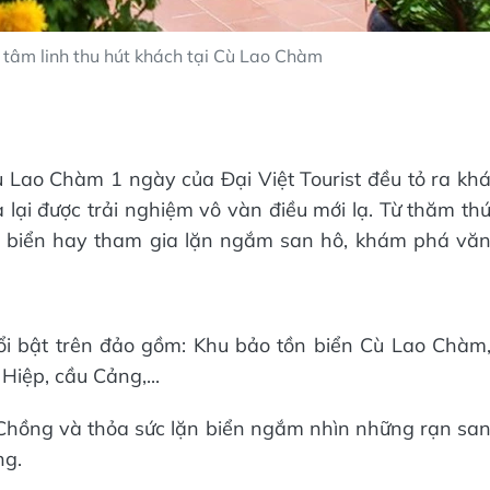
 tâm linh thu hút khách tại Cù Lao Chàm
 Lao Chàm 1 ngày của Đại Việt Tourist đều tỏ ra kh
 lại được trải nghiệm vô vàn điều mới lạ. Từ thăm th
i biển hay tham gia lặn ngắm san hô, khám phá vă
i bật trên đảo gồm: Khu bảo tồn biển Cù Lao Chàm
iệp, cầu Cảng,...
 Chồng và thỏa sức lặn biển ngắm nhìn những rạn sa
ng.