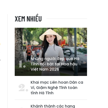
XEM NHIỀU
Những người đẹp quê Hà
ự
Tĩnh nổi bật tại Hoa hậu
m
Việt Nam 2026
Khai mạc Liên hoan Dân ca
Ví, Giặm Nghệ Tĩnh toàn
tỉnh Hà Tĩnh
Khánh thành các hạng