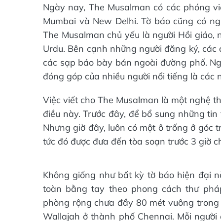
Ngày nay, The Musalman có các phóng viê
Mumbai và New Delhi. Tờ báo cũng có ng
The Musalman chủ yếu là người Hồi giáo, 
Urdu. Bên cạnh những người đăng ký, các 
các sạp báo bày bán ngoài đường phố. Ng
đóng góp của nhiều người nổi tiếng là các 
Việc viết cho The Musalman là một nghệ t
điều này. Trước đây, để bổ sung những tin t
Nhưng giờ đây, luôn có một ô trống ở góc t
tức đó được đưa đến tòa soạn trước 3 giờ ch
Không giống như bất kỳ tờ báo hiện đại 
toàn bằng tay theo phong cách thư pháp
phòng rộng chưa đầy 80 mét vuông trong 
Wallajah ở thành phố Chennai. Mỗi người 