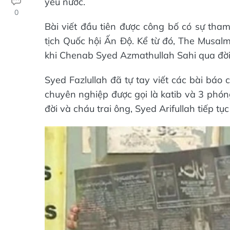
yêu nước.
0
Bài viết đầu tiên được công bố có sự tha
tịch Quốc hội Ấn Độ. Kể từ đó, The Musal
khi Chenab Syed Azmathullah Sahi qua đời, 
Syed Fazlullah đã tự tay viết các bài báo
chuyên nghiệp được gọi là katib và 3 phón
đời và cháu trai ông, Syed Arifullah tiếp tụ