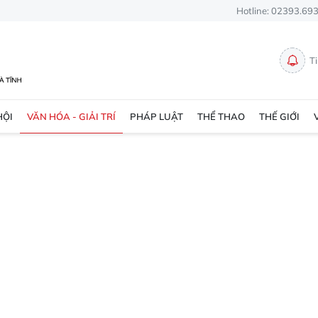
Hotline: 02393.69
T
HỘI
VĂN HÓA - GIẢI TRÍ
PHÁP LUẬT
THỂ THAO
THẾ GIỚI