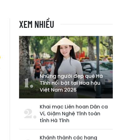
XEM NHIỀU
Những người đẹp quê Hà
i
Tĩnh nổi bật tại Hoa hậu
ó
Việt Nam 2026
Khai mạc Liên hoan Dân ca
Ví, Giặm Nghệ Tĩnh toàn
tỉnh Hà Tĩnh
Khánh thành các hạng