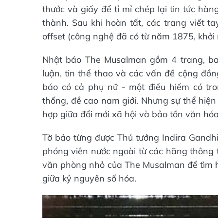
thước và giấy để tỉ mỉ chép lại tin tức h
thành. Sau khi hoàn tất, các trang viết 
offset (công nghệ đã có từ năm 1875, khởi
Nhật báo The Musalman gồm 4 trang, bao g
luận, tin thể thao và các vấn đề cộng đồn
báo có cả phụ nữ - một điều hiếm có t
thống, đề cao nam giới. Nhưng sự thể hiệ
hợp giữa đổi mới xã hội và bảo tồn văn hóa
Tờ báo từng được Thủ tướng Indira Gandhi
phóng viên nước ngoài từ các hãng thông 
văn phòng nhỏ của The Musalman để tìm hiểu
giữa kỷ nguyên số hóa.