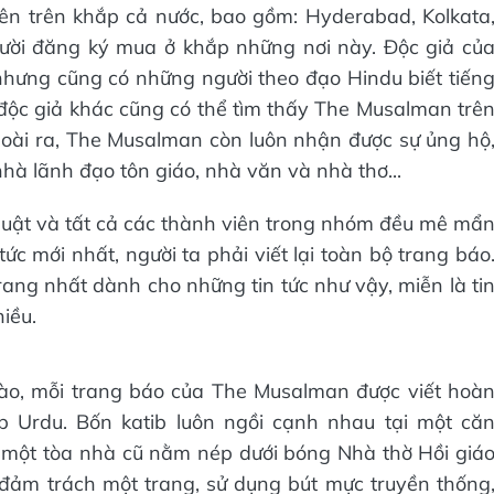
n trên khắp cả nước, bao gồm: Hyderabad, Kolkata
ười đăng ký mua ở khắp những nơi này. Độc giả củ
nhưng cũng có những người theo đạo Hindu biết tiến
độc giả khác cũng có thể tìm thấy The Musalman trê
oài ra, The Musalman còn luôn nhận được sự ủng hộ
nhà lãnh đạo tôn giáo, nhà văn và nhà thơ...
huật và tất cả các thành viên trong nhóm đều mê mẩ
ức mới nhất, người ta phải viết lại toàn bộ trang báo
rang nhất dành cho những tin tức như vậy, miễn là ti
iều.
nào, mỗi trang báo của The Musalman được viết hoà
 Urdu. Bốn katib luôn ngồi cạnh nhau tại một că
một tòa nhà cũ nằm nép dưới bóng Nhà thờ Hồi giá
đảm trách một trang, sử dụng bút mực truyền thống