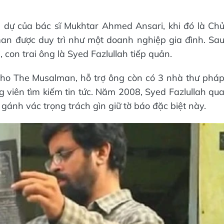
m dự của bác sĩ Mukhtar Ahmed Ansari, khi đó là Ch
man được duy trì như một doanh nghiệp gia đình. Sa
con trai ông là Syed Fazlullah tiếp quản.
 cho The Musalman, hỗ trợ ông còn có 3 nhà thư phá
g viên tìm kiếm tin tức. Năm 2008, Syed Fazlullah qu
c gánh vác trọng trách gìn giữ tờ báo đặc biệt này.