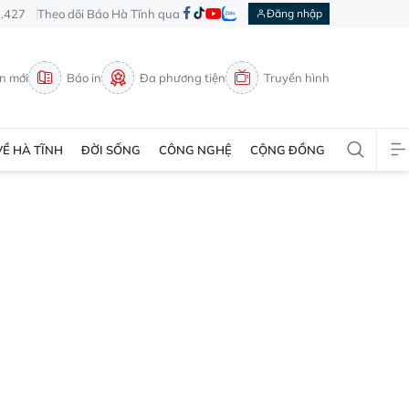
3.427
Theo dõi Báo Hà Tĩnh qua
Đăng nhập
in mới
Báo in
Đa phương tiện
Truyền hình
VỀ HÀ TĨNH
ĐỜI SỐNG
CÔNG NGHỆ
CỘNG ĐỒNG