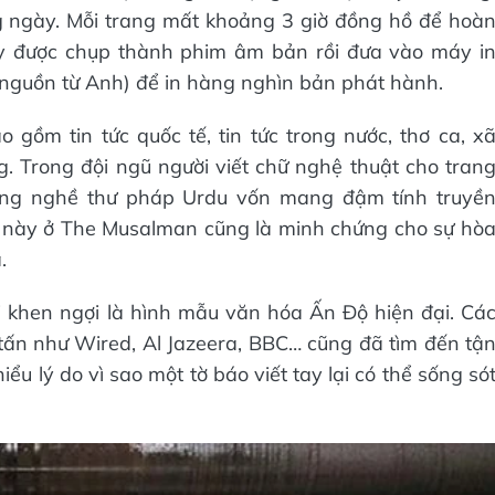
àng ngày. Mỗi trang mất khoảng 3 giờ đồng hồ để hoà
tay được chụp thành phim âm bản rồi đưa vào máy i
 nguồn từ Anh) để in hàng nghìn bản phát hành.
ồm tin tức quốc tế, tin tức trong nước, thơ ca, x
g. Trong đội ngũ người viết chữ nghệ thuật cho tran
rong nghề thư pháp Urdu vốn mang đậm tính truyề
n này ở The Musalman cũng là minh chứng cho sự hò
.
 khen ngợi là hình mẫu văn hóa Ấn Độ hiện đại. Cá
tấn như Wired, Al Jazeera, BBC… cũng đã tìm đến tậ
 lý do vì sao một tờ báo viết tay lại có thể sống só