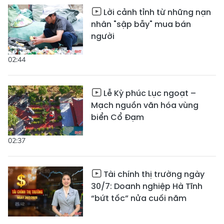
Lời cảnh tỉnh từ những nạn
nhân "sập bẫy" mua bán
người
02:44
Lễ Kỳ phúc Lục ngoạt –
Mạch nguồn văn hóa vùng
biển Cổ Đạm
02:37
Tài chính thị trường ngày
30/7: Doanh nghiệp Hà Tĩnh
“bứt tốc” nửa cuối năm