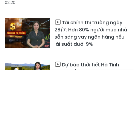
02:20
Tài chính thị trường ngày
28/7: Hơn 80% người mua nhà
sẵn sàng vay ngân hàng nếu
lãi suất dưới 9%
Dự báo thời tiết Hà Tĩnh
ngày 28/7: Có mưa rào và
dông
Tin mới
Emagazine
Truyền hình
Podcast
04:23
Hoàn thiện các đề án lớn
để mở rộng và phát triển Khu
kinh tế Vũng Áng