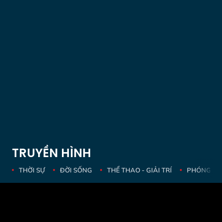
TRUYỀN HÌNH
THỜI SỰ
ĐỜI SỐNG
THỂ THAO - GIẢI TRÍ
PHÓNG SỰ 