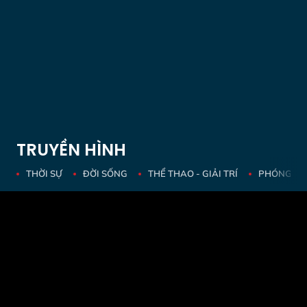
TRUYỀN HÌNH
THỜI SỰ
ĐỜI SỐNG
THỂ THAO - GIẢI TRÍ
PHÓNG SỰ 