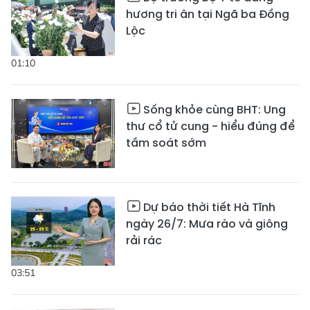
hương tri ân tại Ngã ba Đồng
Lộc
01:10
Sống khỏe cùng BHT: Ung
thư cổ tử cung - hiểu đúng để
tầm soát sớm
Dự báo thời tiết Hà Tĩnh
ngày 26/7: Mưa rào và giông
rải rác
03:51