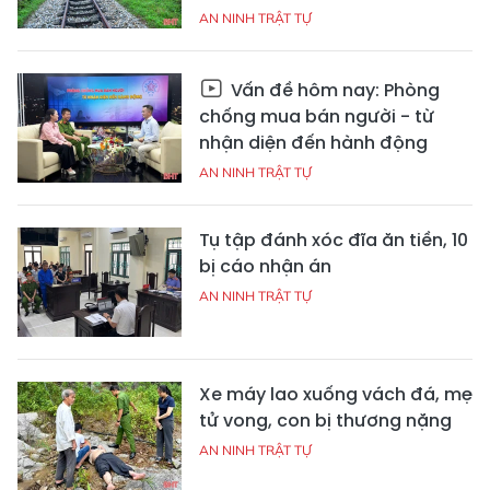
AN NINH TRẬT TỰ
Vấn đề hôm nay: Phòng
chống mua bán người - từ
nhận diện đến hành động
AN NINH TRẬT TỰ
Tụ tập đánh xóc đĩa ăn tiền, 10
bị cáo nhận án
AN NINH TRẬT TỰ
Xe máy lao xuống vách đá, mẹ
tử vong, con bị thương nặng
AN NINH TRẬT TỰ