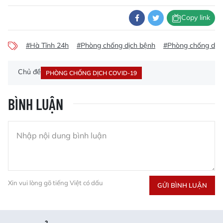
Copy link
#Hà Tĩnh 24h
#Phòng chống dịch bệnh
#Phòng chống dịc
Chủ đề
PHÒNG CHỐNG DỊCH COVID-19
BÌNH LUẬN
Xin vui lòng gõ tiếng Việt có dấu
GỬI BÌNH LUẬN