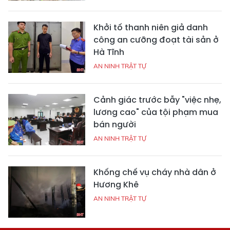
Khởi tố thanh niên giả danh
công an cưỡng đoạt tài sản ở
Hà Tĩnh
AN NINH TRẬT TỰ
Cảnh giác trước bẫy "việc nhẹ,
lương cao" của tội phạm mua
bán người
AN NINH TRẬT TỰ
Khống chế vụ cháy nhà dân ở
Hương Khê
AN NINH TRẬT TỰ