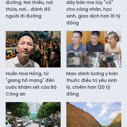
đường: Nơi thiếu, nơi
dây bán ma túy "cỏ"
thừa, nơi... đánh đố
cho công nhân, học
người đi đường
sinh, giao dịch hơn 10 tỷ
đồng
Huấn Hoa Hồng, từ
Mạo danh lương y bán
"giang hồ mạng" đến
thuốc điều trị yếu sinh
cuộc khám xét của Bộ
lý, chiếm hơn 120 tỷ
Công an
đồng