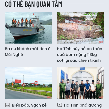
CÓ THỂ BẠN QUAN TÂM
Ba du khách mất tích ở
Hà Tĩnh hủy nổ an toàn
Mũi Nghê
quả bom nặng 113kg
sót lại sau chiến tranh
Biển báo, vạch kẻ
Hà Tĩnh phá đường