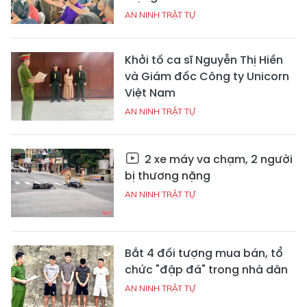
AN NINH TRẬT TỰ
Khởi tố ca sĩ Nguyễn Thị Hiền
và Giám đốc Công ty Unicorn
Việt Nam
AN NINH TRẬT TỰ
2 xe máy va chạm, 2 người
bị thương nặng
AN NINH TRẬT TỰ
Bắt 4 đối tượng mua bán, tổ
chức "đập đá" trong nhà dân
AN NINH TRẬT TỰ