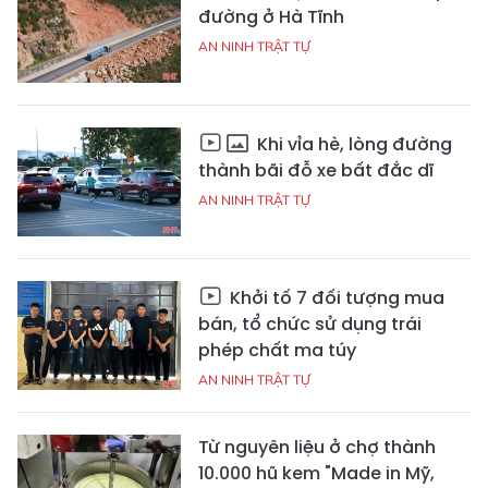
đường ở Hà Tĩnh
AN NINH TRẬT TỰ
Khi vỉa hè, lòng đường
thành bãi đỗ xe bất đắc dĩ
AN NINH TRẬT TỰ
Khởi tố 7 đối tượng mua
bán, tổ chức sử dụng trái
phép chất ma túy
AN NINH TRẬT TỰ
Từ nguyên liệu ở chợ thành
10.000 hũ kem "Made in Mỹ,