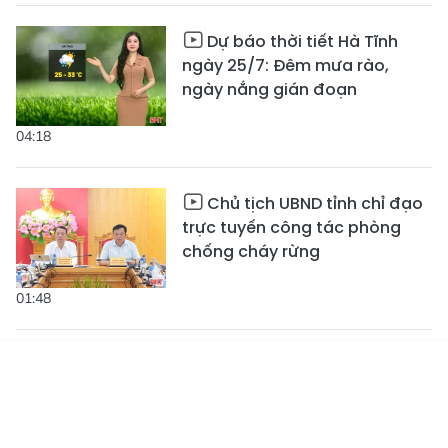
Dự báo thời tiết Hà Tĩnh
ngày 25/7: Đêm mưa rào,
ngày nắng gián đoạn
04:18
Chủ tịch UBND tỉnh chỉ đạo
trực tuyến công tác phòng
chống cháy rừng
01:48
Chiến thắng Đồng Lộc - từ
"tọa độ lửa" đến miền xanh
Tin mới
Emagazine
Truyền hình
Podcast
hòa bình