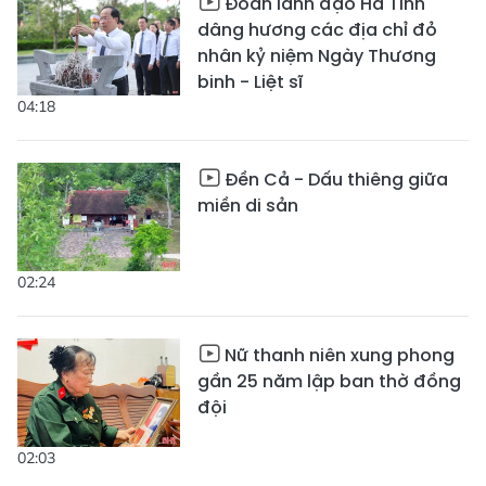
Đoàn lãnh đạo Hà Tĩnh
dâng hương các địa chỉ đỏ
nhân kỷ niệm Ngày Thương
binh - Liệt sĩ
04:18
Đền Cả - Dấu thiêng giữa
miền di sản
02:24
Nữ thanh niên xung phong
gần 25 năm lập ban thờ đồng
đội
02:03