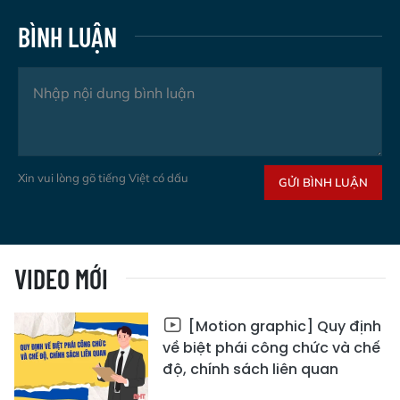
BÌNH LUẬN
Xin vui lòng gõ tiếng Việt có dấu
GỬI BÌNH LUẬN
VIDEO MỚI
[Motion graphic] Quy định
về biệt phái công chức và chế
độ, chính sách liên quan