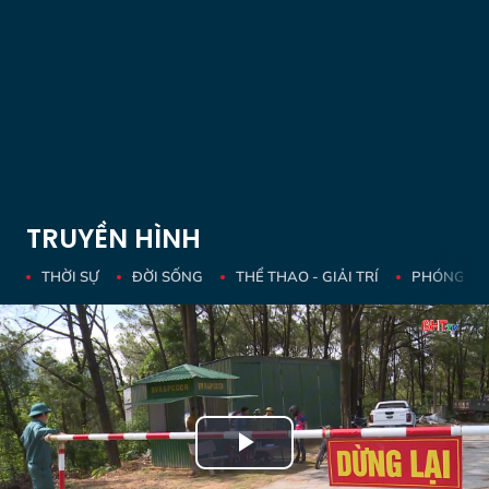
TRUYỀN HÌNH
THỜI SỰ
ĐỜI SỐNG
THỂ THAO - GIẢI TRÍ
PHÓNG SỰ 
Play