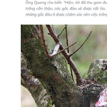
Ông Quang cho biết:
"Hiện, tôi đã thu gom đ
trồng cẩn thận, các gốc đào sẽ được cắt tỉa,
những gốc đào ít được chăm sóc nên việc trồng