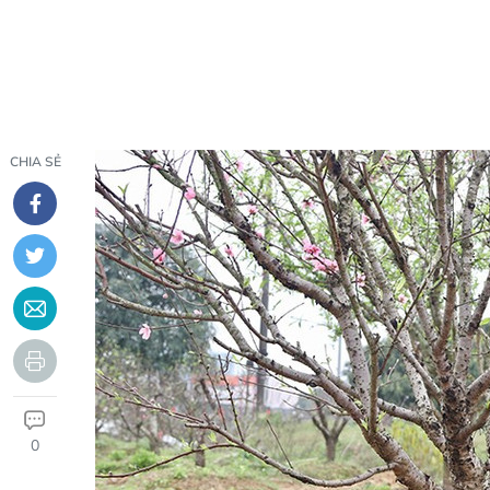
CHIA SẺ
0