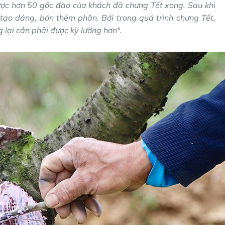
ược hơn 50 gốc đào của khách đã chưng Tết xong. Sau khi
 tạo dáng, bón thêm phân. Bởi trong quá trình chưng Tết,
 lại cần phải được kỹ lưỡng hơn".