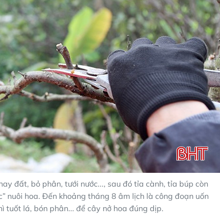
ay đất, bỏ phân, tưới nước..., sau đó tỉa cành, tỉa búp còn
ức” nuôi hoa. Đến khoảng tháng 8 âm lịch là công đoạn uốn
ì tuốt lá, bón phân... để cây nở hoa đúng dịp.