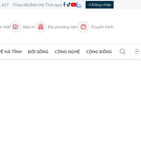
3.427
Theo dõi Báo Hà Tĩnh qua
Đăng nhập
in mới
Báo in
Đa phương tiện
Truyền hình
VỀ HÀ TĨNH
ĐỜI SỐNG
CÔNG NGHỆ
CỘNG ĐỒNG