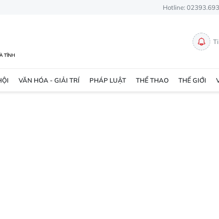
Hotline: 02393.69
T
HỘI
VĂN HÓA - GIẢI TRÍ
PHÁP LUẬT
THỂ THAO
THẾ GIỚI