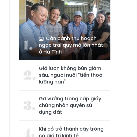
Cận cảnh thu hoạch
ngọc trai quy mô lớn nhất
ở Hà Tĩnh
Giá lươn không bùn giảm
sâu, người nuôi "tiến thoái
lưỡng nan"
Gỡ vướng trong cấp giấy
chứng nhận quyền sử
dụng đất
Khi cỏ trở thành cây trồng
có giá trị kinh tế