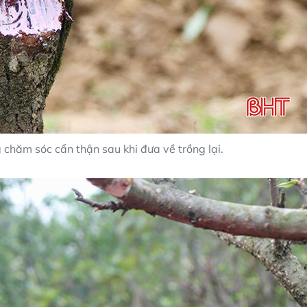
hăm sóc cẩn thận sau khi đưa về trồng lại.