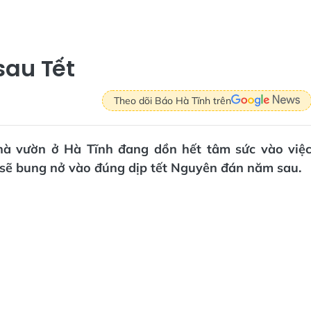
sau Tết
Theo dõi Báo Hà Tĩnh trên
nhà vườn ở Hà Tĩnh đang dồn hết tâm sức vào việ
sẽ bung nở vào đúng dịp tết Nguyên đán năm sau.