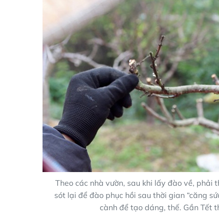
Theo các nhà vườn, sau khi lấy đào về, phải th
sót lại để đào phục hồi sau thời gian “căng s
cành để tạo dáng, thế. Gần Tết th