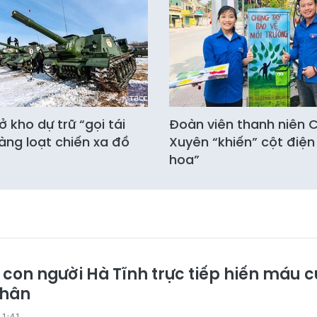
 kho dự trữ “gọi tái
Đoàn viên thanh niên
àng loạt chiến xa đồ
Xuyên “khiến” cột điện
hoa”
 con người Hà Tĩnh trực tiếp hiến máu 
nhân
11:41