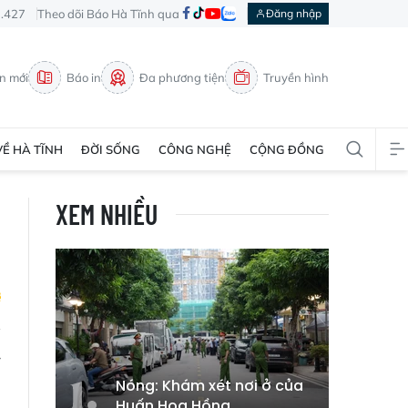
3.427
Theo dõi Báo Hà Tĩnh qua
Đăng nhập
in mới
Báo in
Đa phương tiện
Truyền hình
VỀ HÀ TĨNH
ĐỜI SỐNG
CÔNG NGHỆ
CỘNG ĐỒNG
XEM NHIỀU
y
n
Nóng: Khám xét nơi ở của
Huấn Hoa Hồng