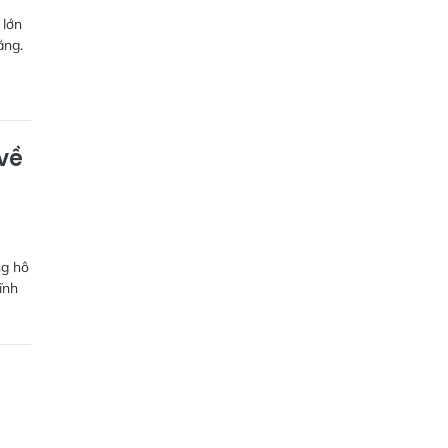
 lớn
ăng.
về
ng hô
ĩnh