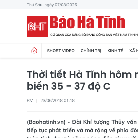
Thứ Sáu, ngày 07/08/2026
SHORT VIDEO
CHÍNH TRỊ
KINH TẾ
XÃ 
Thời tiết Hà Tĩnh hôm
biến 35 - 37 độ C
P.V
23/06/2018 01:18
(Baohatinh.vn) - Đài Khí tượng Thủy văn
tiếp tục phát triển và mở rộng về phía 