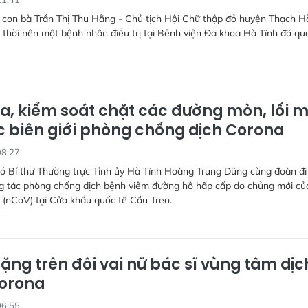
 con bà Trần Thị Thu Hằng - Chủ tịch Hội Chữ thập đỏ huyện Thạch H
 thời nên một bệnh nhân điều trị tại Bênh viện Đa khoa Hà Tĩnh đã qu
ra, kiểm soát chặt các đường mòn, lối 
c biên giới phòng chống dịch Corona
08:27
hó Bí thư Thường trực Tỉnh ủy Hà Tĩnh Hoàng Trung Dũng cùng đoàn đi
ng tác phòng chống dịch bệnh viêm đường hô hấp cấp do chủng mới củ
 (nCoV) tại Cửa khẩu quốc tế Cầu Treo.
ặng trên đôi vai nữ bác sĩ vùng tâm dịc
Corona
06:55