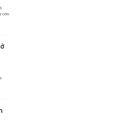
à
a cơn
mở
a
h