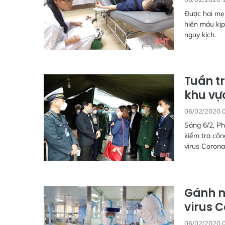
Được hai mẹ
hiến máu kịp
nguy kịch.
Tuần t
khu vự
06/02/2020 
Sáng 6/2, P
kiểm tra cô
virus Corona
Gánh n
virus 
06/02/2020 