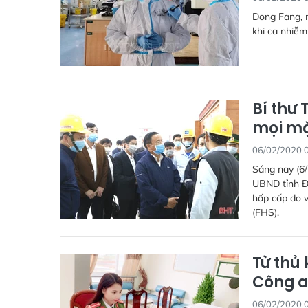
Dong Fang, m
khi ca nhiễm
Bí thư
mọi mặ
06/02/2020 
Sáng nay (6/
UBND tỉnh Đ
hấp cấp do 
(FHS).
Từ thủ
Công a
06/02/2020 