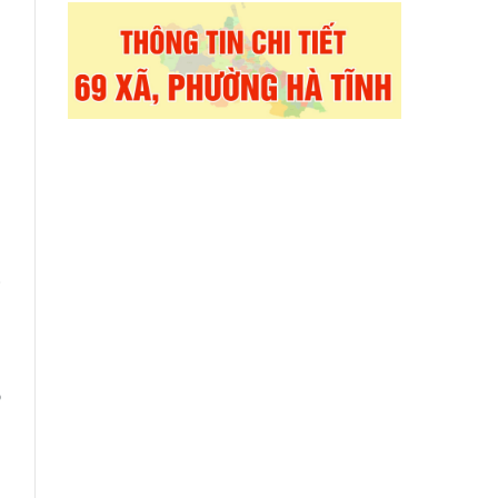
p
6
a
i
o
ề