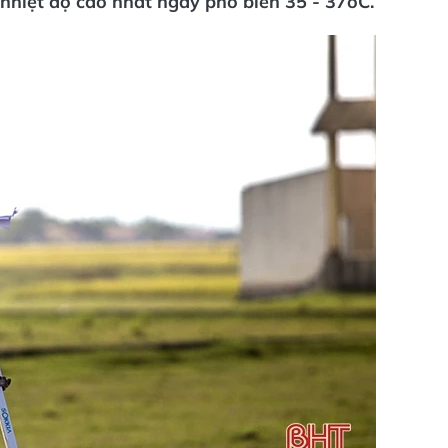
 nhiệt độ cao nhất ngày phổ biến 35 - 37oC.