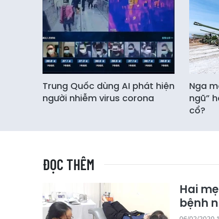
Trung Quốc dùng AI phát hiện
Nga mở
người nhiễm virus corona
ngũ” h
cổ?
ĐỌC THÊM
Hai mẹ
bệnh 
06/02/2020 