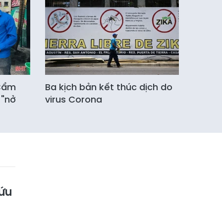
 Cẩm
Ba kịch bản kết thúc dịch do
 "nở
virus Corona
cứu