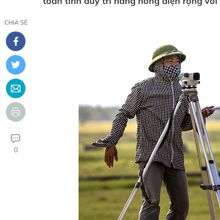
toàn tỉnh duy trì nắng nóng diện rộng với
CHIA SẺ
0