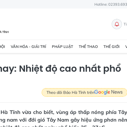
Hotline: 02393.69
T
HỘI
VĂN HÓA - GIẢI TRÍ
PHÁP LUẬT
THỂ THAO
THẾ GIỚI
 nay: Nhiệt độ cao nhất phổ
Theo dõi Báo Hà Tĩnh trên
 Hà Tĩnh vừa cho biết, vùng áp thấp nóng phía Tâ
đông nam với đới gió Tây Nam gây hiệu ứng phơn nê