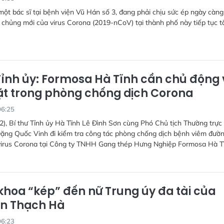
ột bác sĩ tại bệnh viện Vũ Hán số 3, đang phải chịu sức ép ngày càng
 chủng mới của virus Corona (2019-nCoV) tại thành phố này tiếp tục t
 Tỉnh ủy: Formosa Hà Tĩnh cần chủ động 
t trong phòng chống dịch Corona
06:25
2), Bí thư Tỉnh ủy Hà Tĩnh Lê Đình Sơn cùng Phó Chủ tịch Thường trực
ặng Quốc Vinh đi kiểm tra công tác phòng chống dịch bệnh viêm đườ
virus Corona tại Công ty TNHH Gang thép Hưng Nghiệp Formosa Hà T
 khoa “kép” đến nữ Trung úy đa tài của
n Thạch Hà
06:23