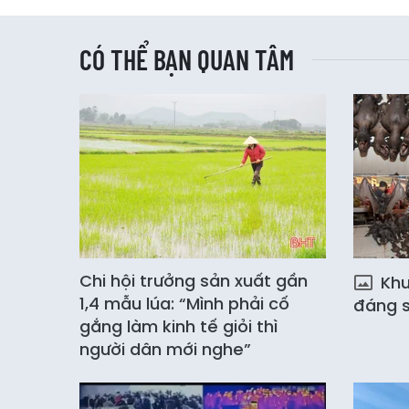
CÓ THỂ BẠN QUAN TÂM
Chi hội trưởng sản xuất gần
Khu 
1,4 mẫu lúa: “Mình phải cố
đáng s
gắng làm kinh tế giỏi thì
người dân mới nghe”