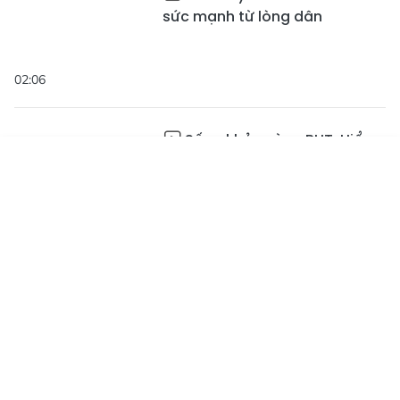
sức mạnh từ lòng dân
02:06
Sống khỏe cùng BHT: Hiểu
đúng về virus Adeno để bảo
Tin mới
Emagazine
vệ trẻ nhỏ
Truyền hình
Podcast
Hà Tĩnh siết chặt công tác
phòng, chống dịch cúm gia
cầm H5N1
02:30