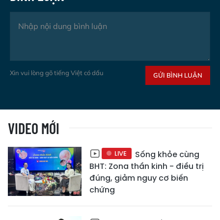
Xin vui lòng gõ tiếng Việt có dấu
GỬI BÌNH LUẬN
VIDEO MỚI
LIVE
Sống khỏe cùng
BHT: Zona thần kinh - điều trị
đúng, giảm nguy cơ biến
chứng