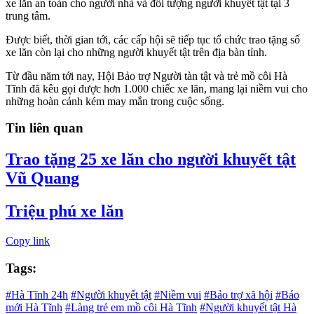
xe lăn an toàn cho người nhà và đối tượng người khuyết tật tại 3
trung tâm.
Được biết, thời gian tới, các cấp hội sẽ tiếp tục tổ chức trao tặng số
xe lăn còn lại cho những người khuyết tật trên địa bàn tỉnh.
Từ đầu năm tới nay, Hội Bảo trợ Người tàn tật và trẻ mồ côi Hà
Tĩnh đã kêu gọi được hơn 1.000 chiếc xe lăn, mang lại niềm vui cho
những hoàn cảnh kém may mắn trong cuộc sống.
Tin liên quan
Trao tặng 25 xe lăn cho người khuyết tật
Vũ Quang
Triệu phú xe lăn
Copy link
Tags:
#Hà Tĩnh 24h
#Người khuyết tật
#Niềm vui
#Bảo trợ xã hội
#Báo
mới Hà Tĩnh
#Làng trẻ em mồ côi Hà Tĩnh
#Người khuyết tật Hà