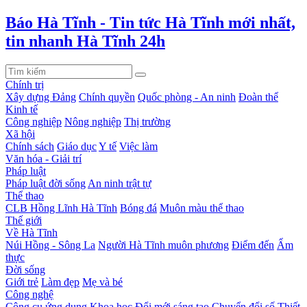
Báo Hà Tĩnh - Tin tức Hà Tĩnh mới nhất,
tin nhanh Hà Tĩnh 24h
Chính trị
Xây dựng Đảng
Chính quyền
Quốc phòng - An ninh
Đoàn thể
Kinh tế
Công nghiệp
Nông nghiệp
Thị trường
Xã hội
Chính sách
Giáo dục
Y tế
Việc làm
Văn hóa - Giải trí
Pháp luật
Pháp luật đời sống
An ninh trật tự
Thể thao
CLB Hồng Lĩnh Hà Tĩnh
Bóng đá
Muôn màu thể thao
Thế giới
Về Hà Tĩnh
Núi Hồng - Sông La
Người Hà Tĩnh muôn phương
Điểm đến
Ẩm
thực
Đời sống
Giới trẻ
Làm đẹp
Mẹ và bé
Công nghệ
Công cụ ứng dụng
Khoa học
Đổi mới sáng tạo
Chuyển đổi số
Thiết