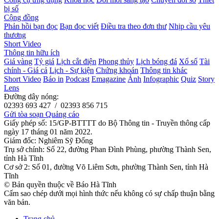
bị số
Cộng đồng
Phản hồi bạn đọc
Bạn đọc viết
Điều tra theo đơn thư
Nhịp cầu yêu
thương
Short Video
Thông tin hữu ích
Giá vàng
Tỷ giá
Lịch cắt điện
Phong thủy
Lịch bóng đá
Xổ số
Tài
chính - Giá cả
Lịch - Sự kiện
Chứng khoán
Thông tin khác
Short Video
Báo in
Podcast
Emagazine
Ảnh
Infographic
Quiz
Story
Lens
Đường dây nóng:
02393 693 427 / 02393 856 715
Gửi tòa soạn
Quảng cáo
Giấy phép số: 15/GP-BTTTT do Bộ Thông tin - Truyền thông cấp
ngày 17 tháng 01 năm 2022.
Giám đốc: Nghiêm Sỹ Đống
Trụ sở chính: Số 22, đường Phan Đình Phùng, phường Thành Sen,
tỉnh Hà Tĩnh
Cơ sở 2: Số 01, đường Võ Liêm Sơn, phường Thành Sen, tỉnh Hà
Tĩnh
© Bản quyền thuộc về Báo Hà Tĩnh
Cấm sao chép dưới mọi hình thức nếu không có sự chấp thuận bằng
văn bản.
Trang chủ