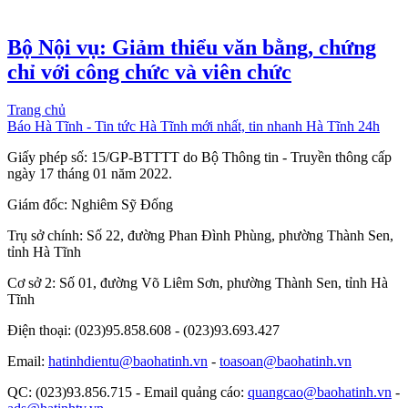
Bộ Nội vụ: Giảm thiểu văn bằng, chứng
chỉ với công chức và viên chức
Trang chủ
Báo Hà Tĩnh - Tin tức Hà Tĩnh mới nhất, tin nhanh Hà Tĩnh 24h
Giấy phép số: 15/GP-BTTTT do Bộ Thông tin - Truyền thông cấp
ngày 17 tháng 01 năm 2022.
Giám đốc: Nghiêm Sỹ Đống
Trụ sở chính: Số 22, đường Phan Đình Phùng, phường Thành Sen,
tỉnh Hà Tĩnh
Cơ sở 2: Số 01, đường Võ Liêm Sơn, phường Thành Sen, tỉnh Hà
Tĩnh
Điện thoại: (023)95.858.608 - (023)93.693.427
Email:
hatinhdientu@baohatinh.vn
-
toasoan@baohatinh.vn
QC: (023)93.856.715 - Email quảng cáo:
quangcao@baohatinh.vn
-