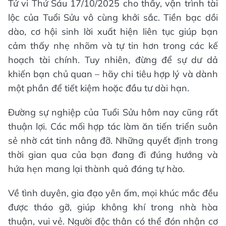
Tử vi Thứ Sáu 17/10/2025 cho thấy, vận trình tài
lộc của Tuổi Sửu vô cùng khởi sắc. Tiền bạc dồi
dào, cơ hội sinh lời xuất hiện liên tục giúp bạn
cảm thấy nhẹ nhõm và tự tin hơn trong các kế
hoạch tài chính. Tuy nhiên, đừng để sự dư dả
khiến bạn chủ quan – hãy chi tiêu hợp lý và dành
một phần để tiết kiệm hoặc đầu tư dài hạn.
Đường sự nghiệp của Tuổi Sửu hôm nay cũng rất
thuận lợi. Các mối hợp tác làm ăn tiến triển suôn
sẻ nhờ cát tinh nâng đỡ. Những quyết định trong
thời gian qua của bạn đang đi đúng hướng và
hứa hẹn mang lại thành quả đáng tự hào.
Về tình duyên, gia đạo yên ấm, mọi khúc mắc đều
được tháo gỡ, giúp không khí trong nhà hòa
thuận, vui vẻ. Người độc thân có thể đón nhận cơ