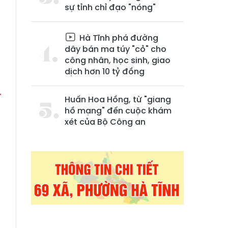
sự tỉnh chỉ đạo "nóng"
Hà Tĩnh phá đường
dây bán ma túy "cỏ" cho
công nhân, học sinh, giao
dịch hơn 10 tỷ đồng
ử
Huấn Hoa Hồng, từ "giang
hồ mạng" đến cuộc khám
xét của Bộ Công an
à
,
h