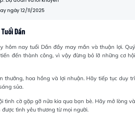
áp: Dự đoán và lời khuyên
nay ngày 12/11/2025
: Tuổi Dần
ày hôm nay tuổi Dần đầy may mắn và thuận lợi. Qu
tiến đến thành công, vì vậy đừng bỏ lỡ những cơ hộ
ản thưởng, hoa hồng và lợi nhuận. Hãy tiếp tục duy tr
 sáng sủa.
i tình cờ gặp gỡ nửa kia qua bạn bè. Hãy mở lòng v
 được tình yêu thương từ mọi người.