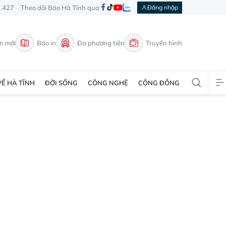
3.427
Theo dõi Báo Hà Tĩnh qua
Đăng nhập
in mới
Báo in
Đa phương tiện
Truyền hình
VỀ HÀ TĨNH
ĐỜI SỐNG
CÔNG NGHỆ
CỘNG ĐỒNG