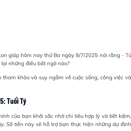
2 con giáp hôm nay thứ Ba ngày 8/7/2025 nói rằng -
T
lại những điều bất ngờ nào?
n tham khảo và suy ngẫm về cuộc sống, công việc v
5: Tuổi Tý
chính của bạn khởi sắc nhờ chi tiêu hợp lý và tiết kiệm
ũy. Số tiền này sẽ hỗ trợ bạn thực hiện những dự địn