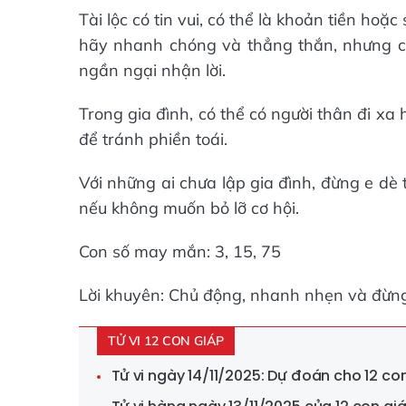
Tài lộc có tin vui, có thể là khoản tiền hoặc
hãy nhanh chóng và thẳng thắn, nhưng cũ
ngần ngại nhận lời.
Trong gia đình, có thể có người thân đi xa 
để tránh phiền toái.
Với những ai chưa lập gia đình, đừng e dè
nếu không muốn bỏ lỡ cơ hội.
Con số may mắn: 3, 15, 75
Lời khuyên: Chủ động, nhanh nhẹn và đừng 
TỬ VI 12 CON GIÁP
Tử vi ngày 14/11/2025: Dự đoán cho 12 c