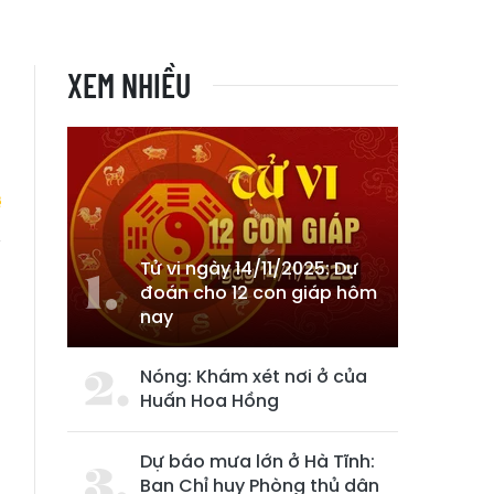
XEM NHIỀU
Tử vi ngày 14/11/2025: Dự
n
đoán cho 12 con giáp hôm
nay
Nóng: Khám xét nơi ở của
Huấn Hoa Hồng
Dự báo mưa lớn ở Hà Tĩnh:
Ban Chỉ huy Phòng thủ dân