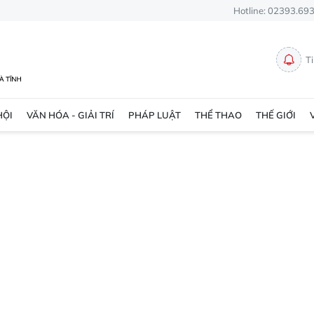
Hotline: 02393.69
T
HỘI
VĂN HÓA - GIẢI TRÍ
PHÁP LUẬT
THỂ THAO
THẾ GIỚI