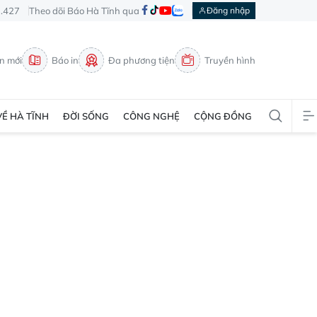
3.427
Theo dõi Báo Hà Tĩnh qua
Đăng nhập
in mới
Báo in
Đa phương tiện
Truyền hình
VỀ HÀ TĨNH
ĐỜI SỐNG
CÔNG NGHỆ
CỘNG ĐỒNG