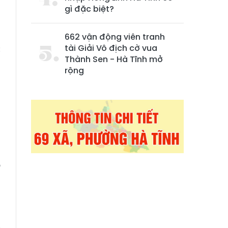
gì đặc biệt?
662 vận động viên tranh
tài Giải Vô địch cờ vua
c
Thành Sen - Hà Tĩnh mở
h
rộng
h
n
o
a
o