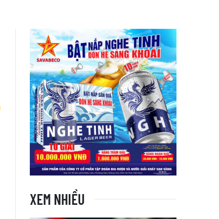
m
g
XEM NHIỀU