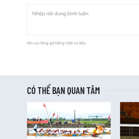
Xin vui lòng gõ tiếng Việt có dấu
CÓ THỂ BẠN QUAN TÂM