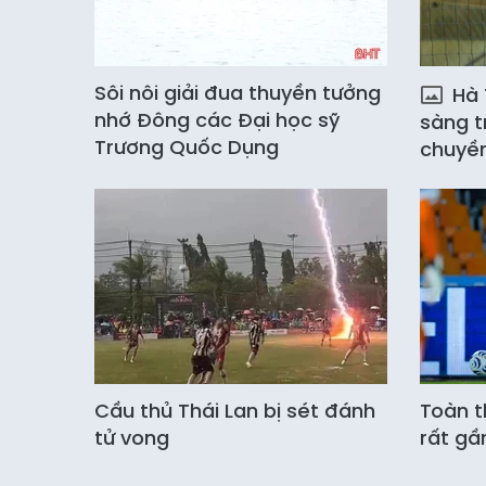
Sôi nôi giải đua thuyền tưởng
Hà 
nhớ Đông các Đại học sỹ
sàng t
Trương Quốc Dụng
chuyền
Cầu thủ Thái Lan bị sét đánh
Toàn t
tử vong
rất gầ