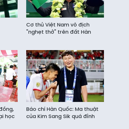
Cơ thủ Việt Nam vô địch
"nghẹt thở" trên đất Hàn
 đồng,
Báo chí Hàn Quốc: Ma thuật
ại học
của Kim Sang Sik quá đỉnh