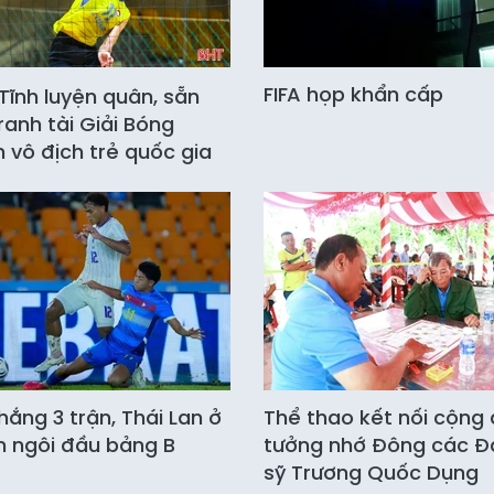
FIFA họp khẩn cấp
Tĩnh luyện quân, sẵn
ranh tài Giải Bóng
 vô địch trẻ quốc gia
hắng 3 trận, Thái Lan ở
Thể thao kết nối cộng
n ngôi đầu bảng B
tưởng nhớ Đông các Đ
sỹ Trương Quốc Dụng