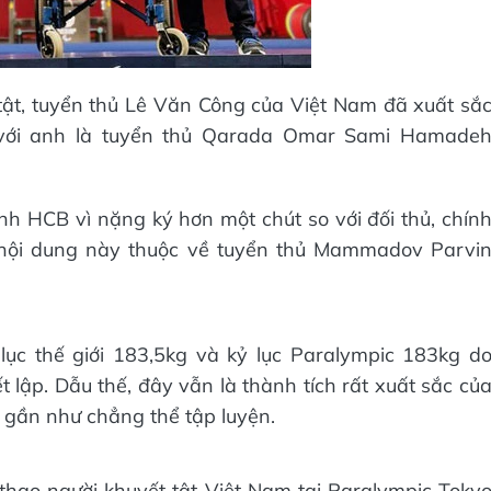
ật, tuyển thủ Lê Văn Công của Việt Nam đã xuất sắ
với anh là tuyển thủ Qarada Omar Sami Hamade
h HCB vì nặng ký hơn một chút so với đối thủ, chín
 nội dung này thuộc về tuyển thủ Mammadov Parvi
lục thế giới 183,5kg và kỷ lục Paralympic 183kg d
t lập. Dẫu thế, đây vẫn là thành tích rất xuất sắc củ
h gần như chẳng thể tập luyện.
thao người khuyết tật Việt Nam tại Paralympic Toky