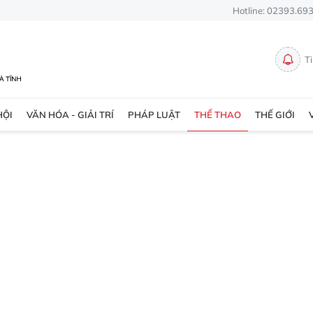
Hotline: 02393.69
T
HỘI
VĂN HÓA - GIẢI TRÍ
PHÁP LUẬT
THỂ THAO
THẾ GIỚI