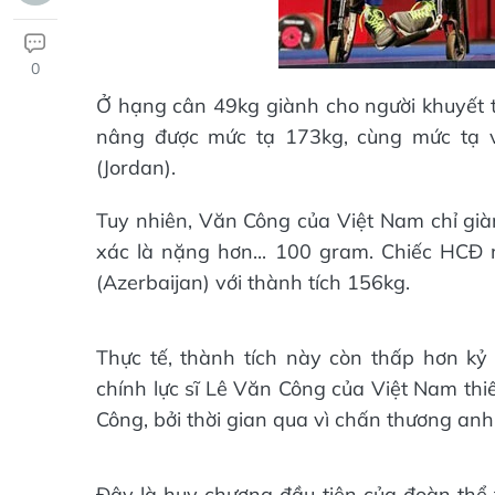
0
Ở hạng cân 49kg giành cho người khuyết t
nâng được mức tạ 173kg, cùng mức tạ 
(Jordan).
Tuy nhiên, Văn Công của Việt Nam chỉ giàn
xác là nặng hơn... 100 gram. Chiếc HCĐ
(Azerbaijan) với thành tích 156kg.
Thực tế, thành tích này còn thấp hơn kỷ 
chính lực sĩ Lê Văn Công của Việt Nam thiế
Công, bởi thời gian qua vì chấn thương an
Đây là huy chương đầu tiên của đoàn thể 