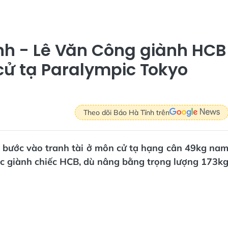
nh - Lê Văn Công giành HCB
ử tạ Paralympic Tokyo
Theo dõi Báo Hà Tĩnh trên
 bước vào tranh tài ở môn cử tạ hạng cân 49kg na
c giành chiếc HCB, dù nâng bằng trọng lượng 173k