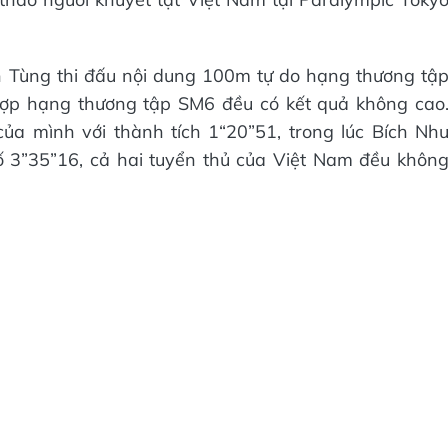
h Tùng thi đấu nội dung 100m tự do hạng thương tậ
hợp hạng thương tập SM6 đều có kết quả không cao
ủa mình với thành tích 1“20”51, trong lúc Bích Nh
số 3”35”16, cả hai tuyển thủ của Việt Nam đều khôn