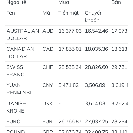
Ngoại tệ
Mua
Bán
Tên
Mã
Tiền mặt
Chuyển
khoản
AUSTRALIAN
AUD
16,377.03
16,542.46
17,073.1
DOLLAR
CANADIAN
CAD
17,855.01
18,035.36
18,613.9
DOLLAR
SWISS
CHF
28,538.34
28,826.60
29,751.4
FRANC
YUAN
CNY
3,471.82
3,506.89
3,619.40
RENMINBI
DANISH
DKK
-
3,614.03
3,752.43
KRONE
EURO
EUR
26,766.87
27,037.25
28,234.5
POUND
GBP
32,076.74
32,400.75
33,440.2