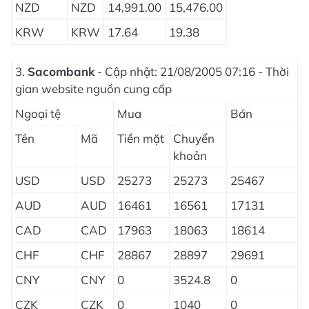
NZD
NZD
14,991.00
15,476.00
KRW
KRW
17.64
19.38
3.
Sacombank
- Cập nhật: 21/08/2005 07:16 - Thời
gian website nguồn cung cấp
Ngoại tệ
Mua
Bán
Tên
Mã
Tiền mặt
Chuyển
khoản
USD
USD
25273
25273
25467
AUD
AUD
16461
16561
17131
CAD
CAD
17963
18063
18614
CHF
CHF
28867
28897
29691
CNY
CNY
0
3524.8
0
CZK
CZK
0
1040
0