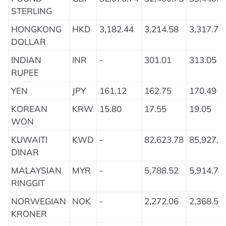
STERLING
HONGKONG
HKD
3,182.44
3,214.58
3,317.71
DOLLAR
INDIAN
INR
-
301.01
313.05
RUPEE
YEN
JPY
161.12
162.75
170.49
KOREAN
KRW
15.80
17.55
19.05
WON
KUWAITI
KWD
-
82,623.78
85,927.1
DINAR
MALAYSIAN
MYR
-
5,788.52
5,914.78
RINGGIT
NORWEGIAN
NOK
-
2,272.06
2,368.53
KRONER