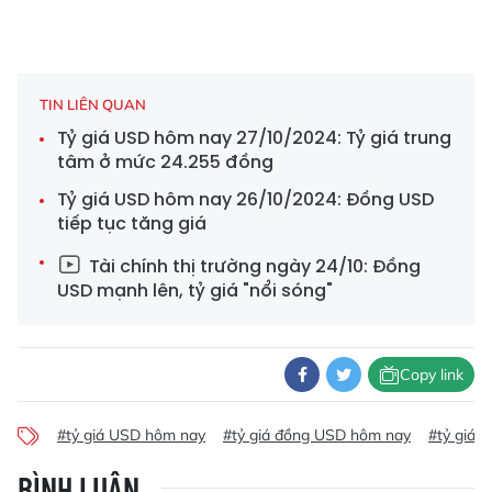
TIN LIÊN QUAN
Tỷ giá USD hôm nay 27/10/2024: Tỷ giá trung
tâm ở mức 24.255 đồng
Tỷ giá USD hôm nay 26/10/2024: Đồng USD
tiếp tục tăng giá
Tài chính thị trường ngày 24/10: Đồng
USD mạnh lên, tỷ giá "nổi sóng"
Copy link
#tỷ giá USD hôm nay
#tỷ giá đồng USD hôm nay
#tỷ giá 
BÌNH LUẬN