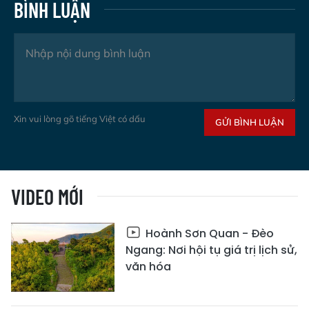
BÌNH LUẬN
Xin vui lòng gõ tiếng Việt có dấu
GỬI BÌNH LUẬN
VIDEO MỚI
Hoành Sơn Quan - Đèo
Ngang: Nơi hội tụ giá trị lịch sử,
văn hóa