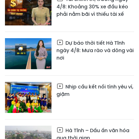
4/8: Khoảng 30% xe đầu kéo
phải nằm bãi vì thiếu tài xế
Dự báo thời tiết Hà Tĩnh
ngày 4/8: Mưa rào và dông vài
nơi
Nhịp cầu kết nối tình yêu ví,
giặm
Hà Tĩnh – Dấu ấn văn hóa
qua thời gian