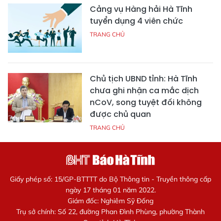
Cảng vụ Hàng hải Hà Tĩnh
tuyển dụng 4 viên chức
TRANG CHỦ
Chủ tịch UBND tỉnh: Hà Tĩnh
chưa ghi nhận ca mắc dịch
nCoV, song tuyệt đối không
được chủ quan
TRANG CHỦ
Giấy phép số: 15/GP-BTTTT do Bộ Thông tin - Truyền thông cấp
ngày 17 tháng 01 năm 2022.
Giám đốc: Nghiêm Sỹ Đống
Trụ sở chính: Số 22, đường Phan Đình Phùng, phường Thành