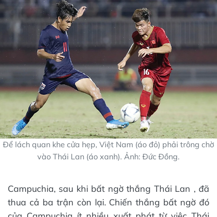
Để lách quan khe cửa hẹp, Việt Nam (áo đỏ) phải trông chờ
vào Thái Lan (áo xanh). Ảnh: Đức Đồng.
Campuchia, sau khi bất ngờ thắng Thái Lan , đã
thua cả ba trận còn lại. Chiến thắng bất ngờ đó
của Campuchia ít nhiều xuất phát từ việc Thái