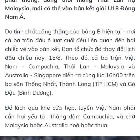
Malaysia, mới có thể vào bán kết giải U18 Đông
Nam Á.
Do tính chất căng thẳng của bảng B hiện tại - nơi
cả ba trận đấu ở lượt cuối đều liên quan đến hai
chiếc vé vào bán kết, Ban tổ chức đã thay đổi lịch
đấu chiều nay, 15/8. Theo đó, cả ba trận Việt
Nam - Campuchia, Thái Lan - Malaysia và
Australia - Singapore diễn ra cùng lúc 16h00 trên
ba sân Thống Nhất, Thành Long (TP HCM) và Gò
Đậu (Bình Dương).
Để lách qua khe cửa hẹp, tuyển Việt Nam phải
cần hai yếu tố : thắng đậm Campuchia, và chờ
Malaysia hoặc Australia hoà hoặc thua.