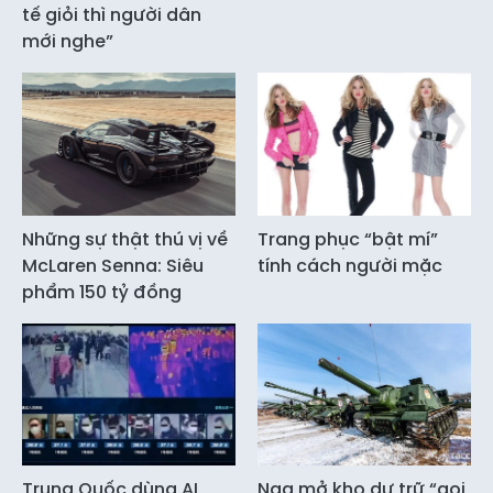
tế giỏi thì người dân
mới nghe”
Những sự thật thú vị về
Trang phục “bật mí”
McLaren Senna: Siêu
tính cách người mặc
phẩm 150 tỷ đồng
Trung Quốc dùng AI
Nga mở kho dự trữ “gọi