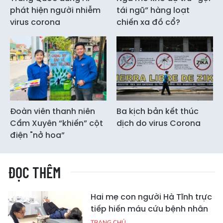
phát hiện người nhiễm
tái ngũ” hàng loạt
virus corona
chiến xa đồ cổ?
Đoàn viên thanh niên
Ba kịch bản kết thúc
Cẩm Xuyên “khiến” cột
dịch do virus Corona
điện "nở hoa”
ĐỌC THÊM
Hai mẹ con người Hà Tĩnh trực
tiếp hiến máu cứu bệnh nhân
TRANG CHỦ