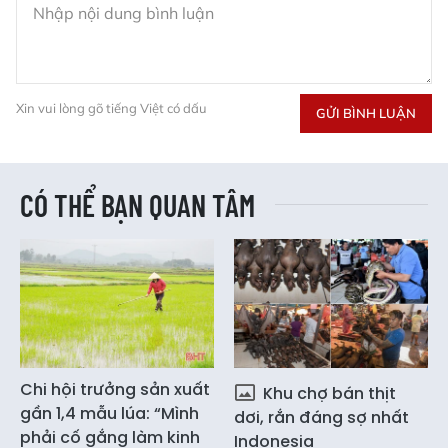
Xin vui lòng gõ tiếng Việt có dấu
GỬI BÌNH LUẬN
CÓ THỂ BẠN QUAN TÂM
Chi hội trưởng sản xuất
Khu chợ bán thịt
gần 1,4 mẫu lúa: “Mình
dơi, rắn đáng sợ nhất
phải cố gắng làm kinh
Indonesia