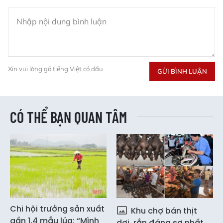
Xin vui lòng gõ tiếng Việt có dấu
GỬI BÌNH LUẬN
CÓ THỂ BẠN QUAN TÂM
Chi hội trưởng sản xuất
Khu chợ bán thịt
gần 1,4 mẫu lúa: “Mình
dơi, rắn đáng sợ nhất