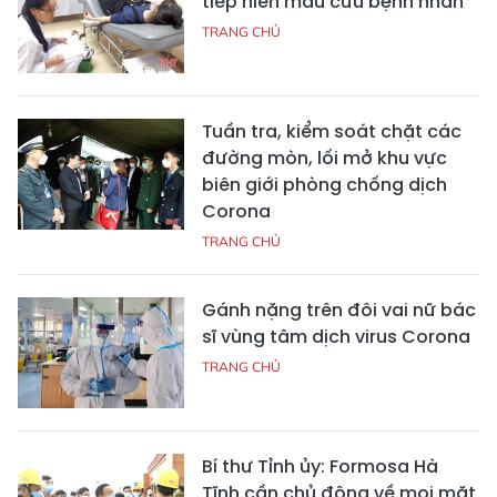
tiếp hiến máu cứu bệnh nhân
TRANG CHỦ
Tuần tra, kiểm soát chặt các
đường mòn, lối mở khu vực
biên giới phòng chống dịch
Corona
TRANG CHỦ
Gánh nặng trên đôi vai nữ bác
sĩ vùng tâm dịch virus Corona
TRANG CHỦ
Bí thư Tỉnh ủy: Formosa Hà
Tĩnh cần chủ động về mọi mặt