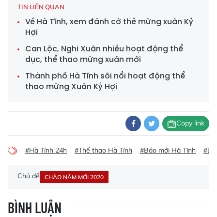
TIN LIÊN QUAN
Về Hà Tĩnh, xem đánh cờ thẻ mừng xuân Kỷ
Hợi
Can Lộc, Nghi Xuân nhiều hoạt động thể
dục, thể thao mừng xuân mới
Thành phố Hà Tĩnh sôi nổi hoạt động thể
thao mừng Xuân Kỷ Hợi
Copy link
#Hà Tĩnh 24h
#Thể thao Hà Tĩnh
#Báo mới Hà Tĩnh
#Lễ 
Chủ đề
CHÀO NĂM MỚI 2020
BÌNH LUẬN