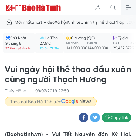
Mới nhất
Short Video
Xã hội
Kinh tế
Chính trị
Thể thao
Pháp luật
V
Chủ Nhật
Hà Tĩnh
Giá vàng (SJC)
Tỷ giá
9 tháng 8
27.5°C
Mua vào
Bán ra
EUR
USD
141,000,000
144,000,000
29,432.37
26,
27 tháng 6 Âm lịch
Độ ẩm 78.2%
Vui ngày hội thể thao đầu xuân
cùng người Thạch Hương
Thúy Hằng
09/02/2019 22:59
Theo dõi Báo Hà Tĩnh trên
Copy link
(Baohatinh.vn) - Vui Tết Nguyên đán Kỷ Hợi,