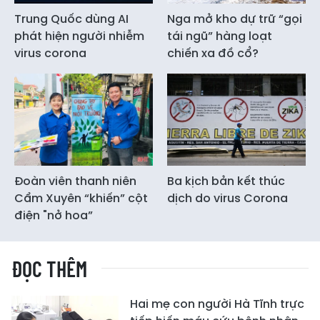
Trung Quốc dùng AI
Nga mở kho dự trữ “gọi
phát hiện người nhiễm
tái ngũ” hàng loạt
virus corona
chiến xa đồ cổ?
Đoàn viên thanh niên
Ba kịch bản kết thúc
Cẩm Xuyên “khiến” cột
dịch do virus Corona
điện "nở hoa”
ĐỌC THÊM
Hai mẹ con người Hà Tĩnh trực