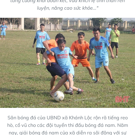
tăng cường khối đoàn kết, vừa khích lệ tinh thần rèn
luyện, nâng cao sức khỏe..."
Sân bóng đá của UBND xã Khánh Lộc rộn rã tiếng reo
hò, cổ vũ cho các đội tuyển thi đấu bóng đá nam. Năm
nay, giải bóng đá nam của xã diễn ra sôi động với sự