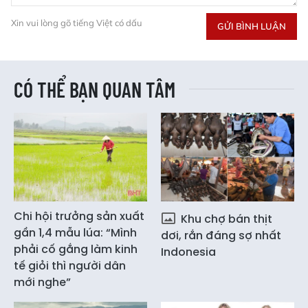
Xin vui lòng gõ tiếng Việt có dấu
GỬI BÌNH LUẬN
CÓ THỂ BẠN QUAN TÂM
Chi hội trưởng sản xuất
Khu chợ bán thịt
gần 1,4 mẫu lúa: “Mình
dơi, rắn đáng sợ nhất
phải cố gắng làm kinh
Indonesia
tế giỏi thì người dân
mới nghe”