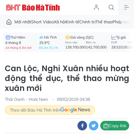
Mới nhất
Short Video
Xã hội
Kinh tế
Chính trị
Thể thao
Pháp luật
V
Thứ Năm
Hà Tĩnh
Giá vàng (SJC)
Tỷ giá
6 tháng 8
25.9°C
Mua vào
Bán ra
EUR
USD
139,700,000
142,700,000
29,510.05
26,
24 tháng 6 Âm lịch
Độ ẩm 91.1%
Can Lộc, Nghi Xuân nhiều hoạt
động thể dục, thể thao mừng
xuân mới
Thái Oanh - Hoài Nam
09/02/2019 04:38
Theo dõi Báo Hà Tĩnh trên
Copy link