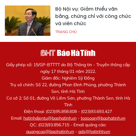
Bộ Nội vụ: Giảm thiểu văn
bằng, chứng chỉ với công chức
và viên chức
TRANG CHỦ
Giấy phép số: 15/GP-BTTTT do Bộ Thông tin - Truyền thông cấp
ngày 17 tháng 01 năm 2022.
Giám đốc: Nghiêm Sỹ Đống
Trụ sở chính: Số 22, đường Phan Đình Phùng, phường Thành
Sen, tỉnh Hà Tĩnh
Cơ sở 2: Số 01, đường Võ Liêm Sơn, phường Thành Sen, tỉnh Hà
Tĩnh
Điện thoại: (023)95.858.608 - (023)93.693.427
Email:
hatinhdientu@baohatinh.vn
-
toasoan@baohatinh.vn
QC: (023)93.856.715 - Email quảng cáo:
quangcao@baohatinh.vn
-
ads@hatinhtv.vn