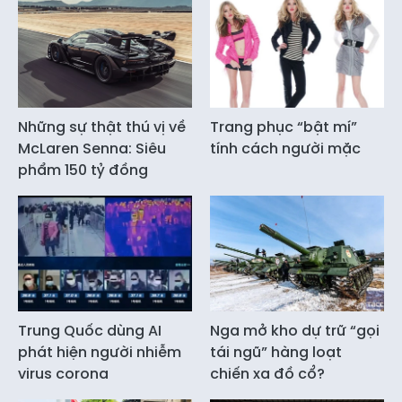
Những sự thật thú vị về
Trang phục “bật mí”
McLaren Senna: Siêu
tính cách người mặc
phẩm 150 tỷ đồng
Trung Quốc dùng AI
Nga mở kho dự trữ “gọi
phát hiện người nhiễm
tái ngũ” hàng loạt
virus corona
chiến xa đồ cổ?