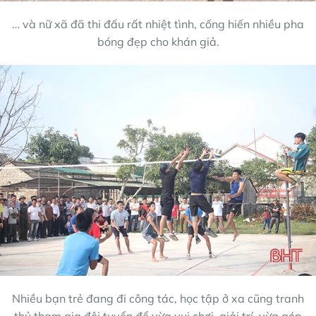
… và nữ xã đã thi đấu rất nhiệt tình, cống hiến nhiều pha
bóng đẹp cho khán giả.
Nhiều bạn trẻ đang đi công tác, học tập ở xa cũng tranh
thủ tham gia đội tuyển để vừa vui chơi, giải trí, vừa góp