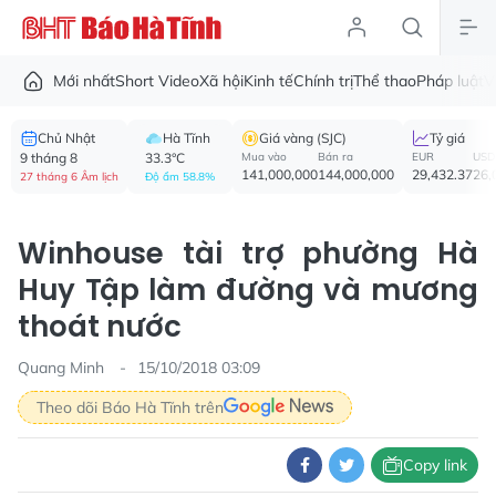
Mới nhất
Short Video
Xã hội
Kinh tế
Chính trị
Thể thao
Pháp luật
V
Chủ Nhật
Hà Tĩnh
Giá vàng (SJC)
Tỷ giá
9 tháng 8
33.3°C
Mua vào
Bán ra
EUR
USD
141,000,000
144,000,000
29,432.37
26,
27 tháng 6 Âm lịch
Độ ẩm 58.8%
Winhouse tài trợ phường Hà
Huy Tập làm đường và mương
thoát nước
Quang Minh
15/10/2018 03:09
Theo dõi Báo Hà Tĩnh trên
Copy link