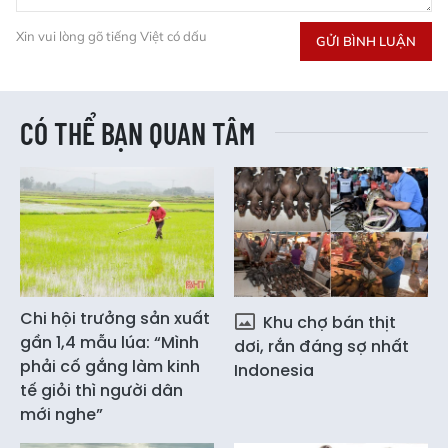
Xin vui lòng gõ tiếng Việt có dấu
GỬI BÌNH LUẬN
CÓ THỂ BẠN QUAN TÂM
Chi hội trưởng sản xuất
Khu chợ bán thịt
gần 1,4 mẫu lúa: “Mình
dơi, rắn đáng sợ nhất
phải cố gắng làm kinh
Indonesia
tế giỏi thì người dân
mới nghe”