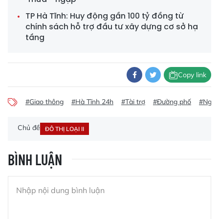
TP Hà Tĩnh: Huy động gần 100 tỷ đồng từ
chính sách hỗ trợ đầu tư xây dựng cơ sở hạ
tầng
Copy link
#Giao thông
#Hà Tĩnh 24h
#Tài trợ
#Đường phố
#Ngập
Chủ đề
ĐÔ THỊ LOẠI II
BÌNH LUẬN