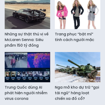
Những sự thật thú vị về
Trang phục “bật mí”
McLaren Senna: Siêu
tính cách người mặc
phẩm 150 tỷ đồng
Trung Quốc dùng AI
Nga mở kho dự trữ “gọi
phát hiện người nhiễm
tái ngũ” hàng loạt
virus corona
chiến xa đồ cổ?