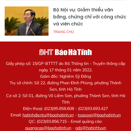
Bộ Nội vụ: Giảm thiểu văn
bằng, chứng chỉ với công chức
và viên chức
TRANG CHỦ
Giấy phép số: 15/GP-BTTTT do Bộ Thông tin - Truyền thông cấp
ngày 17 tháng 01 năm 2022.
Giám đốc: Nghiêm Sỹ Đống
Trụ sở chính: Số 22, đường Phan Đình Phùng, phường Thành
Sen, tỉnh Hà Tĩnh
Cơ sở 2: Số 01, đường Võ Liêm Sơn, phường Thành Sen, tỉnh Hà
Tĩnh
Điện thoại: (023)95.858.608 - (023)93.693.427
Email:
hatinhdientu@baohatinh.vn
-
toasoan@baohatinh.vn
QC: (023)93.856.715 - Email quảng cáo:
quangcao@baohatinh.vn
-
ads@hatinhtv.vn