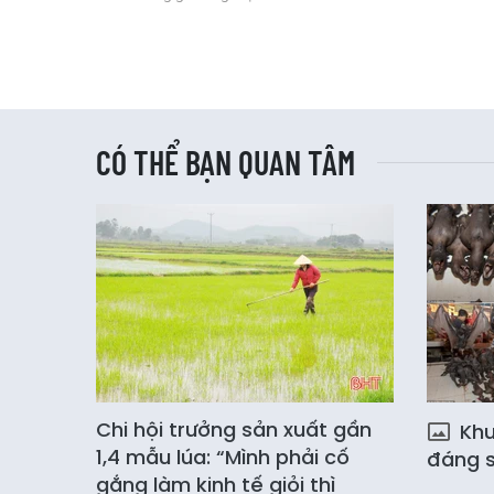
CÓ THỂ BẠN QUAN TÂM
Chi hội trưởng sản xuất gần
Khu 
1,4 mẫu lúa: “Mình phải cố
đáng s
gắng làm kinh tế giỏi thì