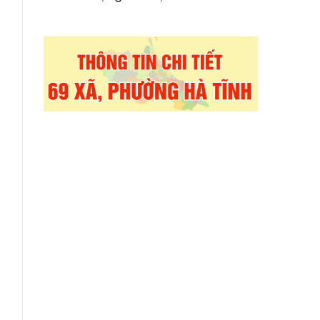
h
g
g