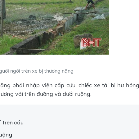
gười ngồi trên xe bị thương nặng
ặng phải nhập viện cấp cứu; chiếc xe tải bị hư hỏn
vương vãi trên đường và dưới ruộng.
" trên cầu
ruộng