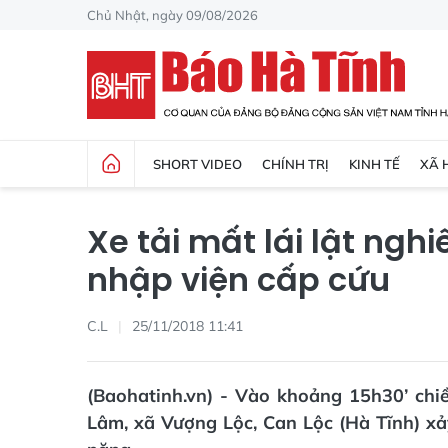
Chủ Nhật, ngày 09/08/2026
SHORT VIDEO
CHÍNH TRỊ
KINH TẾ
XÃ 
Xe tải mất lái lật ngh
nhập viện cấp cứu
C.L
25/11/2018 11:41
(Baohatinh.vn) - Vào khoảng 15h30’ chi
Lâm, xã Vượng Lộc, Can Lộc (Hà Tĩnh) xảy