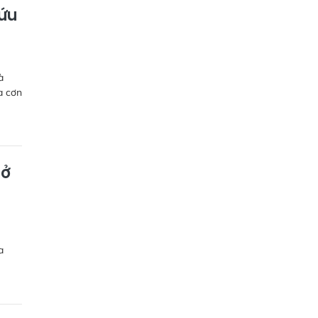
cứu
à
a cơn
mở
a