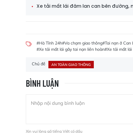
Xe tải mất lái đâm lan can bên đường, 
#Hà Tĩnh 24h
#Va chạm giao thông
#Tai nạn ở Can 
#Xe tải mất lái gây tai nạn liên hoàn
#Xe tải mất lái
Chủ đề
AN TOÀN GIAO THÔNG
BÌNH LUẬN
Xin vui lòng gõ tiếng Việt có dấu