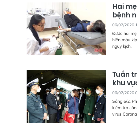
Hai mẹ
bệnh 
06/02/2020 
Được hai mẹ
hiến máu kịp
nguy kịch.
Tuần t
khu vự
06/02/2020 
Sáng 6/2, P
kiểm tra cô
virus Corona