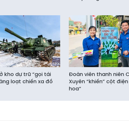
 kho dự trữ “gọi tái
Đoàn viên thanh niên
àng loạt chiến xa đồ
Xuyên “khiến” cột điện
hoa”