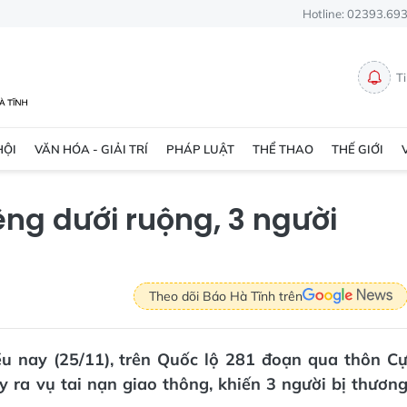
Hotline: 02393.69
T
HỘI
VĂN HÓA - GIẢI TRÍ
PHÁP LUẬT
THỂ THAO
THẾ GIỚI
iêng dưới ruộng, 3 người
Theo dõi Báo Hà Tĩnh trên
ều nay (25/11), trên Quốc lộ 281 đoạn qua thôn C
 ra vụ tai nạn giao thông, khiến 3 người bị thươn