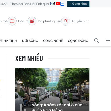
3.427
Theo dõi Báo Hà Tĩnh qua
Đăng nhập
in mới
Báo in
Đa phương tiện
Truyền hình
VỀ HÀ TĨNH
ĐỜI SỐNG
CÔNG NGHỆ
CỘNG ĐỒNG
XEM NHIỀU
ự
g
Nóng: Khám xét nơi ở của
Huấn Hoa Hồng