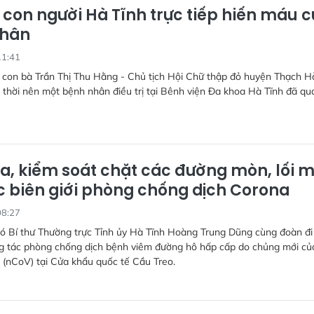
 con người Hà Tĩnh trực tiếp hiến máu 
nhân
11:41
 con bà Trần Thị Thu Hằng - Chủ tịch Hội Chữ thập đỏ huyện Thạch H
 thời nên một bệnh nhân điều trị tại Bênh viện Đa khoa Hà Tĩnh đã qu
ra, kiểm soát chặt các đường mòn, lối 
c biên giới phòng chống dịch Corona
08:27
hó Bí thư Thường trực Tỉnh ủy Hà Tĩnh Hoàng Trung Dũng cùng đoàn đi
ng tác phòng chống dịch bệnh viêm đường hô hấp cấp do chủng mới củ
 (nCoV) tại Cửa khẩu quốc tế Cầu Treo.