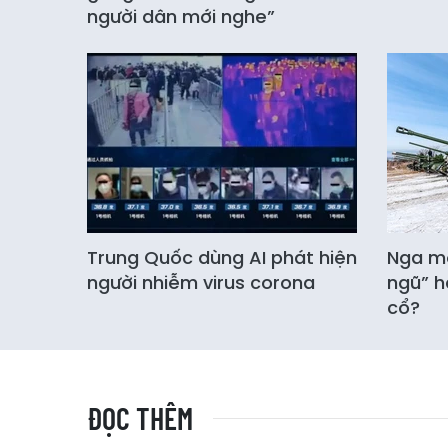
người dân mới nghe”
Trung Quốc dùng AI phát hiện
Nga mở
người nhiễm virus corona
ngũ” h
cổ?
ĐỌC THÊM