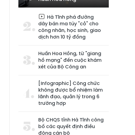
Hà Tĩnh phá đường
dây bán ma túy "cỏ" cho
công nhân, học sinh, giao
dịch hơn 10 tỷ đồng
Huấn Hoa Hồng, từ "giang
hồ mạng" đến cuộc khám
xét của Bộ Công an
[Infographic] Công chức
không được bổ nhiệm làm
lãnh đạo, quản lý trong 6
trường hợp
Bộ CHQS tỉnh Hà Tĩnh công
bố các quyết định điều
động cán bộ