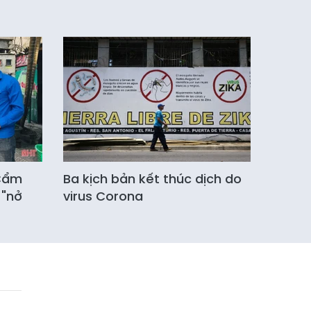
 Cẩm
Ba kịch bản kết thúc dịch do
 "nở
virus Corona