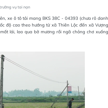
trường vụ tai nạn
trên, xe ô tô tải mang BKS 38C - 04393 (chưa rõ dan
 tốc độ cao theo hướng từ xã Thiên Lộc đến xã Vượn
 mất lái, lao qua bờ mương rồi ngã chỏng chơ xuốn