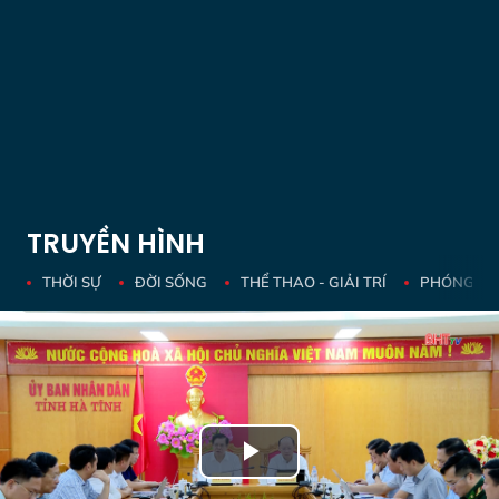
TRUYỀN HÌNH
THỜI SỰ
ĐỜI SỐNG
THỂ THAO - GIẢI TRÍ
PHÓNG SỰ 
Play