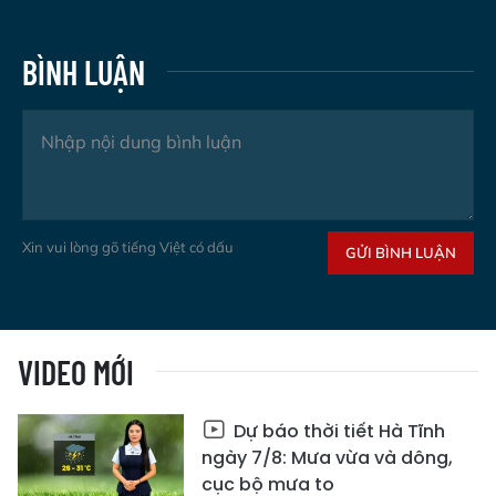
BÌNH LUẬN
Xin vui lòng gõ tiếng Việt có dấu
GỬI BÌNH LUẬN
VIDEO MỚI
Dự báo thời tiết Hà Tĩnh
ngày 7/8: Mưa vừa và dông,
cục bộ mưa to