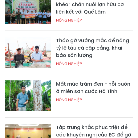
khéo” chăn nuôi lợn hữu cơ
liên kết với Quế Lâm
NÔNG NGHIỆP
Tháo gỡ vướng mắc để nâng
tỷ lệ tàu cá cập cảng, khai
báo sản lượng
NÔNG NGHIỆP
Mất mùa trám đen - nỗi buồn
ở miền sơn cước Hà Tĩnh
NÔNG NGHIỆP
Tập trung khắc phục triệt để
các khuyến nghị của EC để gỡ