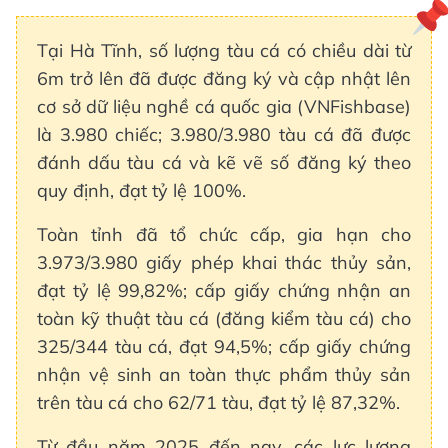
Tại Hà Tĩnh, số lượng tàu cá có chiều dài từ
6m trở lên đã được đăng ký và cập nhật lên
cơ sở dữ liệu nghề cá quốc gia (VNFishbase)
là 3.980 chiếc; 3.980/3.980 tàu cá đã được
đánh dấu tàu cá và kẽ vẽ số đăng ký theo
quy định, đạt tỷ lệ 100%.
Toàn tỉnh đã tổ chức cấp, gia hạn cho
3.973/3.980 giấy phép khai thác thủy sản,
đạt tỷ lệ 99,82%; cấp giấy chứng nhận an
toàn kỹ thuật tàu cá (đăng kiểm tàu cá) cho
325/344 tàu cá, đạt 94,5%; cấp giấy chứng
nhận vệ sinh an toàn thực phẩm thủy sản
trên tàu cá cho 62/71 tàu, đạt tỷ lệ 87,32%.
Từ đầu năm 2025 đến nay, các lực lượng