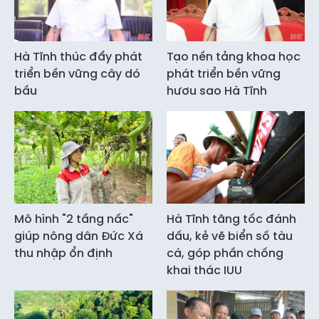
Hà Tĩnh thúc đẩy phát
Tạo nền tảng khoa học
triển bền vững cây dó
phát triển bền vững
bầu
hươu sao Hà Tĩnh
Mô hình "2 tầng nấc"
Hà Tĩnh tăng tốc đánh
giúp nông dân Đức Xá
dấu, kẻ vẽ biển số tàu
thu nhập ổn định
cá, góp phần chống
khai thác IUU