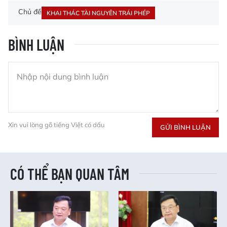
Chủ đề
KHAI THÁC TÀI NGUYÊN TRÁI PHÉP
BÌNH LUẬN
Xin vui lòng gõ tiếng Việt có dấu
GỬI BÌNH LUẬN
CÓ THỂ BẠN QUAN TÂM