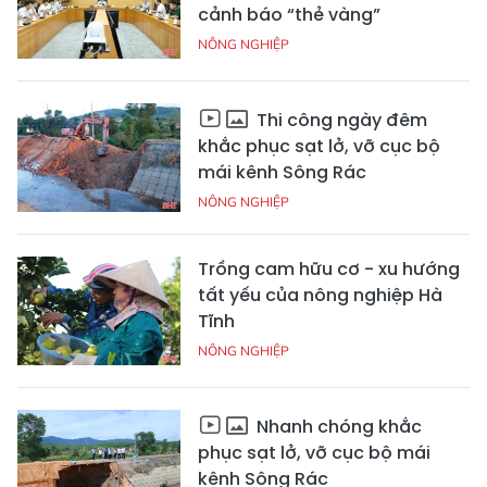
cảnh báo “thẻ vàng”
NÔNG NGHIỆP
Thi công ngày đêm
khắc phục sạt lở, vỡ cục bộ
mái kênh Sông Rác
NÔNG NGHIỆP
Trồng cam hữu cơ - xu hướng
tất yếu của nông nghiệp Hà
Tĩnh
NÔNG NGHIỆP
Nhanh chóng khắc
phục sạt lở, vỡ cục bộ mái
kênh Sông Rác