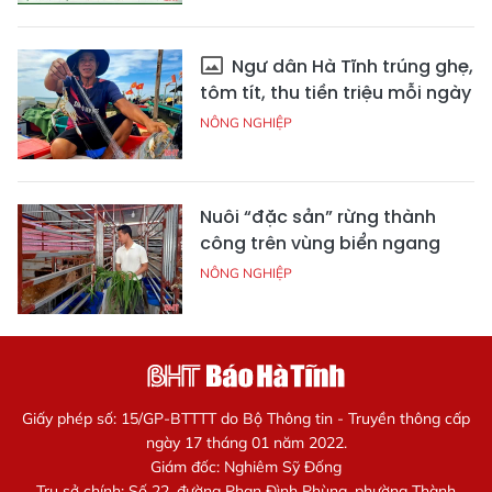
Ngư dân Hà Tĩnh trúng ghẹ,
tôm tít, thu tiền triệu mỗi ngày
NÔNG NGHIỆP
Nuôi “đặc sản” rừng thành
công trên vùng biển ngang
NÔNG NGHIỆP
Giấy phép số: 15/GP-BTTTT do Bộ Thông tin - Truyền thông cấp
ngày 17 tháng 01 năm 2022.
Giám đốc: Nghiêm Sỹ Đống
Trụ sở chính: Số 22, đường Phan Đình Phùng, phường Thành