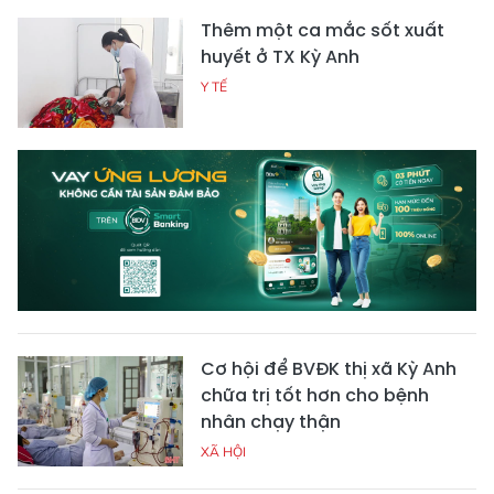
Thêm một ca mắc sốt xuất
huyết ở TX Kỳ Anh
Y TẾ
Cơ hội để BVĐK thị xã Kỳ Anh
chữa trị tốt hơn cho bệnh
nhân chạy thận
XÃ HỘI