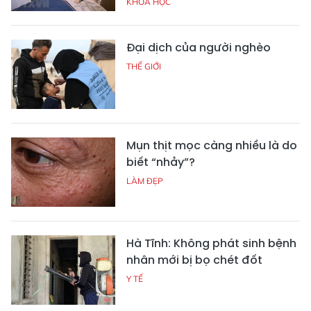
KHOA HỌC
Đại dịch của người nghèo
THẾ GIỚI
Mụn thịt mọc càng nhiều là do
biết “nhảy”?
LÀM ĐẸP
Hà Tĩnh: Không phát sinh bệnh
nhân mới bị bọ chét đốt
Y TẾ