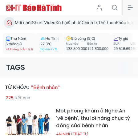
Mới nhất
Short Video
Xã hội
Kinh tế
Chính trị
Thể thao
Pháp luật
V
Thứ Năm
Hà Tĩnh
Giá vàng (SJC)
Tỷ giá
6 tháng 8
27.3°C
Mua vào
Bán ra
EUR
USD
138,800,000
141,800,000
29,516.69
26,
24 tháng 6 Âm lịch
Độ ẩm 77%
TAGS
TỪ KHÓA:
"Bệnh nhân"
225
kết quả
Một phòng khám ở Nghệ An
'vẽ bệnh', thu lợi hàng chục tỷ
đồng của bệnh nhân
AN NINH TRẬT TỰ