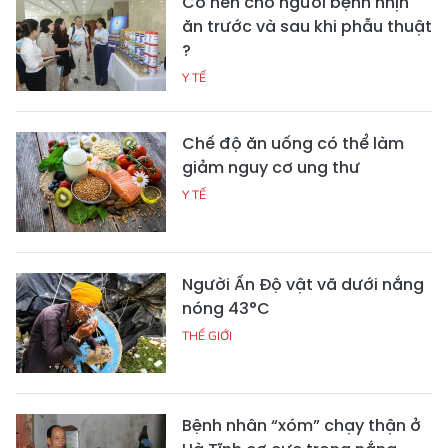
Có nên cho người bệnh nhịn
ăn trước và sau khi phẫu thuật
?
Y TẾ
Chế độ ăn uống có thể làm
giảm nguy cơ ung thư
Y TẾ
Người Ấn Độ vật vã dưới nắng
nóng 43°C
THẾ GIỚI
Bệnh nhân “xóm” chạy thận ở