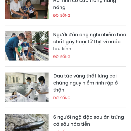
Hà Tĩnh cơ cực trong nắng
nóng
ĐỜI SỐNG
Người đàn ông nghi nhiễm hóa
chất gây hoại tử thịt vì nước
lau kính
ĐỜI SỐNG
Đau tức vùng thắt lưng coi
chừng nguy hiểm rình rập ở
thận
ĐỜI SỐNG
6 người ngộ độc sau ăn trứng
cá sấu hỏa tiễn