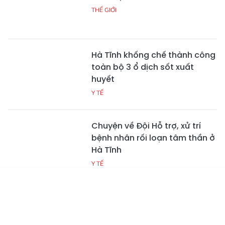
THẾ GIỚI
Hà Tĩnh khống chế thành công
toàn bộ 3 ổ dịch sốt xuất
huyết
Y TẾ
Chuyện về Đội Hỗ trợ, xử trí
bệnh nhân rối loạn tâm thần ở
Hà Tĩnh
Y TẾ
Tin mới
Emagazine
Truyền hình
Podcast
Quản lý người mắc bệnh tâm
thần ở Hà Tĩnh: Cần sự chung
tay của toàn xã hội