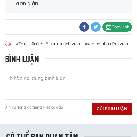
đơn giản
Copy link
#Zalo
#cách tắt tự lưu ảnh zalo
#xóa bộ nhớ đệm zalo
BÌNH LUẬN
Xin vui lòng gõ tiếng Việt có dấu
GỬI BÌNH LUẬN
CÓ THỂ BẠN QUAN TÂM