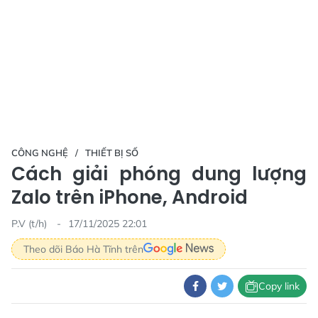
CÔNG NGHỆ
THIẾT BỊ SỐ
Cách giải phóng dung lượng
Zalo trên iPhone, Android
P.V (t/h)
17/11/2025 22:01
Theo dõi Báo Hà Tĩnh trên
Copy link