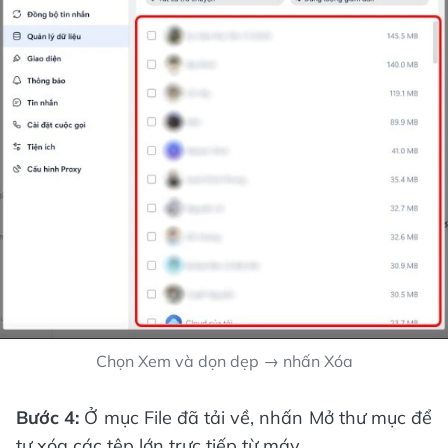
Chọn Xem và dọn dẹp → nhấn Xóa
Bước 4:
Ở mục File đã tải về, nhấn Mở thư mục để
tự xóa các tệp lớn trực tiếp từ máy.