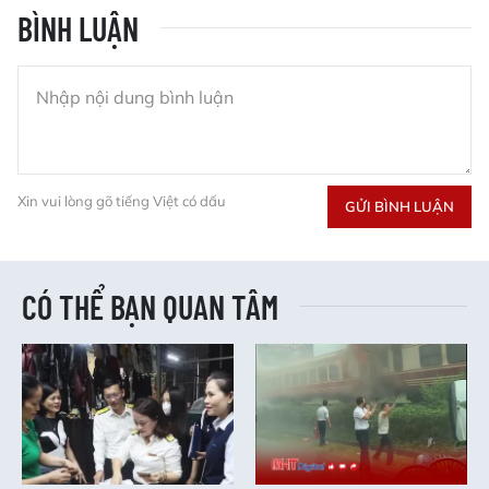
BÌNH LUẬN
Xin vui lòng gõ tiếng Việt có dấu
GỬI BÌNH LUẬN
CÓ THỂ BẠN QUAN TÂM