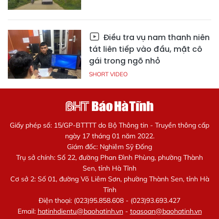
Điều tra vụ nam thanh niên
tát liên tiếp vào đầu, mặt cô
gái trong ngõ nhỏ
SHORT VIDEO
Giấy phép số: 15/GP-BTTTT do Bộ Thông tin - Truyền thông cấp
ngày 17 tháng 01 năm 2022.
Giám đốc: Nghiêm Sỹ Đống
Trụ sở chính: Số 22, đường Phan Đình Phùng, phường Thành
Sen, tỉnh Hà Tĩnh
Cơ sở 2: Số 01, đường Võ Liêm Sơn, phường Thành Sen, tỉnh Hà
Tĩnh
Điện thoại: (023)95.858.608 - (023)93.693.427
Email:
hatinhdientu@baohatinh.vn
-
toasoan@baohatinh.vn