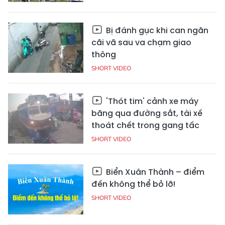
Bị đánh gục khi can ngăn
cãi vã sau va chạm giao
thông
SHORT VIDEO
'Thót tim' cảnh xe máy
băng qua đường sắt, tài xế
thoát chết trong gang tấc
SHORT VIDEO
Biển Xuân Thành – điểm
đến không thể bỏ lỡ!
SHORT VIDEO