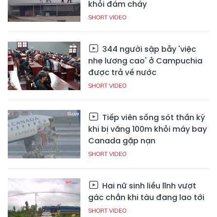
khỏi đám cháy
SHORT VIDEO
344 người sập bẫy 'việc
nhẹ lương cao' ở Campuchia
được trả về nước
SHORT VIDEO
Tiếp viên sống sót thần kỳ
khi bị văng 100m khỏi máy bay
Canada gặp nạn
SHORT VIDEO
Hai nữ sinh liều lĩnh vượt
gác chắn khi tàu đang lao tới
SHORT VIDEO