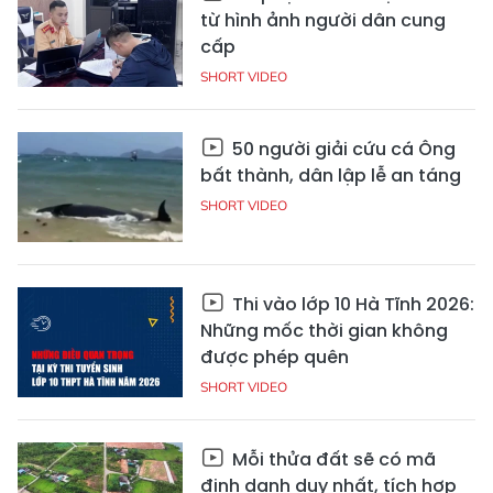
từ hình ảnh người dân cung
cấp
SHORT VIDEO
50 người giải cứu cá Ông
bất thành, dân lập lễ an táng
SHORT VIDEO
Thi vào lớp 10 Hà Tĩnh 2026:
Những mốc thời gian không
được phép quên
SHORT VIDEO
Mỗi thửa đất sẽ có mã
định danh duy nhất, tích hợp