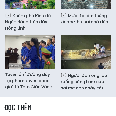
Khám phá Kinh đô
Mưa đá làm thủng
Ngàn Hống trên dãy
kính xe, hư hại nhà dân
Hồng Lĩnh
Tuyên án "đường dây
Người đàn ông lao
tội phạm xuyên quốc
xuống sông Lam cứu
gia" từ Tam Giác Vàng
hai mẹ con nhảy cầu
ĐỌC THÊM